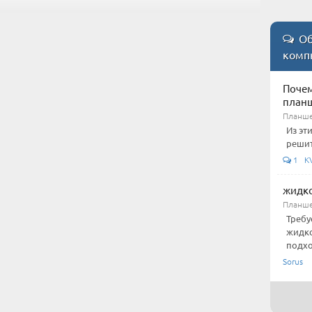
Об
комп
Почем
план
Планше
Из эт
решит
1 KV-
жидко
Планше
Требу
жидко
подхо
Sorus