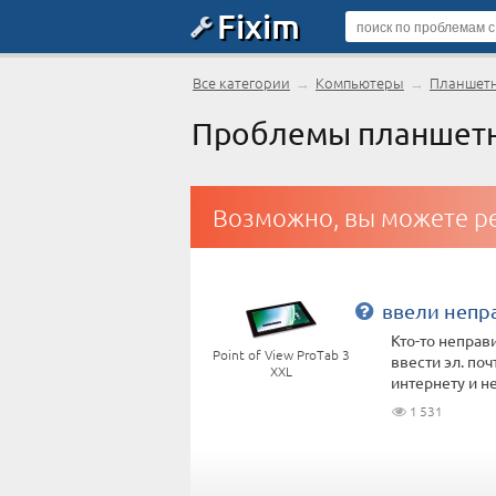
Fixim
Все категории
→
Компьютеры
→
Планшет
Проблемы планшетны
Возможно, вы можете ре
ввели непр
Кто-то неправ
Point of View ProTab 3
ввести эл. поч
XXL
интернету и не 
1 531