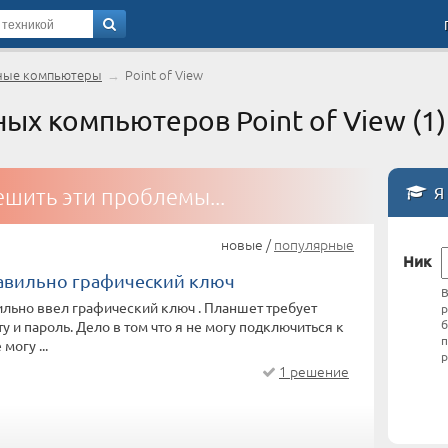
ные компьютеры
→
Point of View
х компьютеров Point of View (1)
Я 
шить эти проблемы...
новые /
популярные
Ник
авильно графический ключ
В
ильно ввел графический ключ . Планшет требует
р
б
ту и пароль. Дело в том что я не могу подключиться к
п
могу ...
р
1 решение