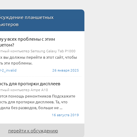
суждение планшетных
ьютеров
у у всех проблемы с этим
шетом?
тный компьютер Samsung Galaxy Tab P1000
их вы должны перейти в этот сайт, чтобы
ь эти проблемы.
2_invalid
26 января 2025
сть для протирки дисплеев
тный компьютер Ampe A10
ется помощь ремонтников Подскажите
сть для протирки дисплеев. Та, что
дила без разводов, больше не ...
16 августа 2019
перейти к обсуждению