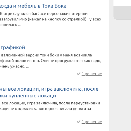
ежда и мебель в Тока Бока
 В игре случился баг: все персонажи потеряли
загрузил мир (нажал на кнопку со стрелкой) - у всех
явилась ...
 графикой
 взломанной версии токи боки у меня возникла
афикой полов и стен. Они не прогружаются как надо,
чень ужасно. ...
1 решение
ы все локации, игра заключила, после
вки купленные локаци
все локации, игра заключила, после переустановки
аци не открылись, повторно списали деньги за
1 решение