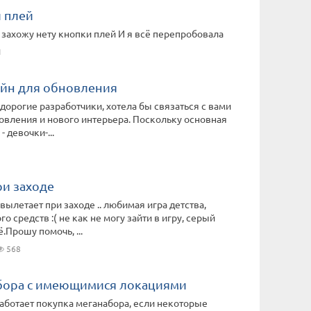
и плей
я захожу нету кнопки плей И я всё перепробовала
1
йн для обновления
 дорогие разработчики, хотела бы связаться с вами
овления и нового интерьера. Поскольку основная
- девочки-...
ри заходе
вылетает при заходе .. любимая игра детства,
о средств :( не как не могу зайти в игру, серый
ё.Прошу помочь, ...
568
бора с имеющимися локациями
работает покупка меганабора, если некоторые