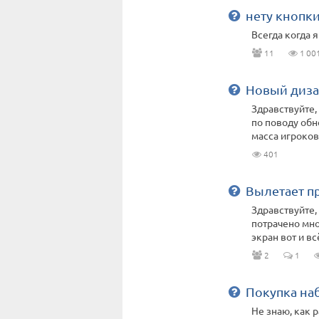
нету кнопк
Всегда когда 
11
1 00
Новый диза
Здравствуйте,
по поводу обн
масса игроков 
401
Вылетает п
Здравствуйте, 
потрачено мног
экран вот и вс
2
1
Покупка на
Не знаю, как 