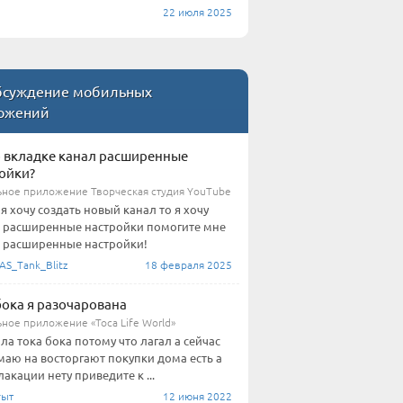
22 июля 2025
суждение мобильных
ожений
о вкладке канал расширенные
ойки?
ное приложение Творческая студия YouTube
 я хочу создать новый канал то я хочу
 расширенные настройки помогите мне
 расширенные настройки!
AS_Tank_Blitz
18 февраля 2025
бока я разочарована
ное приложение «Toca Life World»
ла тока бока потому что лагал а сейчас
аю на восторгают покупки дома есть а
лакации нету приведите к ...
гыт
12 июня 2022