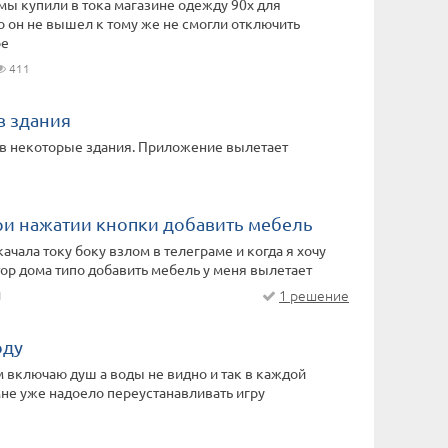
мы купили в тока магазине одежду 90х для
 он не вышел к тому же не смогли отключить
ре
411
в здания
 в некоторые здания. Приложение вылетает
ри нажатии кнопки добавить мебель
качала току боку взлом в телеграме и когда я хочу
тор дома типо добавить мебель у меня вылетает
1 решение
1
оду
м включаю душ а воды не видно и так в каждой
не уже надоело переустанавливать игру