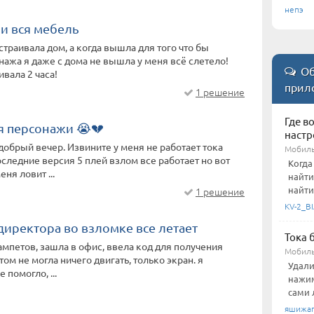
непэ
 и вся мебель
страивала дом, а когда вышла для того что бы
нажа я даже с дома не вышла у меня всё слетело!
Об
ивала 2 часа!
прил
1 решение
Где в
я персонажи 😭💔
настр
добрый вечер. Извините у меня не работает тока
Мобиль
оследние версия 5 плей взлом все работает но вот
Когда
ня ловит ...
найти
найти
1 решение
KV-2_BI
директора во взломке все летает
Тока 
ампетов, зашла в офис, ввела код для получения
Мобиль
том не могла ничего двигать, только экран. я
Удали
 помогло, ...
нажим
сами 
яшижа