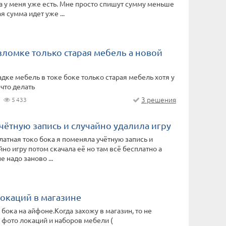
а у меня уже есть. Мне просто спишут сумму меньше
я сумма идет уже ...
зломке только старая мебель а новой
адке мебель в токе боке только старая мебель хотя у
что делать
3 решения
5 433
чётную запись и случайно удалила игру
латная токо бока я поменяла учётную запись и
йно игру потом скачала её но там всё бесплатно а
е надо заново ...
локаций в магазине
 бока на айфоне.Когда захожу в магазин, то не
фото локаций и наборов мебели (