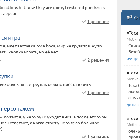
 locations but now they are gone, I restored purchases
ot appear
От
1 решение
«Toca 
тся игра
Мобиль
ся, идет заставка toca boca, мир не грузится. ну то
Списа
ыть кнопка играть, но её нет
Безоб
изэще
2 решения
5
«Toca 
купки
Мобиль
ые обьекты в игре, как можно восстановить
Тока 
любим
1 решение
я пос
дещагэ
 персонажем
 ложится, у него руки уходят вниз, а после этого он
«Toca 
 ноги отлетают, а когда стоит у него тело большое
Мобиль
е)
очень
1 решение
пропа