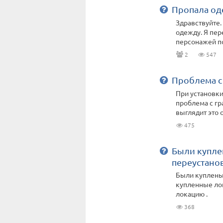
Пропала од
Здравствуйте.
одежду. Я пере
персонажей по
2
547
Проблема с
При установки
проблема с гр
выглядит это о
475
Были куплен
переустано
Были куплены 
купленные лок
локацию .
368