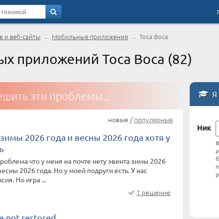
 и веб-сайты
→
Мобильные приложения
→
Toca Boca
 приложений Toca Boca (82)
Я 
шить эти проблемы...
новые /
популярные
Ник
 зимы 2026 года и весны 2026 года хотя у
В
ь
р
б
проблема что у меня на почте нету эвента зимы 2026
п
весны 2026 года. Но у моей подруги есть. У нас
р
ия. Но игра ...
1 решение
e not restored