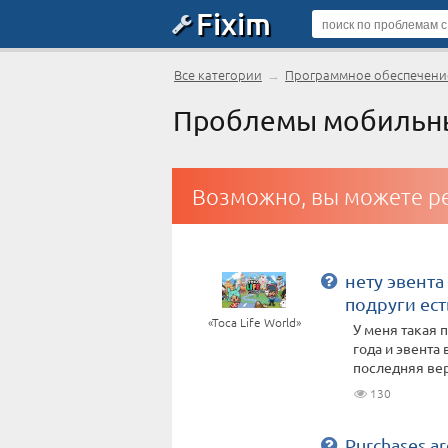
Fixim
Все категории
→
Программное обеспечение
Проблемы мобильных
Возможно, вы можете ре
нету эвента
подруги ест
«Toca Life World»
У меня такая 
года и эвента 
последняя верс
130
Purchases ar