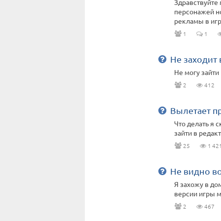
Здравствуйте 
персонажей но
рекламы в иг
1
1
Не заходит 
Не могу зайти
2
412
Вылетает п
Что делать я с
зайти в редак
25
1 42
Не видно в
Я захожу в до
версии игры м
2
467