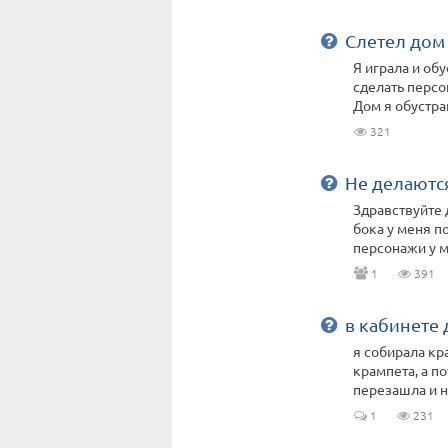
Слетел дом
Я играла и обу
сделать персо
Дом я обустра
321
Не делаютс
Здравствуйте 
бока у меня п
персонажи у ме
1
391
в кабинете 
я собирала кр
крампета, а по
перезашла и не
1
231