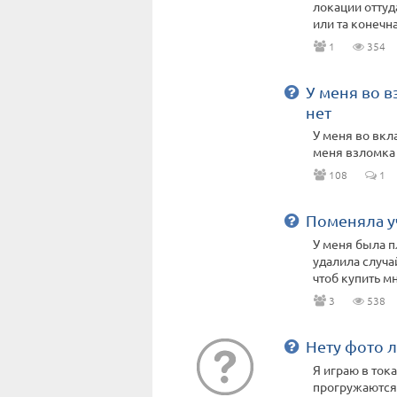
локации оттуд
или та конечна
1
354
У меня во в
нет
У меня во вкл
меня взломка 
108
1
Поменяла у
У меня была п
удалила случа
чтоб купить мн
3
538
Нету фото 
Я играю в тока
прогружаются 