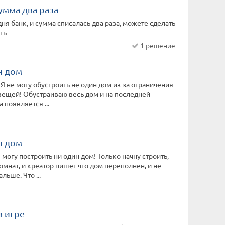
умма два раза
дня банк, и сумма списалась два раза, можете сделать
ть
1 решение
н дом
 Я не могу обустроить не один дом из-за ограничения
вещей! Обустраиваю весь дом и на последней
 появляется ...
н дом
 могу построить ни один дом! Только начну строить,
омнат, и креатор пишет что дом переполнен, и не
льше. Что ...
 игре