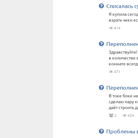
Списалась с
Я купила сего
взрать чеки ес
414
Переполне
Здравствуйте!
в количестве 
комнате всегда
471
Переполне
В токе боке не
сделаю пару к
даёт строить да
2
424
Проблемы в