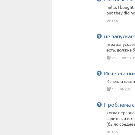
hello, I bought
but they did n
116
не запускае
игра запускает
есть, должна б
21
1 10
Исчезли по
Исчезли платн
1
231
Проблема с
когда персонаж
садится, и его
(было средне
186