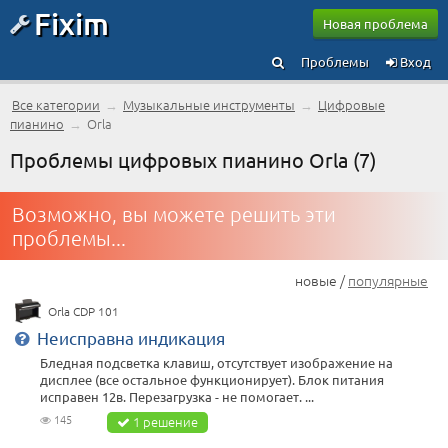
Fixim
Новая проблема
Проблемы
Вход
Все категории
→
Музыкальные инструменты
→
Цифровые
пианино
→
Orla
Проблемы цифровых пианино Orla (7)
Возможно, вы можете решить эти
проблемы...
новые /
популярные
Orla CDP 101
Неисправна индикация
Бледная подсветка клавиш, отсутствует изображение на
дисплее (все остальное функционирует). Блок питания
исправен 12в. Перезагрузка - не помогает. ...
145
1 решение