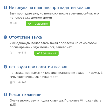
Нет звука на пианино при надатии клавиш
Звук пропадал уже, но появился после времени, сейчас его
нет снова уже долгое время
388
1 решение
Отсутствие звука
Уже однажды появлялась такая проблема но само собой
после времени звук появился, сейчас нет
1
418
1 решение
нет звука при нажатии клавиш
нет звука. при нажатии клавиш пианино не издает ни звука. В
сеть включено. Лампочки горят.
3
447
Ремонт клавиши
Очень звонко звучит одна клавиша. Помогите 🆘 пожалуйста
🙏🏻