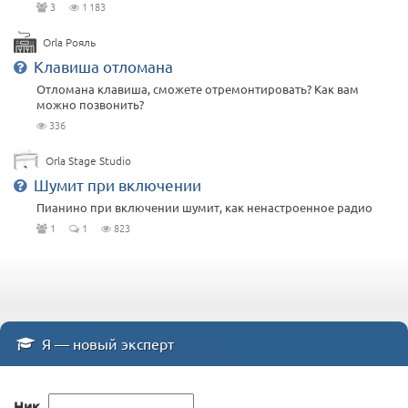
3
1 183
Orla Рояль
Клавиша отломана
Отломана клавиша, сможете отремонтировать? Как вам
можно позвонить?
336
Orla Stage Studio
Шумит при включении
Пианино при включении шумит, как ненастроенное радио
1
1
823
Я — новый эксперт
Ник