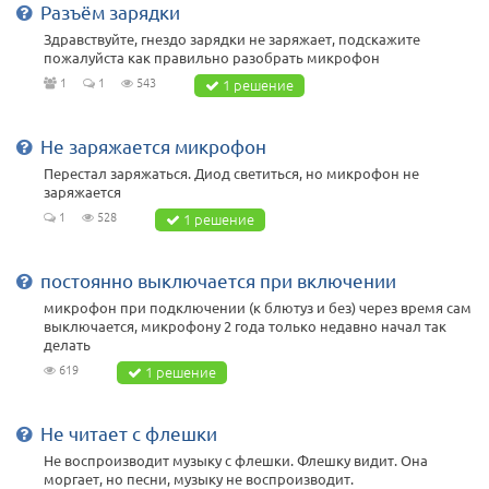
Разъём зарядки
Здравствуйте, гнездо зарядки не заряжает, подскажите
пожалуйста как правильно разобрать микрофон
1
1
543
1 решение
Не заряжается микрофон
Перестал заряжаться. Диод светиться, но микрофон не
заряжается
1
528
1 решение
постоянно выключается при включении
микрофон при подключении (к блютуз и без) через время сам
выключается, микрофону 2 года только недавно начал так
делать
619
1 решение
Не читает с флешки
Не воспроизводит музыку с флешки. Флешку видит. Она
моргает, но песни, музыку не воспроизводит.