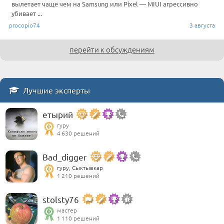
вылетает чаще чем на Samsung или Pixel — MIUI агрессивно
убивает ...
procopio74
3 августа
перейти к обсуждениям
Лучшие эксперты
етырий
гуру
4 630 решений
Bad_digger
гуру, Сыктывкар
1 210 решений
stolsty76
мастер
1 110 решений