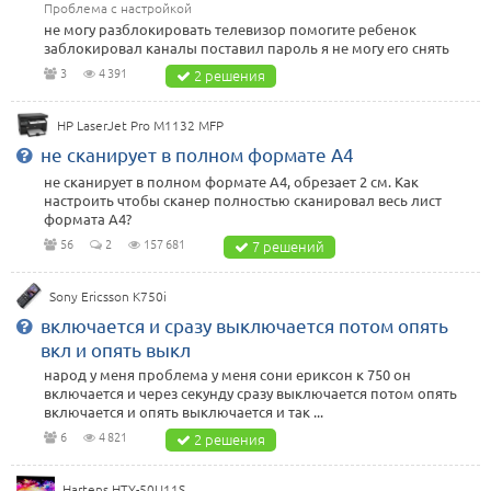
Проблема с настройкой
не могу разблокировать телевизор помогите ребенок
заблокировал каналы поставил пароль я не могу его снять
3
4 391
2 решения
HP LaserJet Pro M1132 MFP
не сканирует в полном формате А4
не сканирует в полном формате А4, обрезает 2 см. Как
настроить чтобы сканер полностью сканировал весь лист
формата А4?
56
2
157 681
7 решений
Sony Ericsson K750i
включается и сразу выключается потом опять
вкл и опять выкл
народ у меня проблема у меня сони ериксон к 750 он
включается и через секунду сразу выключается потом опять
включается и опять выключается и так ...
6
4 821
2 решения
Hartens HTY-50U11S