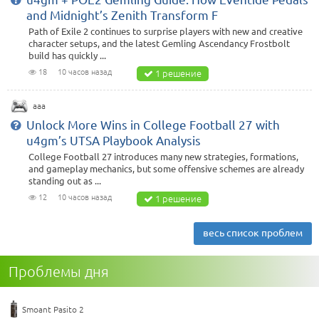
and Midnight’s Zenith Transform F
Path of Exile 2 continues to surprise players with new and creative
character setups, and the latest Gemling Ascendancy Frostbolt
build has quickly ...
18
10 часов назад
1 решение
aaa
Unlock More Wins in College Football 27 with
u4gm’s UTSA Playbook Analysis
College Football 27 introduces many new strategies, formations,
and gameplay mechanics, but some offensive schemes are already
standing out as ...
12
10 часов назад
1 решение
весь список проблем
Проблемы дня
Smoant Pasito 2