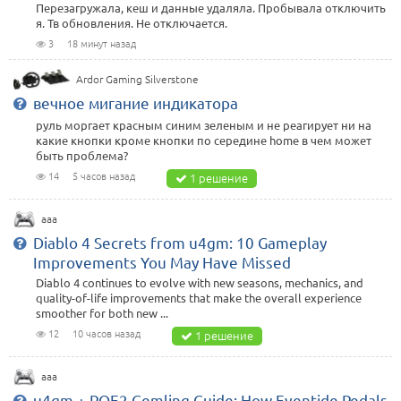
Перезагружала, кеш и данные удаляла. Пробывала отключить
я. Тв обновления. Не отключается.
3
18 минут назад
Ardor Gaming Silverstone
Телевизор Doffler Doffer
вечное мигание индикатора
Потеряли пульт
руль моргает красным синим зеленым и не реагирует ни на
какие кнопки кроме кнопки по середине home в чем может
решение от
СЦ Чинилкин
(7 решений):
быть проблема?
Три варианта. На корпусе снизу (обычно под логотипом или
14
5 часов назад
1 решение
сзади справа) есть кнопка-джойстик — ей можно включать,
переключать входы и листать каналы: ...
подробнее
aaa
Diablo 4 Secrets from u4gm: 10 Gameplay
Improvements You May Have Missed
Diablo 4 continues to evolve with new seasons, mechanics, and
quality-of-life improvements that make the overall experience
smoother for both new ...
12
10 часов назад
1 решение
aaa
u4gm + POE2 Gemling Guide: How Eventide Pedals