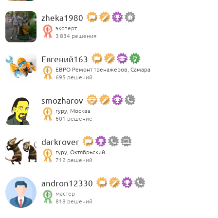
zheka1980
эксперт
3 834 решения
Евгений163
ЕВРО Ремонт тренажеров, Самара
695 решений
smozharov
гуру, Москва
601 решение
darkrover
гуру, Октябрьский
712 решений
andron12330
мастер
818 решений