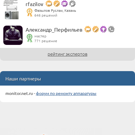
rfazilov
Фазылов Руслан, Казань
646 решений
Александр_Перфильев
мастер
771 решение
рейтинг экспертов
Наши партнеры
monitor.net.ru -
форум по ремонту аппаратуры