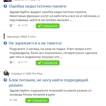
Ошибка недостаточно памяти
Здравствуйте, выдает ошибку недостаточно памяти,
Некоторые функции могут не работать и все ок в табличке, и
неуспеваешь зайти в настройки вылазит ...
1
3 576
1 решение
Vaporesso XROS 3 Mini
Не заряжается и не тянется
Поду всего 3 месяца, ни разу не падал. И вот вчера я его
подзарядила, было все нормально, сегодня утром сделала
две тяги и индикатор показал что ...
2
2 177
1 решение
Artplays V-1600 Pro Plus
Блок питания, не могу найти подходящий
разъем
Здравствуйте, подскажите пожалуйста какой разъем от
провода блока питания в руле
408
1 решение