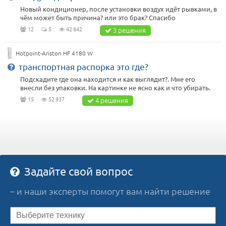
Новый кондиционер, после установки воздух идёт рывками, в
чём может быть причина? или это брак? Спасибо
12
5
42 642
3 решения
Hotpoint-Ariston HF 4180 W
транспортная распорка это где?
Подскадите где она находится и как выглядит?. Мне его
внесли без упаковки. На картинке не ясно как и что убирать.
15
52 937
4 решения
Задайте свой вопрос
– и наши эксперты помогут вам найти решение