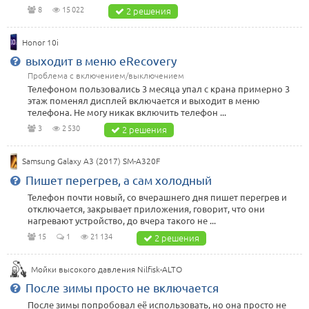
8
15 022
2 решения
Honor 10i
выходит в меню eRecovery
Проблема с включением/выключением
Телефоном пользовались 3 месяца упал с крана примерно 3
этаж поменял дисплей включается и выходит в меню
телефона. Не могу никак включить телефон ...
3
2 530
2 решения
Samsung Galaxy A3 (2017) SM-A320F
Пишет перегрев, а сам холодный
Телефон почти новый, со вчерашнего дня пишет перегрев и
отключается, закрывает приложения, говорит, что они
нагревают устройство, до вчера такого не ...
15
1
21 134
2 решения
Мойки высокого давления Nilfisk-ALTO
После зимы просто не включается
После зимы попробовал её использовать, но она просто не