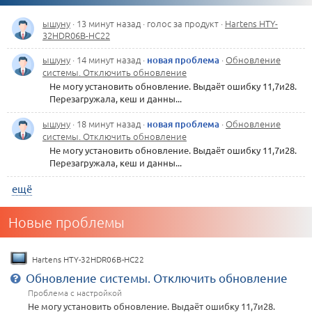
Заблокировали друг вокруг просто так
ышуну
· 13 минут назад ·
голос за продукт
·
Hartens HTY-
решение от
нычес
(1 решение):
32HDR06B-HC22
Здравствуйте помогите разблокировать аккаунт друг вокруг
подробнее
ышуну
· 14 минут назад ·
·
Обновление
новая проблема
системы. Отключить обновление
Не могу установить обновление. Выдаёт ошибку 11,7и28.
Перезагружала, кеш и данны...
ШГУ FarCar S170 L172 Hyundai i40 2012+
ышуну
· 18 минут назад ·
·
Обновление
новая проблема
Перестали работать физические кнопки
системы. Отключить обновление
Не могу установить обновление. Выдаёт ошибку 11,7и28.
решение от
тэйеф
(1 решение):
Перезагружала, кеш и данны...
Тоже сброс сделал и перестали реагировать на кнопки, в
ещё
настройках магнитолы надо смотреть .пароль 3368 - кнопка на
панели MCU
подробнее
Новые проблемы
Веб-сайт «Фотострана» fotostrana.ru
Hartens HTY-32HDR06B-HC22
Ужасно тормозит
Обновление системы. Отключить обновление
решение от
вэкуцо
(1 решение):
Проблема с настройкой
Не могу установить обновление. Выдаёт ошибку 11,7и28.
все виснет и тормозит за что деньги платим
подробнее