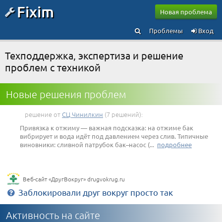
Fixim
Новая проблема
Проблемы
Вход
Техподдержка, экспертиза и решение
проблем с техникой
Новые решения проблем
Стиральная машина Indesit WIUN 81
протечка воды снизу стиральной машины
решение от
СЦ Чинилкин
(7 решений):
Привязка к отжиму — важная подсказка: на отжиме бак
вибрирует и вода идёт под давлением через слив. Типичные
виновники: сливной патрубок бак–насос (...
подробнее
Веб-сайт «ДругВокруг» drugvokrug.ru
Активность на сайте