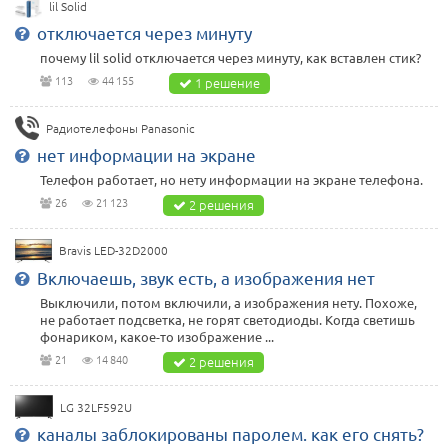
lil Solid
отключается через минуту
почему lil solid отключается через минуту, как вставлен стик?
113
44 155
1 решение
Радиотелефоны Panasonic
нет информации на экране
Телефон работает, но нету информации на экране телефона.
26
21 123
2 решения
Bravis LED-32D2000
Включаешь, звук есть, а изображения нет
Выключили, потом включили, а изображения нету. Похоже,
не работает подсветка, не горят светодиоды. Когда светишь
фонариком, какое-то изображение ...
21
14 840
2 решения
LG 32LF592U
каналы заблокированы паролем. как его снять?