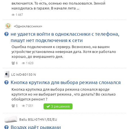
включается. То есть, осенью ею пользовался. Зимой
находилась в гараже. В начале лета ...
1 467
«Одноклассники»
не удается войти в одноклассники с телефона,
пишут нет подключения к сети
Ошибка подключения к серверу. Возможно, на вашем
устройстве установлена неверная дата. Хотя все работало
хорошо, до вчерашнего дня.
8
1 620
LG WD-80150 N
Кнопка крутилка для выбора режима сломался
Кнопка крутилка для выбора режима сломался вроде
крутится но не выбирает режима , что делать? Во сколько
обойдется ремонт ?
5
7 051
3 решения
Ballu BSLI-07HN1/EE/EU
Воздух идёт рывками