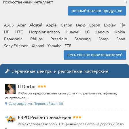
Искусственный интеллект
1
полный каталог продуктов
ASUS
Acer
Alcatel
Apple
Canon
Dexp
Epson
Explay
Fly
HP
HTC
Hotpoint-Ariston
Huawei
LG
Lenovo
Nokia
Panasonic
Philips
Prestigio
Samsung
Sharp
Sony
Sony Ericsson
Xiaomi
Yamaha
ZTE
весь список производителей
Сервисные центры и ремонтные мастерские
IT-Doctor
IT-Doctor предоставляет свои услуги по ремонту телефонов,
смартфонов,...
Сыктывкар, ул. Первомайская, 30
ЕВРО Ремонт тренажеров
Ремонт,Сборка,Разбор и ТО Тренажеров Беговые дорожки,Вело
и ...