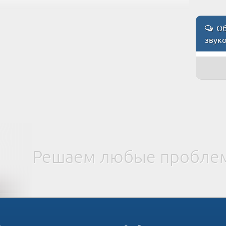
Об
звук
Решаем любые проблем