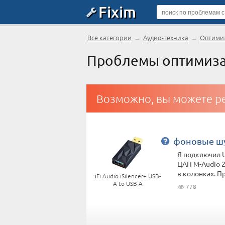
Fixim
Все категории
→
Аудио-техника
→
Оптимиз
Проблемы оптимизато
Возможно, вы можете ре
фоновые шу
Я подключил US
ЦАП M-Audio 2
в колонках. При
iFi Audio iSilencer+ USB-
A to USB-A
778