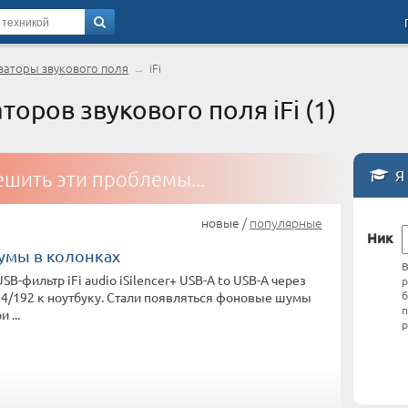
аторы звукового поля
→
iFi
ров звукового поля iFi (1)
Я 
шить эти проблемы...
новые /
популярные
Ник
мы в колонках
В
B-фильтр iFi audio iSilencer+ USB-A to USB-A через
р
б
4/192 к ноутбуку. Стали появляться фоновые шумы
п
 ...
р