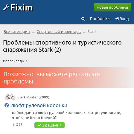
Fixim
Новая проблема
Проблемы
Вход
Все категории
→
Спортивный инвентарь
→
Stark
Проблемы спортивного и туристического
снаряжения Stark (2)
Велосипеды
2
Возможно, вы можете решить эти
проблемы...
Stark Router (2009)
люфт рулевой колонки
наблюдается люфт рулевой колонки. как отрегулировать,
чтобы не было биений?
2 591
3 решения