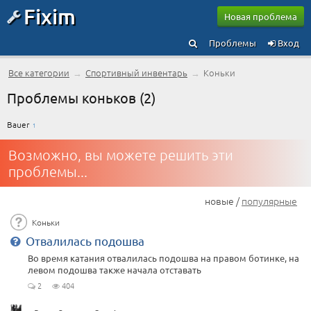
Fixim
Новая проблема
Проблемы
Вход
Все категории
→
Спортивный инвентарь
→
Коньки
Проблемы коньков (2)
Bauer
1
Возможно, вы можете решить эти
проблемы...
новые /
популярные
Коньки
Отвалилась подошва
Во время катания отвалилась подошва на правом ботинке, на
левом подошва также начала отставать
2
404