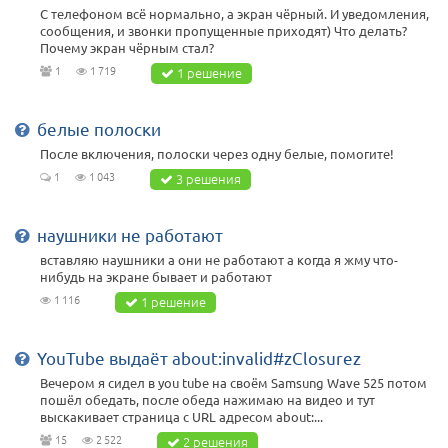
С телефоном всё нормально, а экран чёрный. И уведомления,
сообщения, и звонки пропущенные приходят) Что делать?
Почему экран чёрным стал?
1
1 719
1 решение
белые полоски
После включения, полоски через одну белые, помогите!
1
1 043
3 решения
наушники не работают
вставляю наушники а они не работают а когда я жму что-
нибудь на экране бывает и работают
1 116
1 решение
YouTube выдаёт about:invalid#zClosurez
Вечером я сидел в you tube на своём Samsung Wave 525 потом
пошёл обедать, после обеда нажимаю на видео и тут
выскакивает страница с URL адресом about:...
15
2 522
2 решения