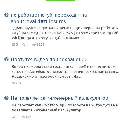
не работает ютуб, переходит на
about:invalid#zClosures
здравствуйте со дня моей регистрации перестал работать
ютуб на самсунг GT-S5250wave525 (захожу через соседский
WiFi) когда я захожу в ютуб нажимаю ...
3
1
1 251
Портится видео при сохранении
Видео с камеры стало сохраняться (mp4) в очень низком
качестве. Артефакты, низкое разрешение, красная мазня...
Независимо от настроек камеры. На ...
759
Не появляется инженерный калькулятор
Не работает калькулятор, при повороте на 90 градусов не
появляется инженерный калькулятор
1
892