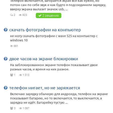
Телефон включается, загорается экран все как нужно, но
потом сам по себе звук и как будто я подсоединили зарядку,
вверху экрана вылазит значок usb, ...
2
923
2 решения
скачать фотографии на компьютер
не могу скачать фотографии с wave 525 на компьютер с
windows 10
661
двое часов на экране блокировки
На заблокированном экране телефон показывает двое
разных часов, и время на них разное.
1
1 513
телефон мигает, но не заряжается
Включаю зарядку обычную для андроида, телефон на экране
показывает батарею, но то включается, то выключается, а
зарядка не идёт. Батарейку пустую ...
3
1 087