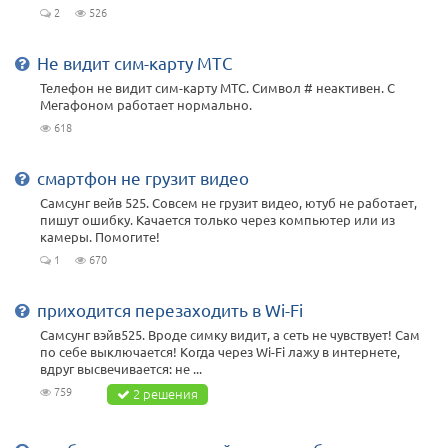
2
526
Не видит сим-карту МТС
Телефон не видит сим-карту МТС. Символ # неактивен. С
Мегафоном работает нормально.
618
смартфон не грузит видео
Самсунг вейв 525. Совсем не грузит видео, ютуб не работает,
пишут ошибку. Качается только через компьютер или из
камеры. Помогите!
1
670
приходится перезаходить в Wi-Fi
Самсунг вэйв525. Вроде симку видит, а сеть не чувствует! Сам
по себе выключается! Когда через Wi-Fi лажу в интернете,
вдруг высвечивается: не ...
759
2 решения