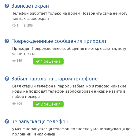
Зависает экран
Телефон работает только на приём.Позвонить сама не могу
так как завис экран
1
306
Поврежденнные сообщения приходят
Приходят Повреждённые сообщения не открываются, нету
части текста
669
1 решение
Забыл пароль на старом телефоне
Взял старый телефон и пароль забыл, но я говорю никакие
коды не подходят телефон заблокирован никак не зайти в
набор номера
706
2 решения
не запускаєця телефон
у мене не запускаєця телефон полностю у мене запускаєця до
половини і виключаєці