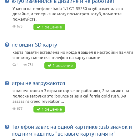
ютуб изменился в дизайне и не работает
У меня на телефоне bada 1.1 GT- SS250 ютуб изменился в
дизайне, и теперь я не могу посмотреть ютуб, помогите
пожалуйста.
675
1 решение
не видит SD-карту
карта памяти вставлена но когда я зашёл в настройки памяти
я не могу сменить с телефон на карту памяти
1
731
1 решение
игры не загружаются
я нашел только 3 игры которые не работают, 2 зависают на
полоске загрузки это :bounce tales и california gold rush, 3-я
assassins creed revelation ...
677
1 решение
Телефон завис на одной картинке :usb значок и
под ним надпись "вставьте карту памяти"