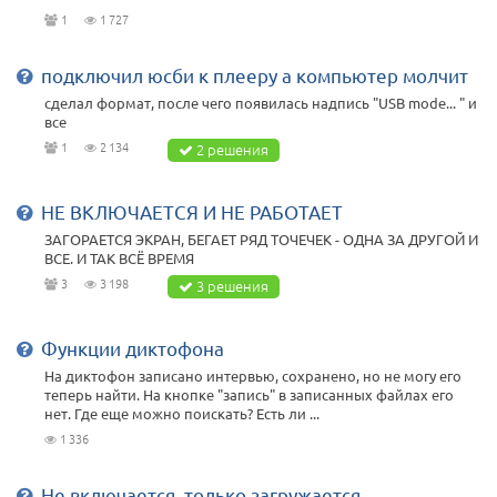
1
1 727
подключил юсби к плееру а компьютер молчит
сделал формат, после чего появилась надпись "USB mode... " и
все
1
2 134
2 решения
НЕ ВКЛЮЧАЕТСЯ И НЕ РАБОТАЕТ
ЗАГОРАЕТСЯ ЭКРАН, БЕГАЕТ РЯД ТОЧЕЧЕК - ОДНА ЗА ДРУГОЙ И
ВСЕ. И ТАК ВСЁ ВРЕМЯ
3
3 198
3 решения
Функции диктофона
На диктофон записано интервью, сохранено, но не могу его
теперь найти. На кнопке "запись" в записанных файлах его
нет. Где еще можно поискать? Есть ли ...
1 336
Не включается, только загружается