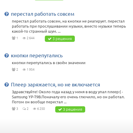
перестал работать совсем
перестал работать совсем, на кнопки не реагирует. перестал
работать при прослушивании музыки, вместо музыки теперь
какой-то странный шум. ...
1
2 644
3 решения
кнопки перепутались
кнопки перепутались в своём значении
2
1 954
Плеер заряжается, но не включается
Здравствуйте! Около года назад у меня в воду упал плеер:( -
Samsung YP-T9B.Поначалу его очень глючило, но он работал.
Потом он вообще перестал ...
3
2
6 250
3 решения