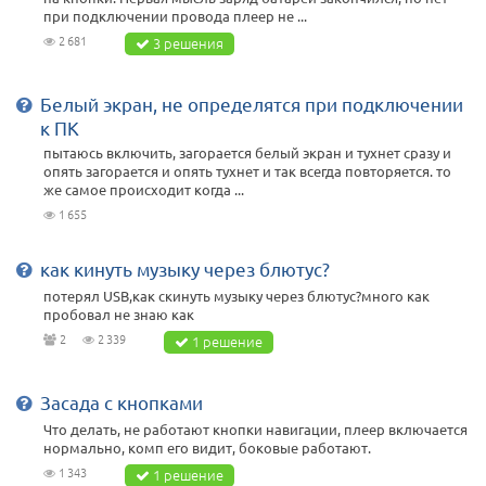
при подключении провода плеер не ...
2 681
3 решения
Белый экран, не определятся при подключении
к ПК
пытаюсь включить, загорается белый экран и тухнет сразу и
опять загорается и опять тухнет и так всегда повторяется. то
же самое происходит когда ...
1 655
как кинуть музыку через блютус?
потерял USB,как скинуть музыку через блютус?много как
пробовал не знаю как
2
2 339
1 решение
Засада с кнопками
Что делать, не работают кнопки навигации, плеер включается
нормально, комп его видит, боковые работают.
1 343
1 решение