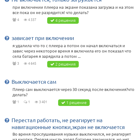
при включении плеера на экране показана загрузка и на этом
все пока он не разрядится! что делать?
4
4 337
4 решения
зависает при включении
я удалила что-то с плеера а потом он начал включаться и
завис через некоторое время я включила его он показал что
села батарея я зарядила а потом ...
3
4 645
2 решения
Выключается сам
Плеер сам выключается через 30 секунд после включения?что
делать?
1
1
3 401
1 решение
Перестал работать, не реагирует на
навигационные кнопки,экран не включается
Во время прослушивания музыки выключился, не реагирует
на кнопки. Первая мысль заряд батареи закончился, но нет