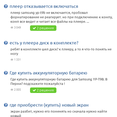
плеер отказывается включаться
плеер samsung yp-t9b не включается, пробовал
форматирование не реагирует. но при подключению к компу,
комп все видит и читает все файлы на плеере. ...
3 049
2 решения
есть у плеера диск в комплекте?
ребят в комплекте шел диск? к плееру, а то я что-то понять не
могу
1 331
Где купить аккумуляторную батарею
Где купить аккумуляторную батарею для Samsung YP-T9B. В
Перми? подскажите пожалуйста !
2 005
2 решения
где приобрести (купить) новый экран
экран разбит, нужно его поменять но сначала нужно найти
новый