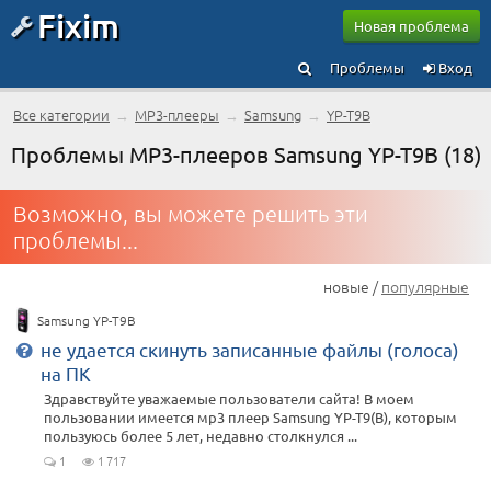
Fixim
Новая проблема
Проблемы
Вход
Все категории
→
MP3-плееры
→
Samsung
→
YP-T9B
Проблемы MP3-плееров Samsung YP-T9B (18)
Возможно, вы можете решить эти
проблемы...
новые /
популярные
Samsung YP-T9B
не удается скинуть записанные файлы (голоса)
на ПК
Здравствуйте уважаемые пользователи сайта! В моем
пользовании имеется мр3 плеер Samsung YP-T9(B), которым
пользуюсь более 5 лет, недавно столкнулся ...
1
1 717