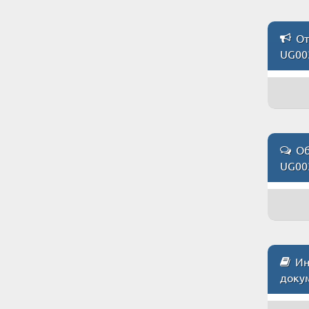
От
UG00
Об
UG00
Инс
доку