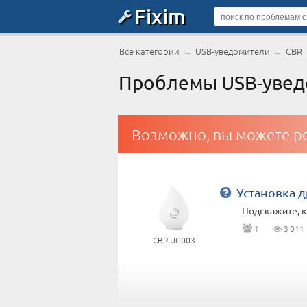
Fixim
Все категории
→
USB-уведомители
→
CBR
Проблемы USB-увед
Возможно, вы можете ре
Установка 
Подскажите, к
1
3 011
CBR UG003