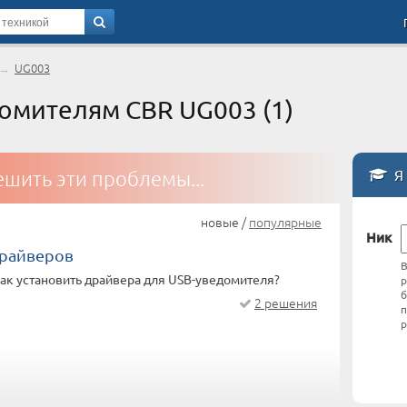
→
UG003
омителям CBR UG003 (1)
Я 
шить эти проблемы...
новые /
популярные
Ник
драйверов
В
ак установить драйвера для USB-уведомителя?
р
б
2 решения
п
р