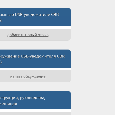
зывы о USB-уведомителе CBR
3
добавить новый отзыв
суждение USB-уведомителя CBR
3
начать обсуждение
трукции, руководства,
ментация