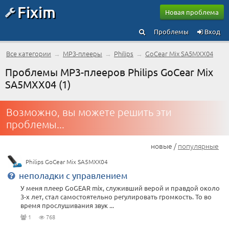
Fixim
Новая проблема
Проблемы
Вход
Все категории
→
MP3-плееры
→
Philips
→
GoCear Mix SA5MXX04
Проблемы MP3-плееров Philips GoCear Mix
SA5MXX04 (1)
Возможно, вы можете решить эти
проблемы...
новые /
популярные
Philips GoCear Mix SA5MXX04
неполадки с управлением
У меня плеер GoGEAR mix, служивший верой и правдой около
3-х лет, стал самостоятельно регулировать громкость. То во
время прослушивания звук ...
1
768