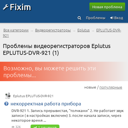
Fixim
Новая проблема
Проблемы
Вход
Все категории
→
Видеорегистраторы
→
Eplutus
→
EPLUTUS-DVR-
921
Проблемы видеорегистраторов Eplutus
EPLUTUS-DVR-921 (1)
Возможно, вы можете решить эти
проблемы...
новые /
популярные
Eplutus EPLUTUS-DVR-921
некорректная работа прибора
DVR-921 1. Запись прерывистая, "толчками" 2. Не работает звук
записи ( в настройках включен) 3. после начала записи, через
некоторое время ...
326
1 решение