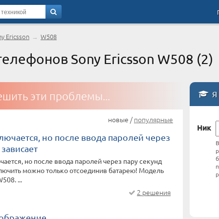
y Ericsson
→
W508
елефонов Sony Ericsson W508 (2)
Я 
шить эти проблемы...
новые /
популярные
Ник
лючается, но после ввода паролей через
В
 зависает
р
б
ается, но после ввода паролей через пару секунд
п
лючить можно только отсоединив батарею! Модель
р
508. ...
2 решения
зображение