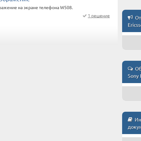
ражение на экране телефона W508.
1 решение
От
Erics
Об
Sony 
Инс
доку