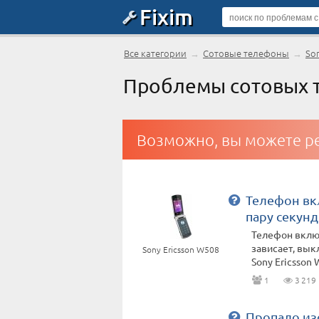
Fixim
Все категории
→
Сотовые телефоны
→
Son
Проблемы сотовых т
Возможно, вы можете ре
Телефон вк
пару секунд
Телефон включ
зависает, вык
Sony Ericsson W508
Sony Ericsson W
1
3 219
Пропало и