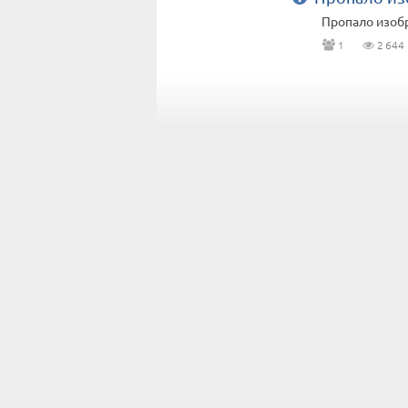
Пропало изоб
1
2 644