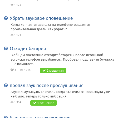
1 175
Убрать звуковое оповещение
Когда кончается зарядка на телефоне-раздается
пронзительная трель. Как убрать?
1 171
Отходит батарея
В общем постоянно отходит батарея и после легонькой
встряски телефон вырубается... Пробовал подставить бумажку
- не помогает.
3
4 915
2 решения
пропал звук после прослушивания
слушал музыку.выключил.. когда включил заново, звука уже
не было. теперь только вибрация!
1 354
1 решение
быстро садится аккумулятор