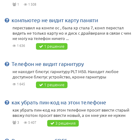
1
1 508
компьютер не видит карту памяти
переставил на компе ос , была хр стала 7, комп перестал
видеть не только карту но и диск с драйверами в связи с чем
не могу на телефон ничего ...
1 636
1 решение
Телефон не видит гарнитуру
не находит блютус гарнитуру PLT M50. Находит любое
доступное блютус устройство, кроме гарнитуры
1 645
1 решение
как убрать пин-код на этом телефоне
как убрать пин-код на этом телефоне просит ввести старый
ввожу потом просит ввести новый, а он мне уже не нужен
3
5 407
3 решения