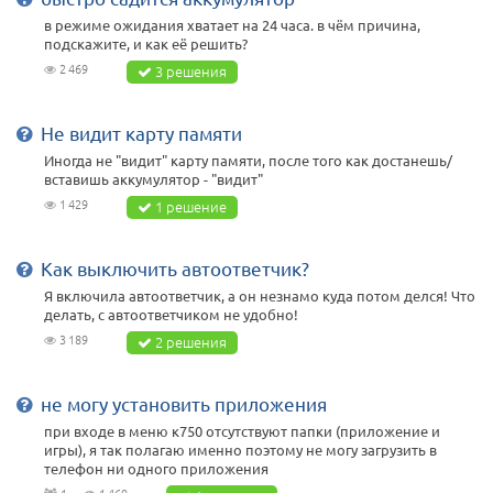
в режиме ожидания хватает на 24 часа. в чём причина,
подскажите, и как её решить?
2 469
3 решения
Не видит карту памяти
Иногда не "видит" карту памяти, после того как достанешь/
вставишь аккумулятор - "видит"
1 429
1 решение
Как выключить автоответчик?
Я включила автоответчик, а он незнамо куда потом делся! Что
делать, с автоответчиком не удобно!
3 189
2 решения
не могу установить приложения
при входе в меню к750 отсутствуют папки (приложение и
игры), я так полагаю именно поэтому не могу загрузить в
телефон ни одного приложения