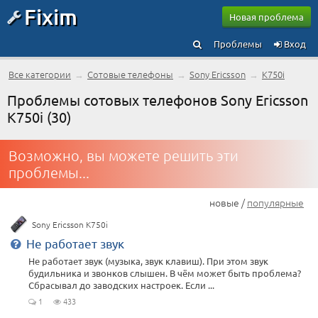
Fixim
Новая проблема
Проблемы
Вход
Все категории
→
Сотовые телефоны
→
Sony Ericsson
→
K750i
Проблемы сотовых телефонов Sony Ericsson
K750i (30)
Возможно, вы можете решить эти
проблемы...
новые /
популярные
Sony Ericsson K750i
Не работает звук
Не работает звук (музыка, звук клавиш). При этом звук
будильника и звонков слышен. В чём может быть проблема?
Сбрасывал до заводских настроек. Если ...
1
433