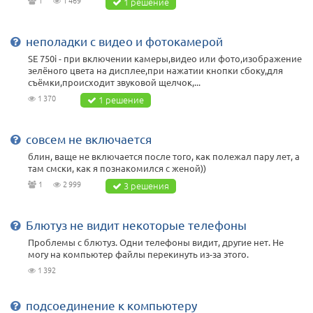
1
1 469
1 решение
неполадки с видео и фотокамерой
SE 750i - при включении камеры,видео или фото,изображение
зелёного цвета на дисплее,при нажатии кнопки сбоку,для
съёмки,происходит звуковой щелчок,...
1 370
1 решение
совсем не включается
блин, ваще не включается после того, как полежал пару лет, а
там смски, как я познакомился с женой))
1
2 999
3 решения
Блютуз не видит некоторые телефоны
Проблемы с блютуз. Одни телефоны видит, другие нет. Не
могу на компьютер файлы перекинуть из-за этого.
1 392
подсоединение к компьютеру