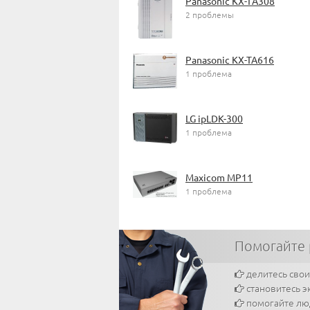
Panasonic KX-TА308
2 проблемы
Panasonic KX-TA616
1 проблема
LG ipLDK-300
1 проблема
Maxicom MP11
1 проблема
Помогайте
делитесь сво
становитесь э
помогайте л