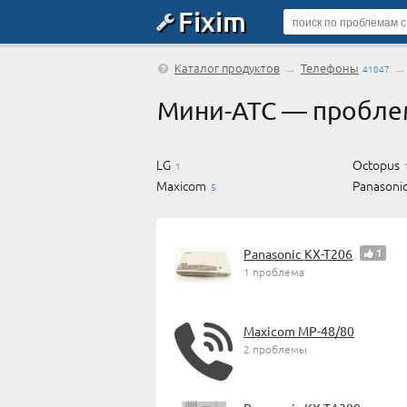
Fixim
Каталог продуктов
→
Телефоны
41047
Мини-АТС — пробле
LG
Octopus
1
Maxicom
Panasoni
5
Panasonic KX-T206
1
1 проблема
Maxicom MP-48/80
2 проблемы