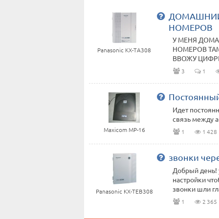
ДОМАШНИЙ
НОМЕРОВ
У МЕНЯ ДОМ
НОМЕРОВ ТАМ
Panasonic KX-TА308
ВВОЖУ ЦИФРЫ
3
1
Постоянный
Идет постоянн
связь между а
Maxicom MP-16
1
1 428
звонки чер
Добрый день! 
настройки что
звонки шли гл
Panasonic KX-TEB308
1
2 365