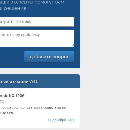
наши эксперты помогут вам
ти решение
добавить вопрос
зывы о мини-АТС
onic KX-T206
ТС
я вещь, если знать, как правильно ее
ьзовать
17 декабря 2022