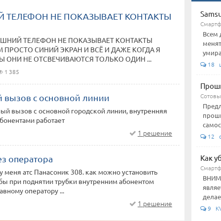
Samsu
 ТЕЛЕФОН НЕ ПОКАЗЫВАЕТ КОНТАКТЫ
Смарт
Всем 
АШНИЙ ТЕЛЕФОН НЕ ПОКАЗЫВАЕТ КОНТАКТЫ
менят
 ПРОСТО СИНИЙ ЭКРАН И ВСЁ И ДАЖЕ КОГДА Я
умира
 ОНИ НЕ ОТСВЕЧИВАЮТСЯ ТОЛЬКО ОДИН ...
18 
1 385
Проши
Сотовы
 вызов с основной линии
Предл
ый вызов с основной городской линии, внутренняя
проши
бонентами работает
самос
1 решение
12 c
Как у
ез оператора
Смарт
у меня атс Панасоник 308. как можно установить
ВНИМА
бы при поднятии трубки внутренним абонентом
являе
авному оператору ...
делае
1 решение
9 KV