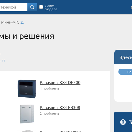
в этом
разделе
→
Мини-АТС
22
мы и решения
1
Здес
c
12
Ре
Panasonic KX-TDE200
4 проблемы
Panasonic KX-TEB308
2 проблемы
З