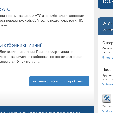
DO.
 АТС
одичностью зависала АТС и не работали исходящие
ось перезагрузкой. Сейчас, не подключается к ПК,
Се
еть ...
маст
Отвер
ы отбойники линий
Сервис
Две входящие линии. При переадресации на
техники
ефон занимается свободная, но после разговора
Росто
ываются. Я так понял, ...
Прост
Крупны
мастеро
полный список — 22 проблемы
Казан
Заправк
Москв