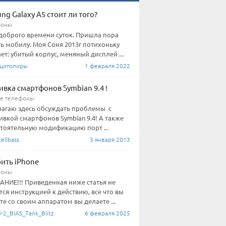
ng Galaxy A5 стоит ли того?
фоны
доброго времени суток. Пришла пора
ь мобилу. Моя Соня 2013г потихоньку
ет: убитый корпус, меняный дисплей ...
щитопиры
1 февраля 2022
вка смартфонов Symbian 9.4 !
е телефоны
агаю здесь обсуждать проблемы с
вкой смартфонов Symbian 9.4! А также
тоятельную модификацию порт ...
ellbass
5 января 2013
бить iPhone
фоны
НИЕ!!! Приведенная ниже статья не
тся инструкцией к действию, все что вы
те со своим аппаратом вы делаете ...
-2_BIAS_Tank_Blitz
6 февраля 2025