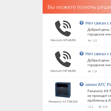
Вы можете помочь реши
Нет связи с
Добрый день. 
городские ном
Maxicom MP-48/80
123
Нет связи с
Добрый день. 
городские ном
Maxicom MP-48/80
129
мини АТС Pa
Panasonic KX
не проходит с
проблемы в А
Panasonic KX-TDE200
2
328