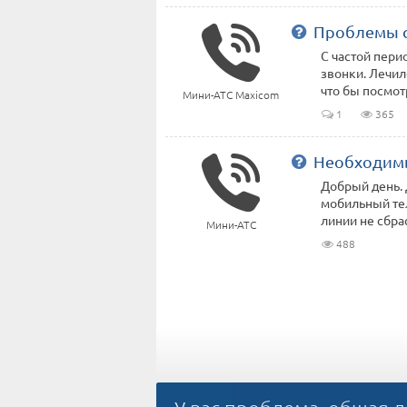
Проблемы с
С частой пери
звонки. Лечил
что бы посмотр
Мини-АТС Maxicom
1
365
Необходим
Добрый день. 
мобильный тел
линии не сбрас
Мини-АТС
488