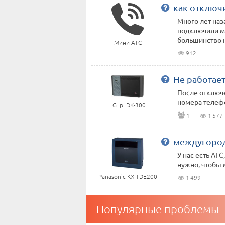
как отключи
Много лет наз
подключили ми
большинство н
Мини-АТС
912
Не работает
После отключе
номера телефо
LG ipLDK-300
1
1 577
междугород
У нас есть АТС
нужно, чтобы 
Panasonic KX-TDE200
1 499
Популярные проблемы