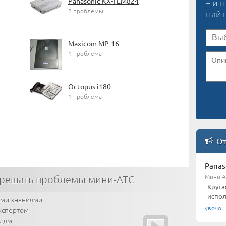
Panasonic KX-TEM824
– и 
2 проблемы
най
Maxicom MP-16
1 проблема
Octopus i180
1 проблема
От
Panas
Мини-А
 решать проблемы мини-АТС
Крута
испол
ими знаниями
увочо
кспертом
юдям