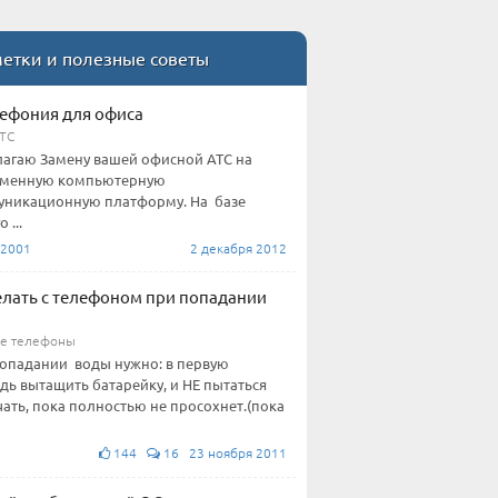
етки и полезные советы
лефония для офиса
ТС
агаю Замену вашей офисной АТС на
еменную компьютерную
никационную платформу. На базе
 ...
y2001
2 декабря 2012
елать с телефоном при попадании
е телефоны
опадании воды нужно: в первую
дь вытащить батарейку, и НЕ пытаться
ать, пока полностью не просохнет.(пока
144
16 23 ноября 2011