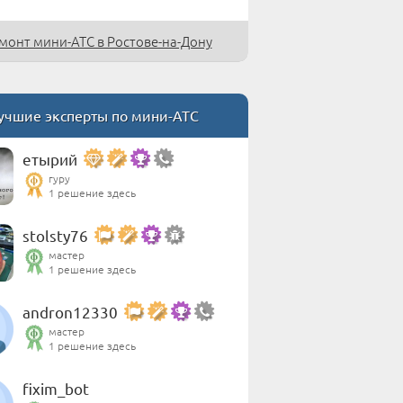
монт мини-АТС в Ростове-на-Дону
чшие эксперты по мини-АТС
етырий
гуру
1 решение здесь
stolsty76
мастер
1 решение здесь
andron12330
мастер
1 решение здесь
fixim_bot