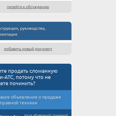
перейти к обсуждению
трукции, руководства,
ментация
добавить новый документ
ите продать сломанную
и-АТС, потому что не
ете починить?
вьте объявление о продаже
правной техники
доска объявлений сломанной