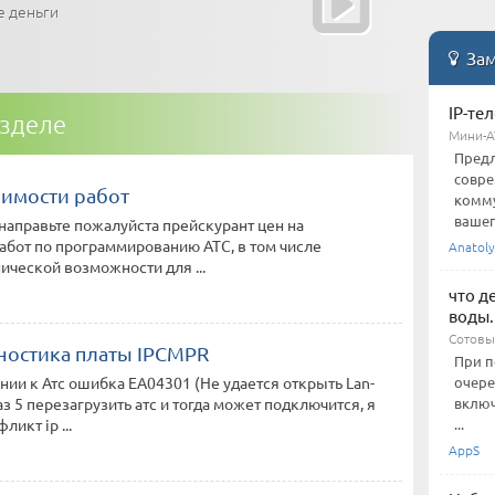
е деньги
Зам
IP-те
азделе
Мини-А
Предл
совр
оимости работ
комму
вашего
направьте пожалуйста прейскурант цен на
бот по программированию АТС, в том числе
Anatol
ической возможности для ...
что д
воды.
Сотовы
ностика платы IPCMPR
При п
ии к Атс ошибка EA04301 (Не удается открыть Lan-
очере
аз 5 перезагрузить атс и тогда может подключится, я
включ
икт ip ...
...
AppS