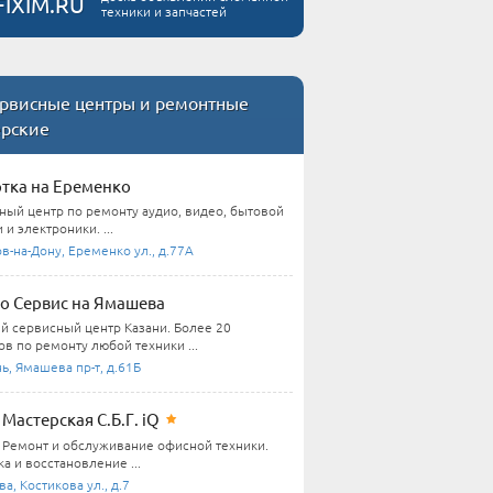
FIXIM.RU
техники и запчастей
рвисные центры и ремонтные
ерские
тка на Еременко
ный центр по ремонту аудио, видео, бытовой
 и электроники. ...
в-на-Дону, Еременко ул., д.77А
о Сервис на Ямашева
й сервисный центр Казани. Более 20
в по ремонту любой техники ...
ь, Ямашева пр-т, д.61Б
Мастерская С.Б.Г. iQ
Ремонт и обслуживание офисной техники.
а и восстановление ...
а, Костикова ул., д.7