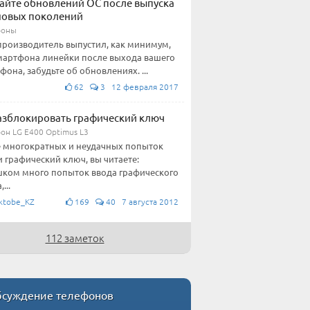
айте обновлений ОС после выпуска
новых поколений
фоны
производитель выпустил, как минимум,
мартфона линейки после выхода вашего
фона, забудьте об обновлениях. ...
62
3 12 февраля 2017
азблокировать графический ключ
он LG E400 Optimus L3
 многократных и неудачных попыток
и графический ключ, вы читаете:
ком много попыток ввода графического
...
ktobe_KZ
169
40 7 августа 2012
112 заметок
суждение телефонов