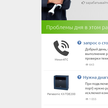
зарабатывайт
Проблемы дня в этом р
запрос о ст
Добрый день, 
выполнение ра
проверки техн
Мини-АТС
643
Нужна диаг
При подключен
порт) нужно р
исключил конфл
Panasonic KX-TDE200
1 055