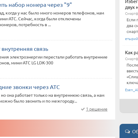
Избег
ть набор номера через "9"
двух 
ад, когда у нас было много номеров телефонов, нам
Смарт
ни-АТС. Сейчас, когда были отключены
Если 
омеров, потребность в ...
два с
смарт
етырий
 внутренняя связь
Как р
ния электроэнергии перестали работать внутренние
Смартф
нов, мини-АТС LG LDK-300
После
ввест
«Слиш
ключа,
ние звонки через АТС
Esen_A
, но она работает только на внутреннюю связь, а нам
можно было звонить и по межгороду...
1 решение
Об