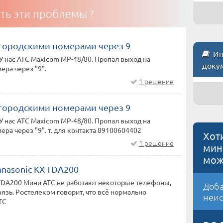
ть эти проблемы ?
 городскими номерами через 9
Инс
У нас АТС Maxicom MP-48/80. Пропал выход на
доку
ера через "9".
1 решение
 городскими номерами через 9
У нас АТС Maxicom MP-48/80. Пропал выход на
ера через "9". т. для контакта 89100604402
Хот
1 решение
мин
мож
nasonic KX-TDА200
-TDА200 Мини АТС не работают некоторые телефоны,
Доба
вязь. Ростелеком говорит, что всё нормально
неис
ТС