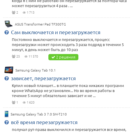
когда я с ним не работаю он перезагружается за полтора часа
может перезагрузиться 4 раза . ...
2
1 713
ASUS Transformer Pad TF300TG
Сам выключается и перезагружается
Постоянно выключается и перезагружается, процесс
перезагрузки может происходить 3 раза подряд в течении 5
минут, в день может быть до 10 раз
25
11 570
2 решения
Samsung Galaxy Tab 10.1
зависает, перезагружается
Купил новый планшет... в планшете пока никаких программ
кроме WhatsApp не установлен... Но во время работы в
течение 5 минут обязательно зависает и не ...
1
1 620
Samsung Galaxy Tab 3 7.0 SM-T210
всё время перезагружается
получал рут-права выключился и перезагружается все время,