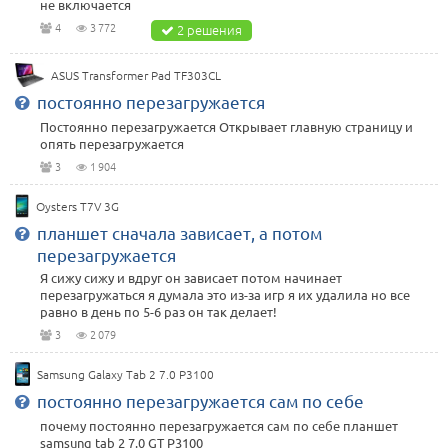
не включается
4
3 772
2 решения
ASUS Transformer Pad TF303CL
постоянно перезагружается
Постоянно перезагружается Открывает главную страницу и
опять перезагружается
3
1 904
Oysters T7V 3G
планшет сначала зависает, а потом
перезагружается
Я сижу сижу и вдруг он зависает потом начинает
перезагружаться я думала это из-за игр я их удалила но все
равно в день по 5-6 раз он так делает!
3
2 079
Samsung Galaxy Tab 2 7.0 P3100
постоянно перезагружается сам по себе
почему постоянно перезагружается сам по себе планшет
samsung tab 2 7.0 GT P3100