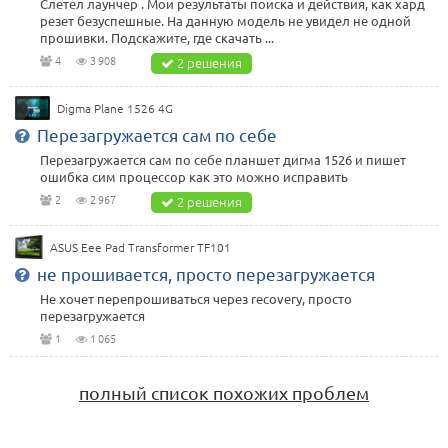
Слетел лаунчер . Мои результаты поиска и действия, как хард
резет безуспешные. На данную модель не увидел не одной
прошивки. Подскажите, где скачать ...
4
3 908
2 решения
Digma Plane 1526 4G
Перезагружается сам по себе
Перезагружается сам по себе планшет дигма 1526 и пишет
ошибка сим процессор как это можно исправить
2
2 967
2 решения
ASUS Eee Pad Transformer TF101
не прошивается, просто перезагружается
Не хочет перепрошиваться через recovery, просто
перезагружается
1
1 065
полный список похожих проблем