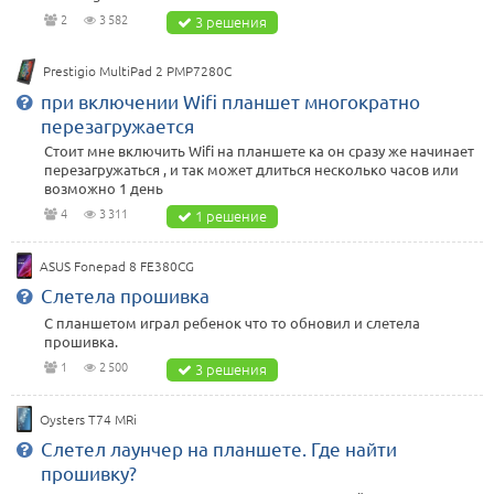
2
3 582
3 решения
Prestigio MultiPad 2 PMP7280C
при включении Wifi планшет многократно
перезагружается
Стоит мне включить Wifi на планшете ка он сразу же начинает
перезагружаться , и так может длиться несколько часов или
возможно 1 день
4
3 311
1 решение
ASUS Fonepad 8 FE380CG
Слетела прошивка
С планшетом играл ребенок что то обновил и слетела
прошивка.
1
2 500
3 решения
Oysters T74 MRi
Слетел лаунчер на планшете. Где найти
прошивку?