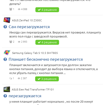
делать?
1
4 088
4 решения
ASUS ZenPad 10 Z300C
Сам перезагружается
Иногда сам перезагружается. Вирусов нет проверял. планшету
всего пол-года с заводской прошивкой.
2
2 993
4 решения
Samsung Galaxy Tab S 10.5 SM-T805
Планшет бесконечно перезагружается
Планшет включается и запускается при долгом зажатии
кнопки питания, доходит до выбора языка и отключается, а
если убрать палец с кнопки питания ...
1
2 387
3 решения
ASUS Eee Pad Transformer TF101
перезагружается
у меня планшет работает нормально , но после 20 минут