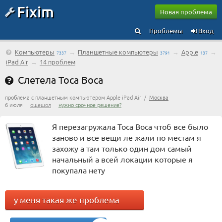
Fixim
Новая проблема
Проблемы
Вход
Компьютеры
→
Планшетные компьютеры
→
Apple
→
7337
3791
137
iPad Air
→
14 проблем
Слетела Toca Boca
проблема с планшетным компьютером Apple iPad Air /
Москва
6 июля
ощешол
нужно срочное решение?
Я перезагружала Toca Boca чтоб все было
заново и все вещи ле жали по местам я
захожу а там только один дом самый
начальный а всей локации которые я
покупала нету
у меня такая же проблема