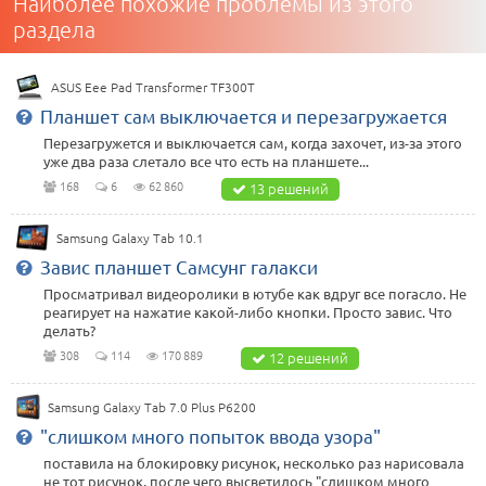
Наиболее похожие проблемы из этого
раздела
ASUS Eee Pad Transformer TF300T
Планшет сам выключается и перезагружается
Перезагружется и выключается сам, когда захочет, из-за этого
уже два раза слетало все что есть на планшете...
168
6
62 860
13 решений
Samsung Galaxy Tab 10.1
Завис планшет Самсунг галакси
Просматривал видеоролики в ютубе как вдруг все погасло. Не
реагирует на нажатие какой-либо кнопки. Просто завис. Что
делать?
308
114
170 889
12 решений
Samsung Galaxy Tab 7.0 Plus P6200
"слишком много попыток ввода узора"
поставила на блокировку рисунок, несколько раз нарисовала
не тот рисунок, после чего высветилось "слишком много