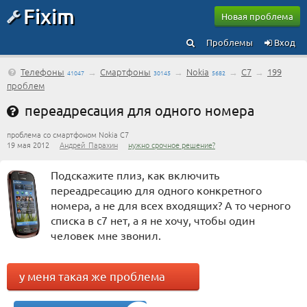
Fixim
Новая проблема
Проблемы
Вход
Телефоны
→
Смартфоны
→
Nokia
→
C7
→
199
41047
30145
5682
проблем
переадресация для одного номера
проблема со смартфоном Nokia C7
19 мая 2012
Андрей_Парахин
нужно срочное решение?
Подскажите плиз, как включить
переадресацию для одного конкретного
номера, а не для всех входящих? А то черного
списка в с7 нет, а я не хочу, чтобы один
человек мне звонил.
у меня такая же проблема