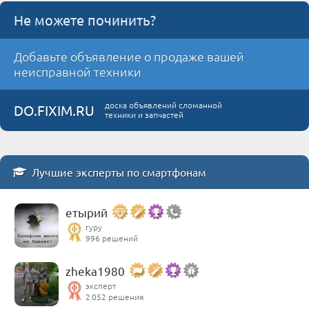
Не можете починить?
Добавьте объявление о продаже вашей
неисправной техники
доска объявлений сломанной
DO.FIXIM.RU
техники и запчастей
Лучшие эксперты по смартфонам
етырий
гуру
996 решений
zheka1980
эксперт
2 052 решения