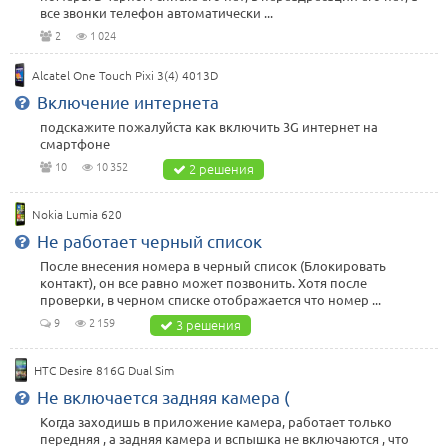
все звонки телефон автоматически ...
2
1 024
Alcatel One Touch Pixi 3(4) 4013D
Включение интернета
подскажите пожалуйста как включить 3G интернет на
смартфоне
10
10 352
2 решения
Nokia Lumia 620
Не работает черный список
После внесения номера в черный список (Блокировать
контакт), он все равно может позвонить. Хотя после
проверки, в черном списке отображается что номер ...
9
2 159
3 решения
HTC Desire 816G Dual Sim
Не включается задняя камера (
Когда заходишь в приложение камера, работает только
передняя , а задняя камера и вспышка не включаются , что