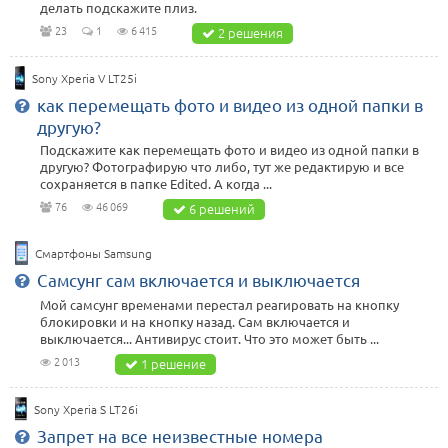
делать подскажите плиз.
23
1
6 415
2 решения
Sony Xperia V LT25i
как перемещать фото и видео из одной папки в
другую?
Подскажите как перемещать фото и видео из одной папки в
другую? Фотографирую что либо, тут же редактирую и все
сохраняется в папке Edited. А когда ...
76
46 069
6 решений
Смартфоны Samsung
Самсунг сам включается и выключается
Мой самсунг временами перестал реагировать на кнопку
блокировки и на кнопку назад. Сам включается и
выключается... Антивирус стоит. Что это может быть ...
2 013
1 решение
Sony Xperia S LT26i
Запрет на все неизвестные номера