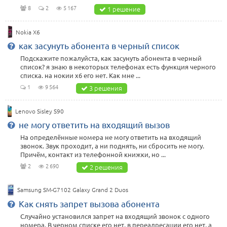
8
2
5 167
1 решение
Nokia X6
как засунуть абонента в черный список
Подскажите пожалуйста, как засунуть абонента в черный
список? я знаю в некоторых телефонах есть функция черного
списка. на нокии х6 его нет. Как мне ...
1
9 564
3 решения
Lenovo Sisley S90
не могу ответить на входящий вызов
На определённые номера не могу ответить на входящий
звонок. Звук проходит, а ни поднять, ни сбросить не могу.
Причём, контакт из телефонной книжки, но ...
2
2 690
2 решения
Samsung SM-G7102 Galaxy Grand 2 Duos
Как снять запрет вызова абонента
Случайно установился запрет на входящий звонок с одного
номера. В черном списке его нет, в переадресации его нет, а