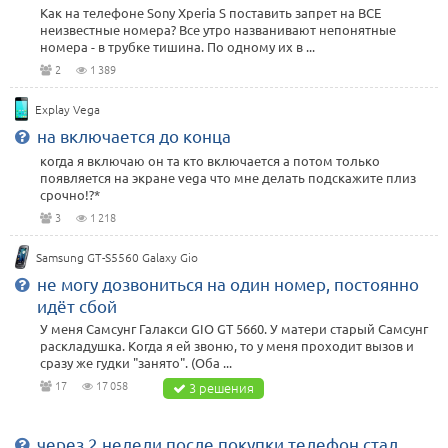
Как на телефоне Sony Xperia S поставить запрет на ВСЕ
неизвестные номера? Все утро названивают непонятные
номера - в трубке тишина. По одному их в ...
2
1 389
Explay Vega
на включается до конца
когда я включаю он та кто включается а потом только
появляется на экране vega что мне делать подскажите плиз
срочно!?*
3
1 218
Samsung GT-S5560 Galaxy Gio
не могу дозвониться на один номер, постоянно
идёт сбой
У меня Самсунг Галакси GIO GT 5660. У матери старый Самсунг
раскладушка. Когда я ей звоню, то у меня проходит вызов и
сразу же гудки "занято". (Оба ...
17
17 058
3 решения
через 2 недели после покупки телефон стал