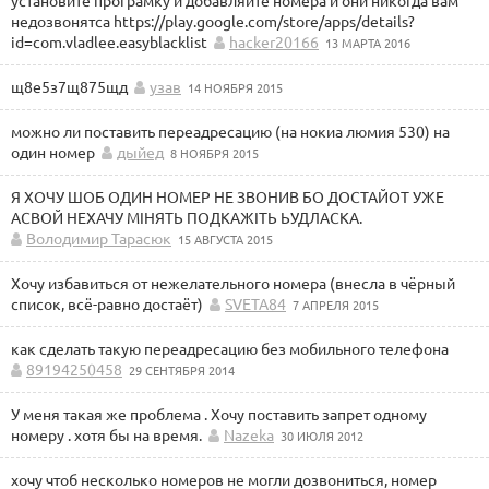
установите програмку и добавляйте номера и они никогда вам
недозвонятса https://play.google.com/store/apps/details?
id=com.vladlee.easyblacklist
hacker20166
13 МАРТА 2016
щ8е5з7щ875щд
узав
14 НОЯБРЯ 2015
можно ли поставить переадресацию (на нокиа люмия 530) на
один номер
дыйед
8 НОЯБРЯ 2015
Я ХОЧУ ШОБ ОДИН НОМЕР НЕ ЗВОНИВ БО ДОСТАЙОТ УЖЕ
АСВОЙ НЕХАЧУ МІНЯТЬ ПОДКАЖІТЬ ЬУДЛАСКА.
Володимир Тарасюк
15 АВГУСТА 2015
Хочу избавиться от нежелательного номера (внесла в чёрный
список, всё-равно достаёт)
SVETA84
7 АПРЕЛЯ 2015
как сделать такую переадресацию без мобильного телефона
89194250458
29 СЕНТЯБРЯ 2014
У меня такая же проблема . Хочу поставить запрет одному
номеру . хотя бы на время.
Nazeka
30 ИЮЛЯ 2012
хочу чтоб несколько номеров не могли дозвониться, номер