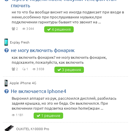
глючить
не то что бы вообще виснет но иногда подвисает при входе в
меню,особенно при прослушивании музыки,при
подключении гарнитуры бывает что звонит на ...
2
3 044
4 решения
Explay Fresh
не могу включить фонарик
как включить фонарик? не могу включить фонарик,
подскажите, пожалуйста, как включить
2
1
3 938
3 решения
Apple iPhone 4G
Не включается Iphone4
Выронил аппарат из рук, расслоился дисплей, разбилась
задняя крышка, но это не беда. Он выключился. При
включении горит подсветка кнопки home(экран ...
1 181
1 решение
OUKITEL K10000 Pro