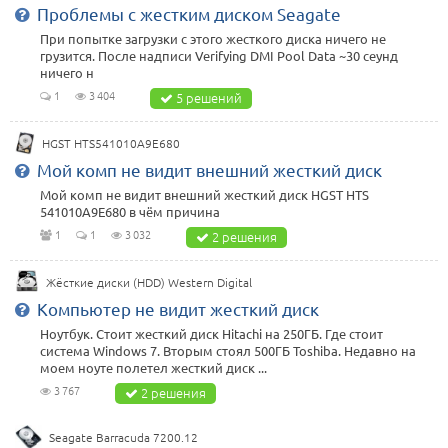
Проблемы с жестким диском Seagate
При попытке загрузки с этого жесткого диска ничего не
грузится. После надписи Verifying DMI Pool Data ~30 сеунд
ничего н
1
3 404
5 решений
HGST HTS541010A9E680
Мой комп не видит внешний жесткий диск
Мой комп не видит внешний жесткий диск HGST HTS
541010A9E680 в чём причина
1
1
3 032
2 решения
Жёсткие диски (HDD) Western Digital
Компьютер не видит жесткий диск
Ноутбук. Стоит жесткий диск Hitachi на 250ГБ. Где стоит
система Windows 7. Вторым стоял 500ГБ Toshiba. Недавно на
моем ноуте полетел жесткий диск ...
3 767
2 решения
Seagate Barracuda 7200.12