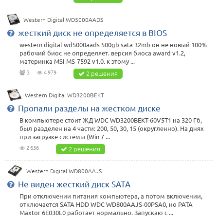
Western Digital WD5000AADS
жесткий диск не определяется в BIOS
western digital wd5000aads 500gb sata 32mb он не новый 100%
рабочий биос не определяет. версия биоса award v1.2,
материнка MSI MS-7592 v1.0. к этому ...
3
4 979
2 решения
Western Digital WD3200BEKT
Пропали разделы на жестком диске
В компьютере стоит ЖД WDC WD3200BEKT-60V5T1 на 320 Гб,
был разделен на 4 части: 200, 50, 30, 15 (округленно). На днях
при загрузке системы (Win 7 ...
2 636
2 решения
Western Digital WD800AAJS
Не виден жесткий диск SATA
При отключении питания компьютера, а потом включении,
отключается SATA HDD WDC WD800AAJS-00PSA0, но PATA
Maxtor 6E030L0 работает нормально. Запускаю с ...