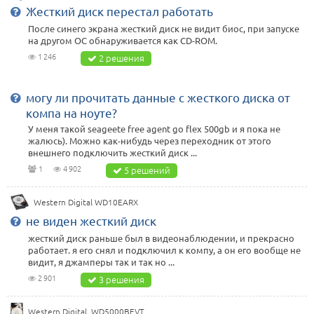
Жесткий диск перестал работать
После синего экрана жесткий диск не видит биос, при запуске
на другом ОС обнаруживается как CD-ROM.
1 246
2 решения
могу ли прочитать данные с жесткого диска от
компа на ноуте?
У меня такой seageete free agent go flex 500gb и я пока не
жалюсь). Можно как-нибудь через переходник от этого
внешнего подключить жесткий диск ...
1
4 902
5 решений
Western Digital WD10EARX
не виден жесткий диск
жесткий диск раньше был в видеонаблюдении, и прекрасно
работает. я его снял и подключил к компу, а он его вообще не
видит, я джамперы так и так но ...
2 901
3 решения
Western Digital WD5000BEVT