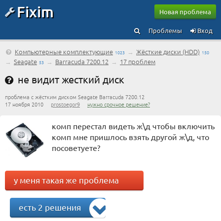
Fixim
Новая проблема
Проблемы
Вход
Компьютерные комплектующие
→
Жёсткие диски (HDD)
1023
150
→
Seagate
→
Barracuda 7200.12
→
17 проблем
53
не видит жесткий диск
проблема с жёстким диском Seagate Barracuda 7200.12
17 ноября 2010
prostoegor9
нужно срочное решение?
комп перестал видеть ж\д чтобы включить
комп мне пришлось взять другой ж\д, что
посоветуете?
у меня такая же проблема
есть 2 решения