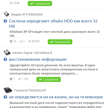
2 546
1 решение
Seagate ST31000528AS
Система определяет объём HDD как всего 32
Мб
Windows XP SP3 видит этот жесткий диск размером всего 32
Мб.
10
1
28 970
5 решений
Western Digital WD1600AAJS
восстановление информации
Здравствуйте. История длинная. Но если вкратце. В один
прекрасный день не запустилась операционная система и
компьютером было предложено загрузить ...
1
1 120
1 решение
Transcend TS500GSJ25F
не определяется ни на компе, ни на телевизоре
Внешний жесткий диск после падения перестал определяться
в компьютере и на телевизоре, пишет "поврежден файл или