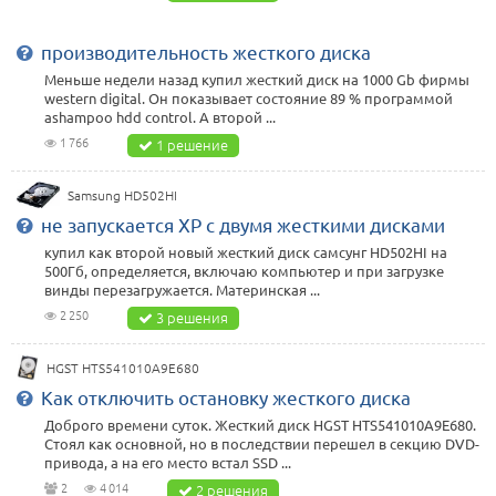
производительность жесткого диска
Меньше недели назад купил жесткий диск на 1000 Gb фирмы
western digital. Он показывает состояние 89 % программой
ashampoo hdd control. А второй ...
1 766
1 решение
Samsung HD502HI
не запускается XP с двумя жесткими дисками
купил как второй новый жесткий диск самсунг HD502HI на
500Гб, определяется, включаю компьютер и при загрузке
винды перезагружается. Материнская ...
2 250
3 решения
HGST HTS541010A9E680
Как отключить остановку жесткого диска
Доброго времени суток. Жесткий диск HGST HTS541010A9E680.
Стоял как основной, но в последствии перешел в секцию DVD-
привода, а на его место встал SSD ...
2
4 014
2 решения