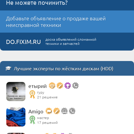
Не можете починить?
Добавьте объявление о продаже вашей
неисправной техники
доска объявлений сломанной
DO.FIXIM.RU
техники и запчастей
Лучшие эксперты по жёстким дискам (HDD)
етырий
гуру
21 решение
Amigo
мастер
17 решений