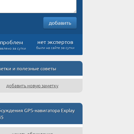
добавить
нет экспертов
проблем
были на сайте за сутки
авлено за сутки
етки и полезные советы
добавить новую заметку
суждения GPS-навигатора Explay
45
начать обсуждение