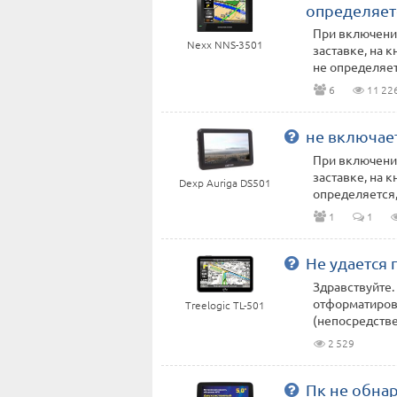
определяет
При включении
Nexx NNS-3501
заставке, на 
не определяетс
6
11 22
не включае
При включении
заставке, на 
Dexp Auriga DS501
определяется, 
1
1
Не удается 
Здравствуйте
отформатиров
Treelogic TL-501
(непосредствен
2 529
Пк не обна