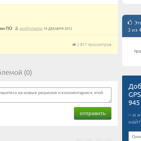
Это
сии ПО
purityname
19 ДЕКАБРЯ 2012
3 из 
2 817 просмотров
про
блемой (0)
Доб
GPS
945
отправить
– и 
найт