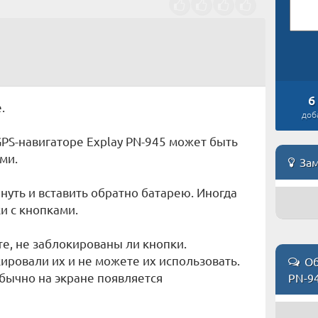
6
.
доб
GPS-навигаторе Explay PN-945 может быть
ми.
Зам
уть и вставить обратно батарею. Иногда
и с кнопками.
те, не заблокированы ли кнопки.
ировали их и не можете их использовать.
Об
бычно на экране появляется
PN-9