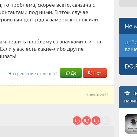
 то проблема, скорее всего, связана с
контактами под ними. В этом случае
ервисный центр для замены кнопок или
Не 
ам решить проблему со значками + и - на
Доба
Если у вас есть какие-либо другие
ваше
шивать!
DO.
Да
Нет
Это решение полезно?
Л
9 июня 2023
нави