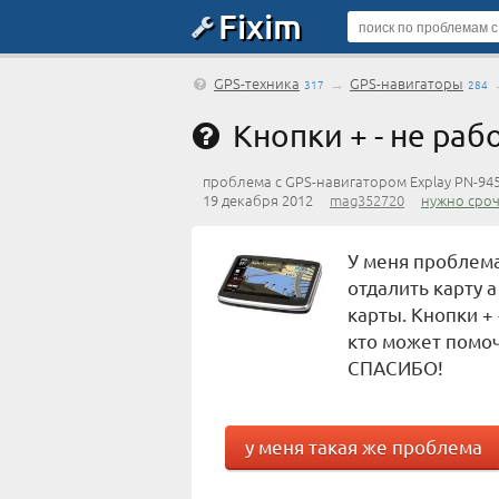
Fixim
GPS-техника
→
GPS-навигаторы
317
284
Кнопки + - не раб
проблема с GPS-навигатором Explay PN-94
19 декабря 2012
mag352720
нужно сро
У меня проблема
отдалить карту 
карты. Кнопки +
кто может помо
СПАСИБО!
у меня такая же проблема