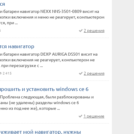
ся
 батареи навигатор NEXX NNS-3501-0809 висит на
кнопки включения и меню не реагирует, компьютером
я, при ...
2 решения
6
тся навигатор
 батареи навигатор DEXP AURIGA DS501 висит на
кнопки включения не реагирует, компьютером не
при перезагрузке с ...
2 решения
2 415
прошить и установить windows ce 6
. Проблема следующая, были разблокированы и
аны (не удалены) разделы windows ce 6
но из под нее же), которые ...
1 решение
руживает мой навигатор, нужны