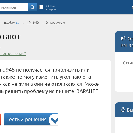
в этом
разделе
→
Explay
→
PN-945
→
5 проблем
57
отают
От
PN-9
5
чное решение?
 с 945 не получается приблизить или
а также не могу изменить угол наклона
 - как не жми а они не откликаются. Может
чь решить проблему на пишите. ЗАРАНЕЕ
Вы
есть 2 решения