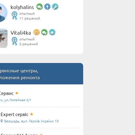
kolyhalins
опытный
11 решений
Vitali4ka
опытный
5 решений
рвисные центры,
ложения ремонта
Сервис
к, ул.Литейная 3/1
Expert сервіс
Бершадь, вул. Героїв України 10