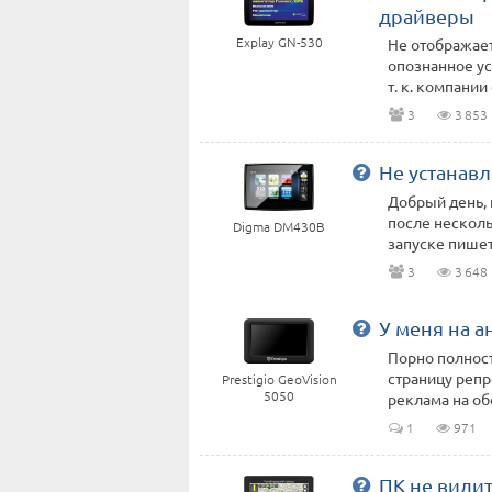
драйверы
Explay GN-530
Не отображает
опознанное ус
т. к. компании 
3
3 853
Не устанавл
Добрый день, 
после несколь
Digma DM430B
запуске пишет 
3
3 648
У меня на 
Порно полност
страницу репр
Prestigio GeoVision
5050
реклама на обо
1
971
ПК не видит