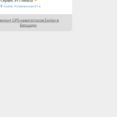
Сервис 911 Анапа
Анапа, Астраханская 61 а
емонт GPS-навигаторов Explay в
Бершади