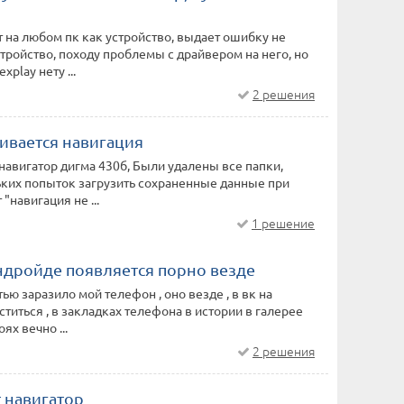
 на любом пк как устройство, выдает ошибку не
тройство, походу проблемы с драйвером на него, но
explay нету ...
2 решения
ивается навигация
навигатор дигма 430б, Были удалены все папки,
ких попыток загрузить сохраненные данные при
"навигация не ...
1 решение
андройде появляется порно везде
ью заразило мой телефон , оно везде , в вк на
ститься , в закладках телефона в истории в галерее
ях вечно ...
2 решения
 навигатор