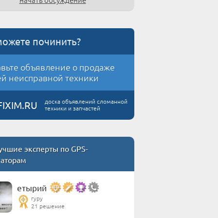
можете починить?
вьте объявление о продаже
й неисправной техники
доска объявлений сломанной
FIXIM.RU
техники и запчастей
учшие эксперты по GPS-
гаторам
етырий
гуру
21 решение