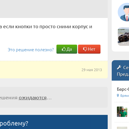
 а если кнопки то просто сними корпус и
Да
Нет
Это решение полезно?
Се
29 мая 2013
Пред
Барс-
Брянс
решения
ожидаются
…
проблему?