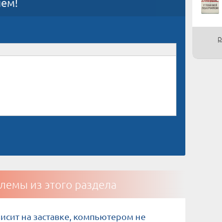
ием!
р
лемы из этого раздела
исит на заставке, компьютером не