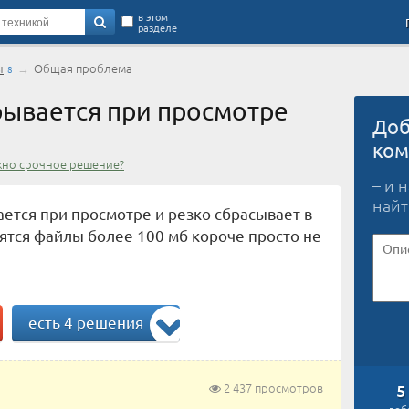
в этом
разделе
ы
→
Общая проблема
8
ывается при просмотре
Доб
ком
жно срочное решение?
– и 
найт
ется при просмотре и резко сбрасывает в
зятся файлы более 100 мб короче просто не
есть 4 решения
2 437 просмотров
5