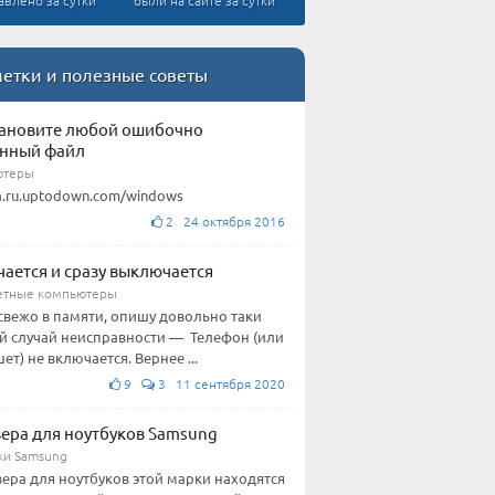
авлено за сутки
были на сайте за сутки
етки и полезные советы
ановите любой ошибочно
енный файл
ютеры
a.ru.uptodown.com/windows
2 24 октября 2016
ается и сразу выключается
етные компьютеры
свежо в памяти, опишу довольно таки
й случай неисправности — Телефон (или
ет) не включается. Вернее ...
9
3 11 сентября 2020
ера для ноутбуков Samsung
ки Samsung
ера для ноутбуков этой марки находятся