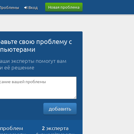
Новая проблема
Проблемы
Вход
авьте свою проблему с
пьютерами
наши эксперты помогут вам
и её решение
добавить
2
проблем
эксперта