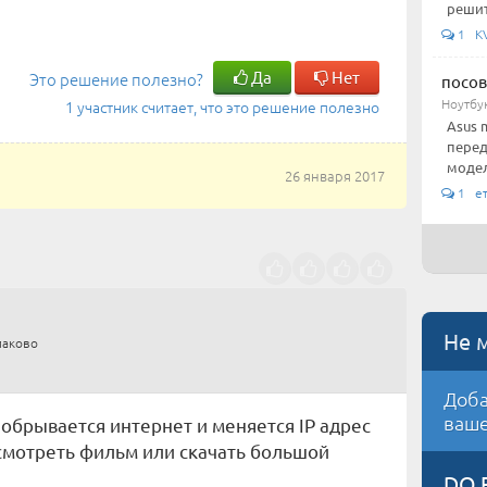
решит
1 KV-
Да
Нет
Это решение полезно?
посов
Ноутбу
1 участник считает, что это решение полезно
Asus 
перед
модели
26 января 2017
1 е
Не 
лаково
Доба
ваше
 обрывается интернет и меняется IP адрес
осмотреть фильм или скачать большой
DO.