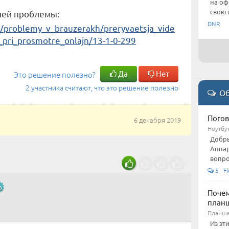
на оф
свою 
шей проблемы:
DNR
problemy_v_brauzerakh/preryvaetsja_vide
pri_prosmotre_onlajn/13-1-0-299
Да
Нет
Это решение полезно?
2 участника считают, что это решение полезно
Об
Погов
6 декабря 2019
Ноутбу
Добры
Аппар
вопро
5 Fl
Почем
план
Планше
Из эт