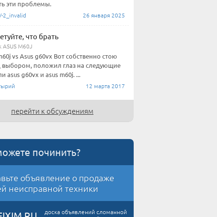
ь эти проблемы.
2_invalid
26 января 2025
етуйте, что брать
к ASUS M60J
m60j vs Asus g60vx Вот собственно стою
 выбором, положил глаз на следующие
 asus g60vx и asus m60j. ...
тырий
12 марта 2017
перейти к обсуждениям
можете починить?
вьте объявление о продаже
й неисправной техники
доска объявлений сломанной
FIXIM.RU