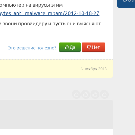
компьютер на вирусы этим
bytes_anti_malware_mbam/2012-10-18-27
а звони провайдеру и пусть они выясняют
Да
Нет
Это решение полезно?
6 ноября 2013