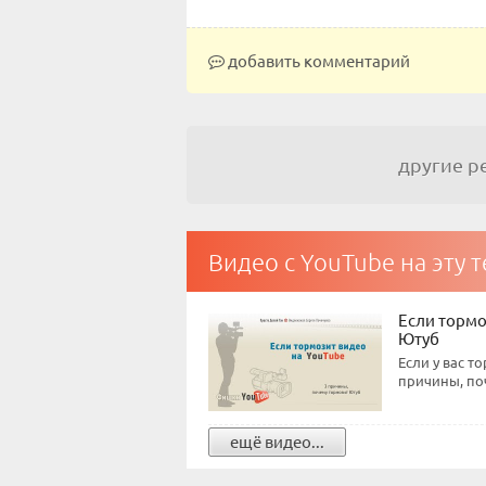
добавить комментарий
другие 
Видео с YouTube на эту 
Если тормо
Ютуб
Если у вас т
причины, поч
ещё видео...