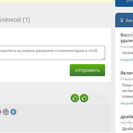
доб
блемой (1)
Зам
Восст
удал
Компь
recuv
етырий
отправить
Включ
Планш
Пока 
часты
планш
етырий
драйв
Ноутбу
Драйв