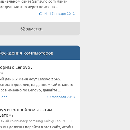
ициальном сайте Samsung.com Найти
модель можно через поиск на ...
14 17 января 2012
62 заметки
суждения компьютеров
орим о Lenovo .
ки
й день. У меня ноут Lenovo z 565.
атом я доволен, на данном сайте много
сов именно по Lenovo, давайте ...
uent
19 февраля 2013
у у всех проблемы с этим
шетом?
тный компьютер Samsung Galaxy Tab P1000
их вы должны перейти в этот сайт, чтобы