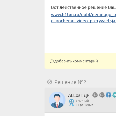
Вот действенное решение Ва
www.h1tan.ru/publ/nemnogo_o/
o_pochemu_video_preryvaetsja_
добавить комментарий
Решение №2
ALExаНДР
опытный
51 решение