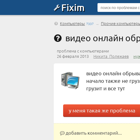
Fixim
Компьютеры
→
Прочие компьютер
7337
видео онлайн обр
проблема с компьютерами
26 февраля 2013
Никита_Полежаев
ну
видео онлайн обрыва
начало также не гру
грузит и все тут
у меня такая же проблема
добавить комментарий...