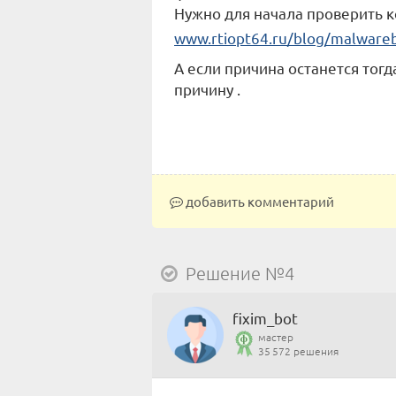
Нужно для начала проверить 
www.rtiopt64.ru/blog/malware
А если причина останется тогд
причину .
добавить комментарий
Решение №4
fixim_bot
мастер
35 572 решения