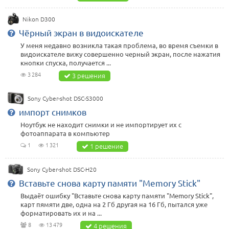
Nikon D300
Чёрный экран в видоискателе
У меня недавно возникла такая проблема, во время съемки в
видоискателе вижу совершенно черный экран, после нажатия
кнопки спуска, получается ...
3 284
3 решения
Sony Cyber-shot DSC-S3000
импорт снимков
Ноутбук не находит снимки и не импортирует их с
фотоаппарата в компьютер
1
1 321
1 решение
Sony Cyber-shot DSC-H20
Вставьте снова карту памяти "Memory Stick"
Выдаёт ошибку "Вставьте снова карту памяти "Memory Stick",
карт пямяти две, одна на 2 Гб другая на 16 Гб, пытался уже
форматировать их и на ...
8
13 479
4 решения