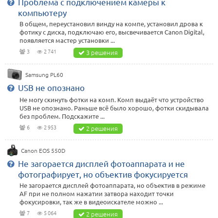
Проблема с подключением камеры к
компьютеру
В общем, переустановил винду на компе, установил дрова к
фотику с диска, подключаю его, высвечивается Canon Digital,
появляется мастер установки ...
3
2 741
3 решения
Samsung PL60
USB не опознано
Не могу скинуть фотки на комп. Комп выдаёт что устройство
USB не опознано. Раньше всё было хорошо, фотки скидывала
без проблем. Подскажите ...
6
2 953
2 решения
Canon EOS 550D
Не загорается дисплей фотоаппарата и не
фотографирует, но объектив фокусируется
Не загорается дисплей фотоаппарата, но объектив в режиме
AF при не полном нажатии затвора находит точки
фокусировки, так же в видеоискателе можно ...
7
5 064
2 решения