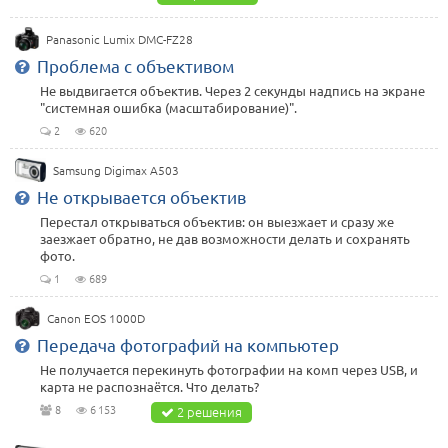
Panasonic Lumix DMC-FZ28
Проблема с объективом
Не выдвигается объектив. Через 2 секунды надпись на экране
"системная ошибка (масштабирование)".
2
620
Samsung Digimax A503
Не открывается объектив
Перестал открываться объектив: он выезжает и сразу же
заезжает обратно, не дав возможности делать и сохранять
фото.
1
689
Canon EOS 1000D
Передача фотографий на компьютер
Не получается перекинуть фотографии на комп через USB, и
карта не распознаётся. Что делать?
8
6 153
2 решения