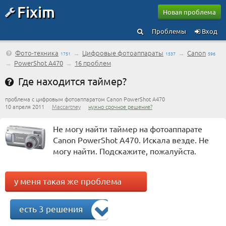
Fixim
Новая проблема
Проблемы
Вход
Фото-техника
→
Цифровые фотоаппараты
→
Canon
1751
1537
596
→
PowerShot A470
→
16 проблем
Где находится таймер?
проблема с цифровым фотоаппаратом Canon PowerShot A470
10 апреля 2011
Maccartney
нужно срочное решение?
Не могу найти таймер на фотоаппарате
Canon PowerShot A470. Искала везде. Не
могу найти. Подскажите, пожалуйста.
у меня такая же проблема
есть 3 решения