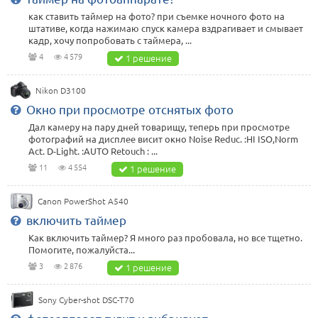
как ставить таймер на фото? при съемке ночного фото на
штативе, когда нажимаю спуск камера вздрагивает и смывает
кадр, хочу попробовать с таймера, ...
4
4 579
1 решение
Nikon D3100
Окно при просмотре отснятых фото
Дал камеру на пару дней товарищу, теперь при просмотре
фотографий на дисплее висит окно Noise Reduc. :HI ISO,Norm
Act. D-Light. :AUTO Retouch : ...
11
4 554
1 решение
Canon PowerShot A540
включить таймер
Как включить таймер? Я много раз пробовала, но все тщетно.
Помогите, пожалуйста...
3
2 876
1 решение
Sony Cyber-shot DSC-T70