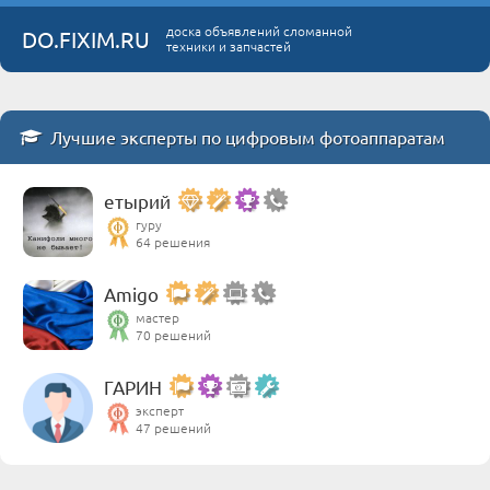
доска объявлений сломанной
DO.FIXIM.RU
техники и запчастей
Лучшие эксперты по цифровым фотоаппаратам
етырий
гуру
64 решения
Amigo
мастер
70 решений
ГАРИН
эксперт
47 решений