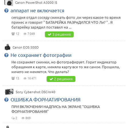
Canon PowerShot A3000 IS
аппарат не включается
сегодня отдал соседу снимать фото ,он через какое-то время
принес и говорит " БАТАРЕЙКА РАЗРяДИЛСЯ ЧТО Ли? " . Я
батарейку зарядил поставил на ...
12
7 049
3 решения
Canon EOS 500D
Не сохраняет фотографии
Не сохраняет снимки, но фотографирует. Горит индикатор
обращения к карте, меняла карту все то же самое. Прошила,
ничего не меняется. Что делать?
13
16 471
2 решения
Sony Cyber-shot DSC-W40
ОШИБКА ФОРМАТИРОВАНИЯ
ПРИ ВКЛЮЧЕНИИ НАДПИСЬ НА ЭКРАНЕ "ОШИБКА
ФОРМАТИРОВАНИЯ"
2
869