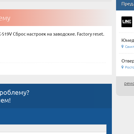
Пред
тему
-519V Сброс настроек на заводские. Factory reset.
Юмеди
Санкт
Отвер
Росто
ремо
проблему?
ием!