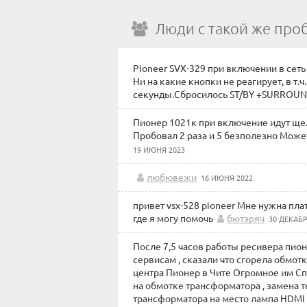
Люди с такой же про
Pioneer SVX-329 при включении в сет
Ни на какие кнопки не реагирует, в т
секунды.Сбросилось ST/BY +SURROUN
Пионер 1021к при включение идут щел
Пробовал 2 раза и 5 безполезно Мож
19 ИЮНЯ 2023
любювежи
16 ИЮНЯ 2022
привет vsx-528 pioneer Мне нужна пла
где я могу помочь
бютэряч
30 ДЕКАБР
После 7,5 часов работы ресивера пион
сервисам , сказали что сгорела обмот
центра Пионер в Чите Огромное им Сп
на обмотке трансформатора , замена 
трансформатора на место лампа HDMI