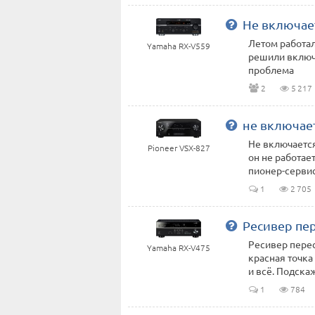
Не включае
Летом работал
Yamaha RX-V559
решили включи
проблема
2
5 217
не включае
Не включается
Pioneer VSX-827
он не работае
пионер-сервис
1
2 705
Ресивер пе
Ресивер перес
Yamaha RX-V475
красная точка
и всё. Подскаж
1
784