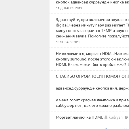
кнопок адвансед сурраунд + кнопка вк
11 ДЕКАБРЯ 2019
Здраствуйте, при включении звука с к
digital, через минуту пару раз мигает
минут опять загорается TEMP и звук с
снижения звука. Помогите пожалуйста,
10 ЯНВАРЯ 2019
Не включается, моргает HDMI. Нажи
кнопку surround, после этого он включ
HDMI. В чём может быть проблемма?
СПАСИБО ОГРОМНОЕ!1! ПОМОГЛО!
адвансед сурраунд + кнопка вкл. держ
у меня горит красная лампочка и при э
саббуфер нет , как его можно разблок
Моргает лампочка HDMI.
kudrysh
19