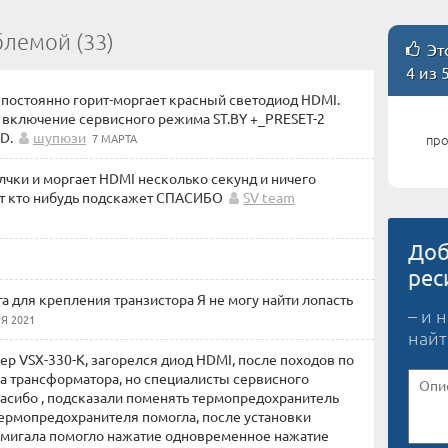
блемой (33)
Это
4 из 
ь постоянно горит-моргает красный светодиод HDMI.
.ч. включение сервисного режима ST.BY +_PRESET-2
D.
шупюзи
7 МАРТА
про
чки и моргает HDMI несколько секунд и ничего
ет кто нибудь подскажет СПАСИБО
SV team
Доб
рес
та для крепления транзистора Я не могу найти лопасть
– и 
Я 2021
найт
ер VSX-330-K, загорелся диод HDMI, после походов по
ка трансформатора, но специалисты сервисного
асибо , подсказали поменять термопредохранитель
термопредохранителя помогла, после установки
 мигала помогло нажатие одновременное нажатие