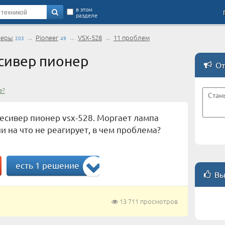
в этом
разделе
веры
→
Pioneer
→
VSX-528
→
11 проблем
203
49
сивер пионер
От
е?
есивер пионер vsx-528. Моргает лампа
и на что не реагирует, в чем проблема?
есть 1 решение
Вы
13 711 просмотров