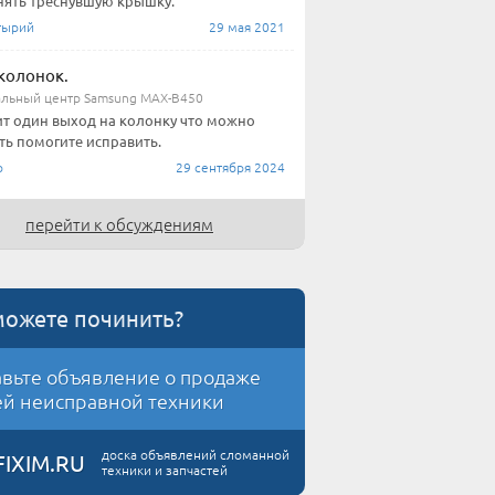
ять треснувшую крышку.
тырий
29 мая 2021
колонок.
льный центр Samsung MAX-B450
т один выход на колонку что можно
ть помогите исправить.
о
29 сентября 2024
перейти к обсуждениям
можете починить?
вьте объявление о продаже
й неисправной техники
доска объявлений сломанной
FIXIM.RU
техники и запчастей