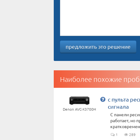
предложить это решение
Наиболее похожие проб
с пульта ре
сигнала
Denon AVC-X3700H
С панели реси
работает, но 
кратковременн
1
289