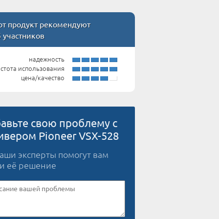
т продукт рекомендуют
5 участников
надежность
стота использования
цена/качество
авьте свою проблему с
ивером Pioneer VSX-528
наши эксперты помогут вам
и её решение