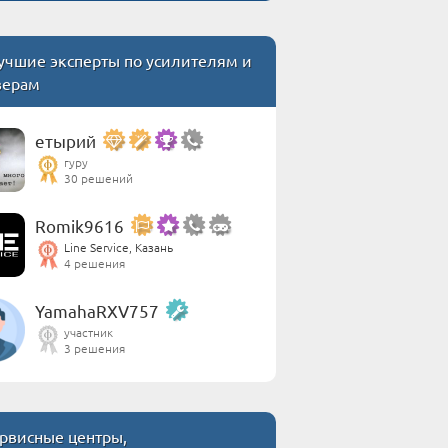
учшие эксперты по усилителям и
верам
етырий
гуру
30 решений
Romik9616
Line Service, Казань
4 решения
YamahaRXV757
участник
3 решения
рвисные центры,