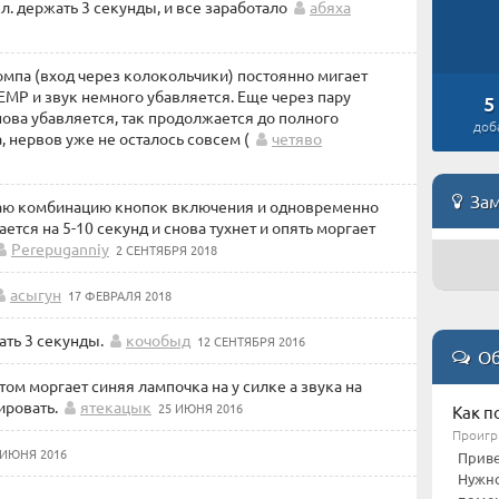
л. держать 3 секунды, и все заработало
абяха
омпа (вход через колокольчики) постоянно мигает
 TEMP и звук немного убавляется. Еще через пару
5
нова убавляется, так продолжается до полного
доб
 нервов уже не осталось совсем (
четяво
Зам
маю комбинацию кнопок включения и одновременно
ается на 5-10 секунд и снова тухнет и опять моргает
Perepuganniy
2 СЕНТЯБРЯ 2018
асыгун
17 ФЕВРАЛЯ 2018
ать 3 секунды.
кочобыд
12 СЕНТЯБРЯ 2016
Об
том моргает синяя лампочка на у силке а звука на
ировать.
ятекацык
25 ИЮНЯ 2016
Как п
Проигр
 ИЮНЯ 2016
Приве
Нужно