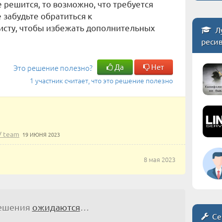
 решится, то возможно, что требуется
забудьте обратиться к
сту, чтобы избежать дополнительных
Л
реси
Да
Нет
Это решение полезно?
1 участник считает, что это решение полезно
V team
19 ИЮНЯ 2023
8 мая 2023
решения
ожидаются
…
Се