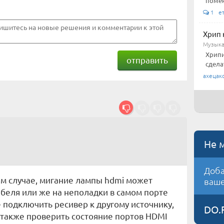
помен
1 е
Хрип 
Музыка
Хрипи
отправить
сдела
ахецак
Не 
Доба
ем случае, мигание лампы hdmi может
ваше
абеля или же на неполадки в самом порте
 подключить ресивер к другому источнику,
DO.
а также проверить состояние портов HDMI