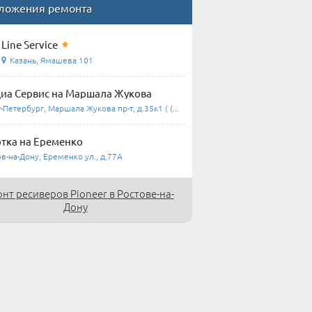
ложения ремонта
Line Service
Казань, Ямашева 101
а Сервис на Маршала Жукова
-Петербург, Маршала Жукова пр-т, д.35к1 ( (...
тка на Еременко
в-на-Дону, Еременко ул., д.77А
нт ресиверов Pioneer в Ростове-на-
Дону