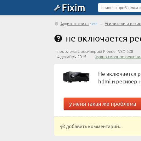
Fixim
Аудио-техника
→
Усилители и реси
1200
не включается ре
проблема с ресивером Pioneer VSX-528
4 декабря 2015
нужно срочное решени
Не включается р
hdmi и ресивер н
у меня такая же проблема
добавить комментарий...