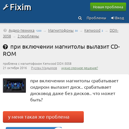
Fixim
Новая проблема
Проблемы
Вход
Аудио-техника
→
Магнитофоны
→
Kenwood
→
DDX-
1200
30
2
3058
→
2 проблемы
при включении магнитолы вылазит CD-
ROM
проблема с магнитофоном Kenwood DDX-3058
21 октября 2016
Руслан Мадьяров
нужно срочное решение?
при включении магнитолы срабатывает
сидиром вылазит диск.. срабатывает
дисковод даже без дисков.. что может
быть?
у меня такая же проблема