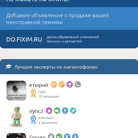
Добавьте объявление о продаже вашей
неисправной техники
доска объявлений сломанной
DO.FIXIM.RU
техники и запчастей
Лучшие эксперты по магнитофонам
етырий
гуру
10 решений
пупс2
опытный
2 решения
Sorren