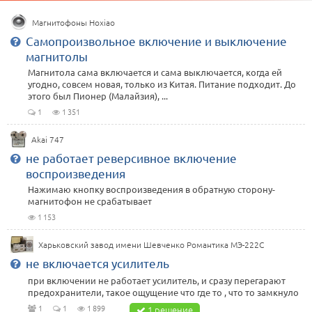
Магнитофоны Hoxiao
Самопроизвольное включение и выключение
магнитолы
Магнитола сама включается и сама выключается, когда ей
угодно, совсем новая, только из Китая. Питание подходит. До
этого был Пионер (Малайзия), ...
1
1 351
Akai 747
не работает реверсивное включение
воспроизведения
Нажимаю кнопку воспроизведения в обратную сторону-
магнитофон не срабатывает
1 153
Харьковский завод имени Шевченко Романтика МЭ-222С
не включается усилитель
при включении не работает усилитель, и сразу перегарают
предохранители, такое ощущение что где то , что то замкнуло
1
1
1 899
1 решение