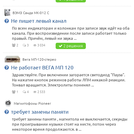
ВЭМЗ Санда МК-012 С
Не пишет левый канал
По всем индикаторам и колонкам при записи звук идёт на оба
канала. При воспроизведении после записи работает только
правый. Причём, левый ни звука ...
2
3
3 034
2 решения
Вега МП-120-стерео
Не работает ВЕГА МП 120
Здравствуйте. При включении загорается светодиод "Пауза".
На нажатие кнопок режимов работы ЛПМ никакой реакции.
Тонвал вращается. Электролиты поменял ...
1
4
2 533
Магнитофоны Pioneer
требует замены памяти
требует замены памяти , магнитола не выключается, секунды
при проигрывании музыки стоят на месте, потом через
некоторое время продолжаются. в ...