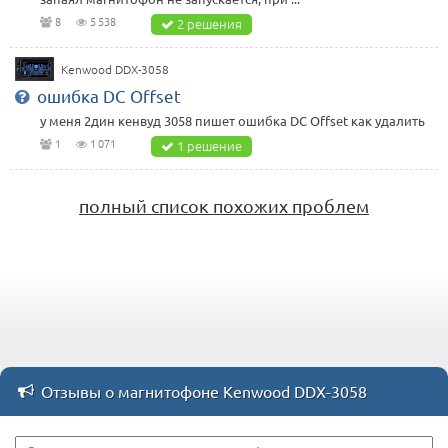
8
5 538
2 решения
Kenwood DDX-3058
ошибка DC Offset
у меня 2дин кенвуд 3058 пишет ошибка DC Offset как удалить
1
1 071
1 решение
полный список похожих проблем
Отзывы о магнитофоне Kenwood DDX-3058