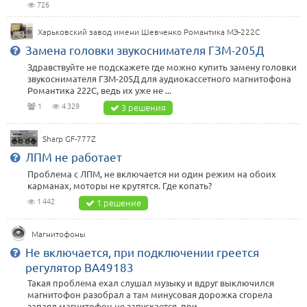
726
Харьковский завод имени Шевченко Романтика МЭ-222С
Замена головки звукоснимателя ГЗМ-205Д
Здравствуйте не подскажете где можно купить замену головки
звукоснимателя ГЗМ-205Д для аудиокассетного магнитофона
Романтика 222С, ведь их уже не ...
1
4 329
3 решения
Sharp GF-777Z
ЛПМ не работает
Проблема с ЛПМ, не включается ни один режим на обоих
карманах, моторы не крутятся. Где копать?
1 442
1 решение
Магнитофоны
Не включается, при подключении греется
регулятор BA49183
Такая проблема ехал слушал музыку и вдруг выключился
магнитофон разобрал а там минусовая дорожка сгорела
запаял магнитофон не запускается, при ...