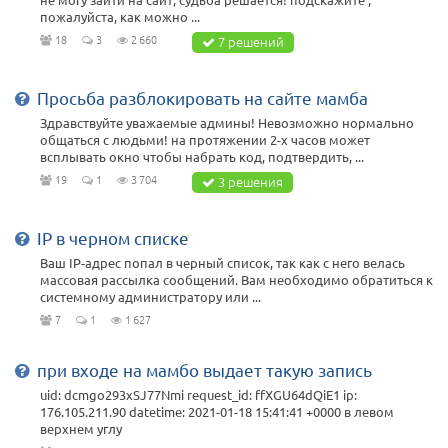
пожалуйста, как можно ...
18
3
2 660
7 решений
Просьба разблокировать на сайте мамба
Здравствуйте уважаемые админы! Невозможно нормально
общаться с людьми! на протяжении 2-х часов может
всплывать окно чтобы набрать код, подтвердить, ...
19
1
3 704
3 решения
IP в черном списке
Ваш IP-адрес попал в черный список, так как с него велась
массовая рассылка сообщений. Вам необходимо обратиться к
системному администратору или ...
7
1
1 627
при входе на мамбо выдает такую запись
uid: dcmgo293xSJ77Nmi request_id: ffXGU64dQiE1 ip:
176.105.211.90 datetime: 2021-01-18 15:41:41 +0000 в левом
верхнем углу