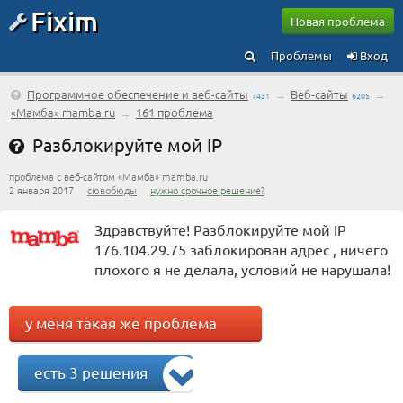
Fixim
Новая проблема
Проблемы
Вход
Программное обеспечение и веб-сайты
→
Веб-сайты
→
7431
6205
«Мамба» mamba.ru
→
161 проблема
Разблокируйте мой IP
проблема с веб-сайтом «Мамба» mamba.ru
2 января 2017
сювобюды
нужно срочное решение?
Здравствуйте! Разблокируйте мой IP
176.104.29.75 заблокирован адрес , ничего
плохого я не делала, условий не нарушала!
у меня такая же проблема
есть 3 решения