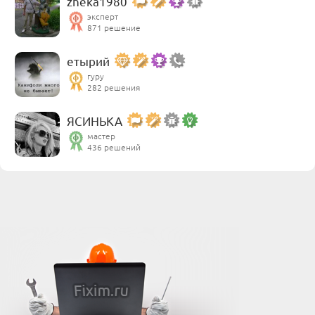
zheka1980
эксперт
871 решение
етырий
гуру
282 решения
ЯСИНЬКА
мастер
436 решений