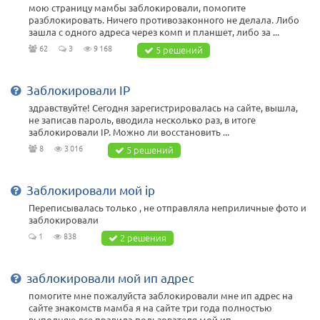
мою страницу мамбы заблокировали, помогите
разблокировать. Ничего противозаконного не делала. Либо
зашла с одного адреса через комп и планшет, либо за ...
62
3
9 168
5 решений
Заблокировали IP
здравствуйте! Сегодня зарегистрировалась на сайте, вышла,
не записав пароль, вводила несколько раз, в итоге
заблокировали IP. Можно ли восстановить ...
8
3 016
5 решений
Заблокировали мой ip
Переписывалась только , не отправляла неприличные фото и
заблокировали
1
838
2 решения
заблокировали мой ип адрес
помогите мне пожалуйста заблокировали мне ип адрес на
сайте знакомств мамба я на сайте три года полностью
выполняю все правила пользователя мой ип ...