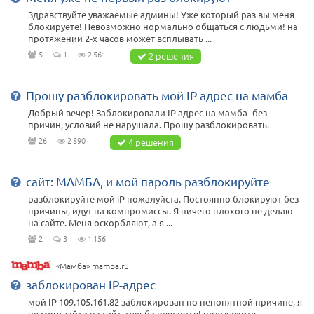
Здравствуйте уважаемые админы! Уже который раз вы меня
блокируете! Невозможно нормально общаться с людьми! на
протяжении 2-х часов может всплывать ...
5
1
2 561
2 решения
Прошу разблокировать мой IP адрес на мамба
Добрый вечер! Заблокировали IP адрес на мамба- без
причин, условий не нарушала. Прошу разблокировать.
26
2 890
4 решения
сайт: МАМБА, и мой пароль разблокируйте
разблокируйте мой iP пожалуйста. Постоянно блокируют без
причины, идут на компромиссы. Я ничего плохого не делаю
на сайте. Меня оскорбляют, а я ...
2
3
1 156
«Мамба» mamba.ru
заблокирован IP-адрес
мой IP 109.105.161.82 заблокирован по непонятной причине, я
не могу зайти на сайт, судьба решается! подскажите ,