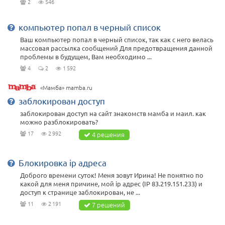
2
546
компьютер попал в черный список
Ваш компьютер попал в черный список, так как с него велась
массовая рассылка сообщений Для предотвращения данной
проблемы в будущем, Вам необходимо ...
4
2
1 592
«Мамба» mamba.ru
заблокирован доступ
заблокирован доступ на сайт знакомств мамба и маил. как
можно разблокировать?
17
2 992
4 решения
Блокировка ip адреса
Доброго времени суток! Меня зовут Ирина! Не понятно по
какой для меня причине, мой ip адрес (IP 83.219.151.233) и
доступ к странице заблокирован, не ...
11
2 191
7 решений