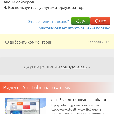
анонимайзеров.
4. Воспользуйтесь услугами браузера Тор.
Да
Нет
Это решение полезно?
1 участник считает, что это решение полезно
добавить комментарий
2 апреля 2017
другие решения
ожидаются
…
Видео с YouTube на эту тему
ваш IP заблокирован mamba.ru
http://hola.org/ - первая ссылка
http://www.stealthy.co/ Всё очень
просто,если есть какие то вопросы