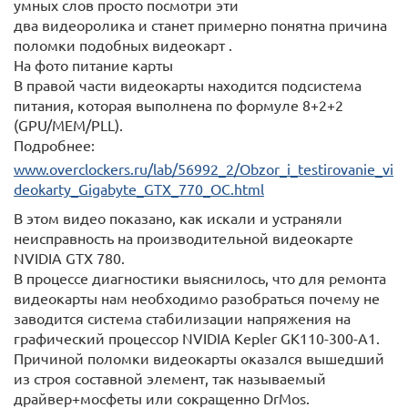
умных слов просто посмотри эти
два видеоролика и станет примерно понятна причина
поломки подобных видеокарт .
На фото питание карты
В правой части видеокарты находится подсистема
питания, которая выполнена по формуле 8+2+2
(GPU/MEM/PLL).
Подробнее:
www.overclockers.ru/lab/56992_2/Obzor_i_testirovanie_vi
deokarty_Gigabyte_GTX_770_OC.html
В этом видео показано, как искали и устраняли
неисправность на производительной видеокарте
NVIDIA GTX 780.
В процессе диагностики выяснилось, что для ремонта
видеокарты нам необходимо разобраться почему не
заводится система стабилизации напряжения на
графический процессор NVIDIA Kepler GK110-300-A1.
Причиной поломки видеокарты оказался вышедший
из строя составной элемент, так называемый
драйвер+мосфеты или сокращенно DrMos.