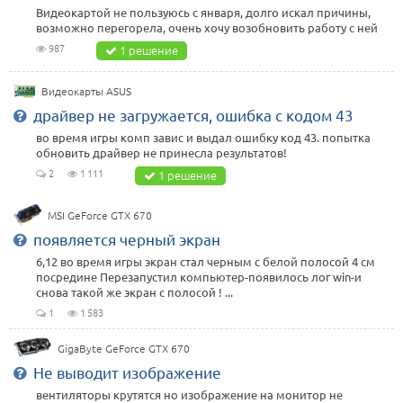
Видеокартой не пользуюсь с января, долго искал причины,
возможно перегорела, очень хочу возобновить работу с ней
987
1 решение
Видеокарты ASUS
драйвер не загружается, ошибка с кодом 43
во время игры комп завис и выдал ошибку код 43. попытка
обновить драйвер не принесла результатов!
2
1 111
1 решение
MSI GeForce GTX 670
появляется черный экран
6,12 во время игры экран стал черным с белой полосой 4 см
посредине Перезапустил компьютер-появилось лог win-и
снова такой же экран с полосой ! ...
1
1 583
GigaByte GeForce GTX 670
Не выводит изображение
вентиляторы крутятся но изображение на монитор не