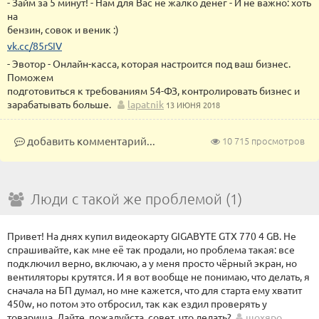
- Займ за 5 минут! - Нам для Вас не жалко денег - И не важно: хоть
на
бензин, совок и веник :)
vk.cc/85rSIV
- Эвотор - Онлайн-касса, которая настроится под ваш бизнес.
Поможем
подготовиться к требованиям 54-ФЗ, контролировать бизнес и
зарабатывать больше.
lapatnik
13 ИЮНЯ 2018
добавить комментарий...
10 715 просмотров
Люди с такой же проблемой (1)
Привет! На днях купил видеокарту GIGABYTE GTX 770 4 GB. Не
спрашивайте, как мне её так продали, но проблема такая: все
подключил верно, включаю, а у меня просто чёрный экран, но
вентиляторы крутятся. И я вот вообще не понимаю, что делать, я
сначала на БП думал, но мне кажется, что для старта ему хватит
450w, но потом это отбросил, так как ездил проверять у
товарища. Дайте, пожалуйста, совет, что делать?
щохяро