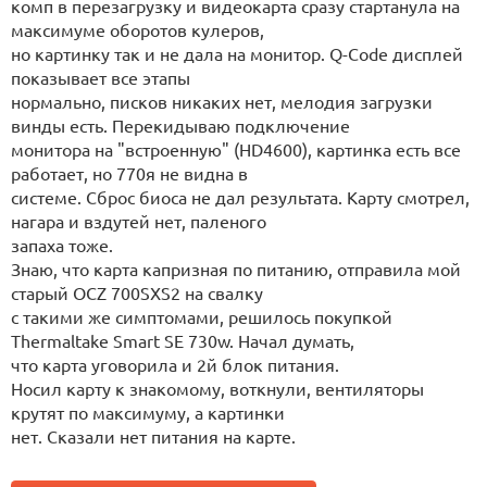
комп в перезагрузку и видеокарта сразу стартанула на
максимуме оборотов кулеров,
но картинку так и не дала на монитор. Q-Code дисплей
показывает все этапы
нормально, писков никаких нет, мелодия загрузки
винды есть. Перекидываю подключение
монитора на "встроенную" (HD4600), картинка есть все
работает, но 770я не видна в
системе. Сброс биоса не дал результата. Карту смотрел,
нагара и вздутей нет, паленого
запаха тоже.
Знаю, что карта капризная по питанию, отправила мой
старый OCZ 700SXS2 на свалку
с такими же симптомами, решилось покупкой
Thermaltake Smart SE 730w. Начал думать,
что карта уговорила и 2й блок питания.
Носил карту к знакомому, воткнули, вентиляторы
крутят по максимуму, а картинки
нет. Сказали нет питания на карте.