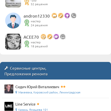
гуру
52 решения
andron12330
мастер
24 решения
ACEE70
мастер
18 решений
Сервисные центры,
Предложения ремонта
Сидич Юрий Виталиевич
Макеевка, Кировский район, Ленинградская
Line Service
Казань, Ямашева 101