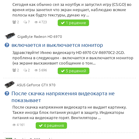
Сегодня как обычно сел за ноутбук и запустил игру (CS:GO) во
время игры заметил что экран мерцает, наблюдаю всякие
полосы как будто текстуры, думаю ну ...
2
7
4 723
1 решение
GigaByte Radeon HD 6970
включается и выключается монитор
Здравствуйте! Имею видеокарту HD 6970 GV-R6970C2-2GD.
проблема в следующем - включается и выключается монитор
(на экране выскакивает сообщение о том...
2
2
5 696
5 решений
ASUS GeForce GTX 970
После скачка напряжения видеокарта не
показывает
После скачка напряжения видеокарта не выдает картинку.
Также иногда блок питания уходит в защиту. Индикаторы
питания на видеокарте горят. Вентиляторы ...
4 161
4 решения