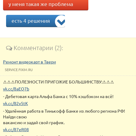
у меня такая же проблема
есть 4 решения
Комментарии (2):
Ремонт видеокарт в Твери
SERVICE.FIXIM.RU
⚠⚠⚠ПОЛЕЗНОСТИ ПРИГОЖИЕ БОЛЬШИНСТВУ:⚠⚠⚠
vk.cc/8aEQ7b
- Дебетовая карта Альфа Банка с 10% кэшбэком на всё!
vk.cc/82v5tK
- Удалённая работа в Тинькофф Банке из любого региона РФ!
Найди свою
вакансию и задай свой график.
vk.cc/87eR08