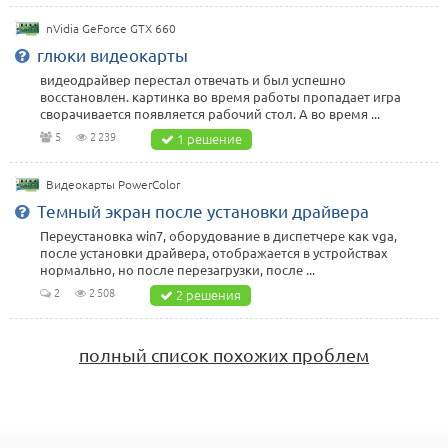
nVidia GeForce GTX 660
глюки видеокарты
видеодрайвер перестал отвечать и был успешно
восстановлен. картинка во время работы пропадает игра
сворачивается появляется рабочий стол. А во время ...
5
2 239
1 решение
Видеокарты PowerColor
Темный экран после установки драйвера
Переустановка win7, оборудование в диспетчере как vga,
после установки драйвера, отображается в устройствах
нормально, но после перезагрузки, после ...
2
2 508
2 решения
полный список похожих проблем