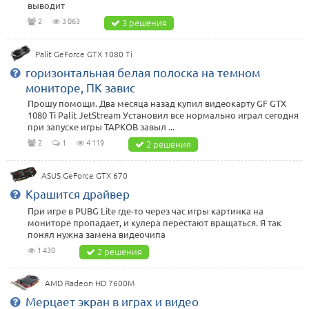
выводит
2
3 063
3 решения
Palit GeForce GTX 1080 Ti
горизонтальная белая полоска на темном
мониторе, ПК завис
Прошу помощи. Два месяца назад купил видеокарту GF GTX
1080 Ti Palit JetStream Установил все нормально играл сегодня
при запуске игры ТАРКОВ завыл ...
2
1
4 119
2 решения
ASUS GeForce GTX 670
Крашится драйвер
При игре в PUBG Lite где-то через час игры картинка на
мониторе пропадает, и кулера перестают вращаться. Я так
понял нужна замена видеочипа
1 430
2 решения
AMD Radeon HD 7600M
Мерцает экран в играх и видео