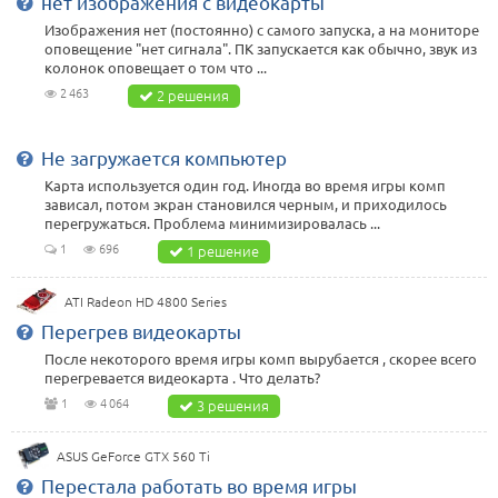
нет изображения с видеокарты
Изображения нет (постоянно) с самого запуска, а на мониторе
оповещение "нет сигнала". ПК запускается как обычно, звук из
колонок оповещает о том что ...
2 463
2 решения
Не загружается компьютер
Карта используется один год. Иногда во время игры комп
зависал, потом экран становился черным, и приходилось
перегружаться. Проблема минимизировалась ...
1
696
1 решение
ATI Radeon HD 4800 Series
Перегрев видеокарты
После некоторого время игры комп вырубается , скорее всего
перегревается видеокарта . Что делать?
1
4 064
3 решения
ASUS GeForce GTX 560 Ti
Перестала работать во время игры