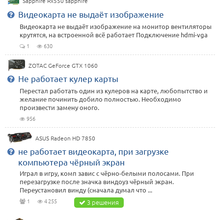
Sapphire Rx550 sapphire
Видеокарта не выдаёт изображение
Видеокарта не выдаёт изображение на монитор вентиляторы
крутятся, на встроенной всё работает Подключение hdmi-vga
1
630
ZOTAC GeForce GTX 1060
Не работает кулер карты
Перестал работать один из кулеров на карте, любопытство и
желание починить добило полностью. Необходимо
произвести замену оного.
956
ASUS Radeon HD 7850
не работает видеокарта, при загрузке
компьютера чёрный экран
Играл в игру, комп завис с чёрно-белыми полосами. При
перезагрузке после значка виндоуз чёрный экран.
Переустановил винду (сначала думал что ...
1
4 255
3 решения