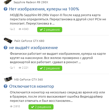
Sapphire Radeon R9 290X
Нет изображения, кулеры на 100%
МОДЕЛЬ Sapphire R9 290x Vapor-X После хард ресета карта
перестала определяться. Переустановка в другой слот PCIe не
помогает. Переустановка в ...
2
4 043
2 решения
Palit GeForce GTX 680
не выдаёт изображение
Физически работает не выдает изображение, кулера на карте
крутят на максимуме. Все железо проверено с другой
видеокартой все работает. сдавал в ремонт ...
1
2 221
2 решения
MSI GeForce GTX 560
Отключается монитор
Отключается монитор на несколько секунд во время игр или
в браузере, после этого выскакивает ошибка Видеодрайвер
перестал отвечать и был восстановлен...
2 810
2 решения