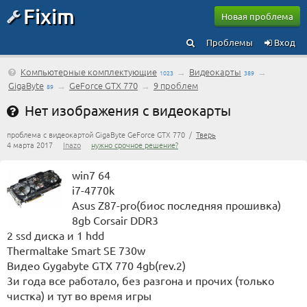
Fixim
Новая проблема
Проблемы
Вход
Компьютерные комплектующие
→
Видеокарты
→
1023
389
GigaByte
→
GeForce GTX 770
→
9 проблем
89
Нет изображения с видеокарты
проблема с видеокартой GigaByte GeForce GTX 770 /
Тверь
4 марта 2017
Inazo
нужно срочное решение?
win7 64
i7-4770k
Asus Z87-pro(биос последняя прошивка)
8gb Corsair DDR3
2 ssd диска и 1 hdd
Thermaltake Smart SE 730w
Видео Gygabyte GTX 770 4gb(rev.2)
3и года все работало, без разгона и прочих (только
чистка) и тут во время игры