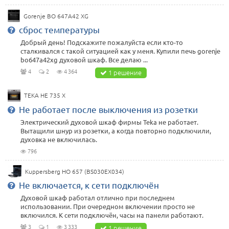
Gorenje BO 647A42 XG
сброс температуры
Добрый день! Подскажите пожалуйста если кто-то
сталкивался с такой ситуацией как у меня. Купили печь gorenje
bo647a42xg духовой шкаф. Все делаю ...
4
2
4 364
1 решение
TEKA HE 735 X
Не работает после выключения из розетки
Электрический духовой шкаф фирмы Teka не работает.
Вытащили шнур из розетки, а когда повторно подключили,
духовка не включилась.
796
Kuppersberg HO 657 (BS030EX034)
Не включается, к сети подключён
Духовой шкаф работал отлично при последнем
использовании. При очередном включении просто не
включился. К сети подключён, часы на панели работают.
3
1
3 333
1 решение