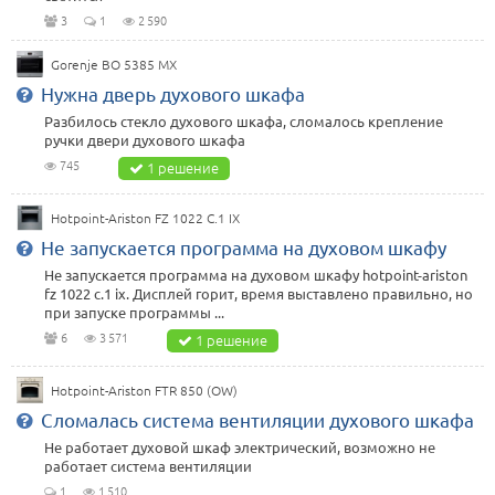
3
1
2 590
Gorenje BO 5385 MX
Нужна дверь духового шкафа
Разбилось стекло духового шкафа, сломалось крепление
ручки двери духового шкафа
745
1 решение
Hotpoint-Ariston FZ 1022 C.1 IX
Не запускается программа на духовом шкафу
Не запускается программа на духовом шкафу hotpoint-ariston
fz 1022 c.1 ix. Дисплей горит, время выставлено правильно, но
при запуске программы ...
6
3 571
1 решение
Hotpoint-Ariston FTR 850 (OW)
Сломалась система вентиляции духового шкафа
Не работает духовой шкаф электрический, возможно не
работает система вентиляции
1
1 510