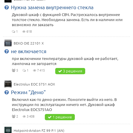
Нужна замена внутреннего стекла
Духовой шкаф с функцией СВЧ. Растрескалось внутреннее
толстое стекло. Необходима замена. Есть ли в наличии или
возможно ли заказать
1
618
BEKO OIE 22101 X
не включается
при включении температуры духовой шкаф не работает,
лампочка не загорается
5
1
7 415
3 решения
Electrolux EOC 5751 AOX
Режим "Демо"
Включил как-то демо-режим. Помогите выйти из него. В
инструкции по эксплуатации ничего нет. Духовой шкаф
Electrolux EOC5751AO
2
3 408
1 решение
Hotpoint-Ariston FZ 99 P.1 (AN)