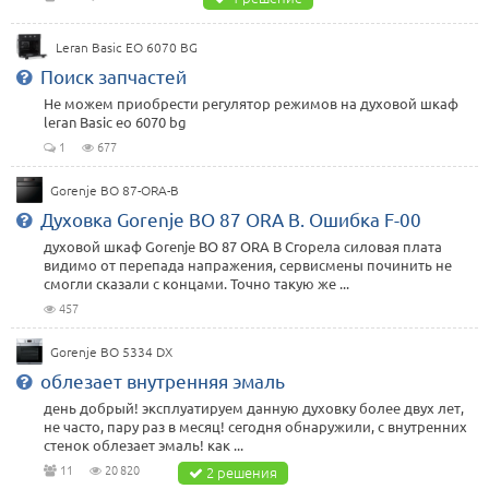
Leran Basic EO 6070 BG
Поиск запчастей
Не можем приобрести регулятор режимов на духовой шкаф
leran Basic eo 6070 bg
1
677
Gorenje BO 87-ORA-B
Духовка Gorenje BO 87 ORA B. Ошибка F-00
духовой шкаф Gorenje BO 87 ORA B Сгорела силовая плата
видимо от перепада напражения, сервисмены починить не
смогли сказали с концами. Точно такую же ...
457
Gorenje BO 5334 DX
облезает внутренняя эмаль
день добрый! эксплуатируем данную духовку более двух лет,
не часто, пару раз в месяц! сегодня обнаружили, с внутренних
стенок облезает эмаль! как ...
11
20 820
2 решения