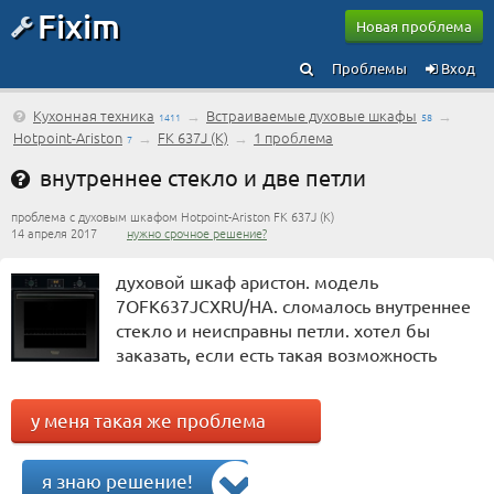
Fixim
Новая проблема
Проблемы
Вход
Кухонная техника
→
Встраиваемые духовые шкафы
→
1411
58
Hotpoint-Ariston
→
FK 637J (K)
→
1 проблема
7
внутреннее стекло и две петли
проблема с духовым шкафом Hotpoint-Ariston FK 637J (K)
14 апреля 2017
нужно срочное решение?
духовой шкаф аристон. модель
7OFK637JCXRU/HA. сломалось внутреннее
стекло и неисправны петли. хотел бы
заказать, если есть такая возможность
у меня такая же проблема
я знаю решение!