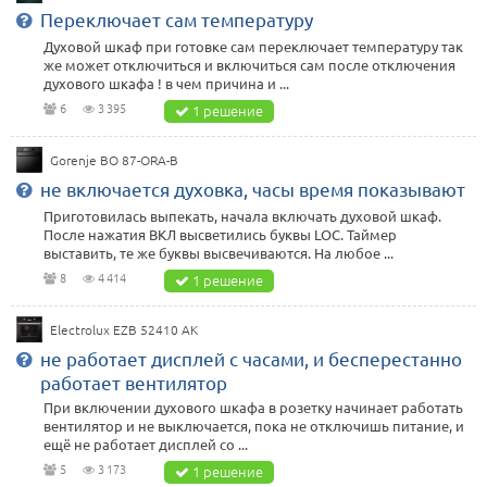
Переключает сам температуру
Духовой шкаф при готовке сам переключает температуру так
же может отключиться и включиться сам после отключения
духового шкафа ! в чем причина и ...
6
3 395
1 решение
Gorenje BO 87-ORA-B
не включается духовка, часы время показывают
Приготовилась выпекать, начала включать духовой шкаф.
После нажатия ВКЛ высветились буквы LOC. Таймер
выставить, те же буквы высвечиваются. На любое ...
8
4 414
1 решение
Electrolux EZB 52410 AK
не работает дисплей с часами, и бесперестанно
работает вентилятор
При включении духового шкафа в розетку начинает работать
вентилятор и не выключается, пока не отключишь питание, и
ещё не работает дисплей со ...
5
3 173
1 решение