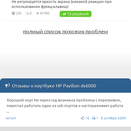
Не регулируется яркость экрана (никакой реакции при
использовании функц.клавиш)
250
6
83 060
13 решений
полный список похожих проблем
Отзывы о ноутбуке HP Pavilion dv6000
Хороший ноут Но через год возникла проблема с перегревом,
перестал работать один из usb-портов и настораживает работа
...
venom
16
1 8 октября 2009