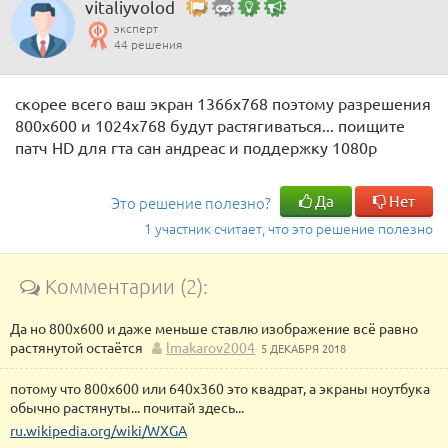
vitaliyvolod
эксперт
44 решения
скорее всего ваш экран 1366х768 поэтому разрешения
800х600 и 1024х768 будут растягиваться... поищите
патч HD для гта сан андреас и поддержку 1080р
Да
Нет
Это решение полезно?
1 участник считает, что это решение полезно
Комментарии (2):
Да но 800х600 и даже меньше ставлю изображение всё равно
растянутой остаётся
lmakarov2004
5 ДЕКАБРЯ 2018
потому что 800х600 или 640х360 это квадрат, а экраны ноутбука
обычно растянуты... почитай здесь...
ru.wikipedia.org/wiki/WXGA