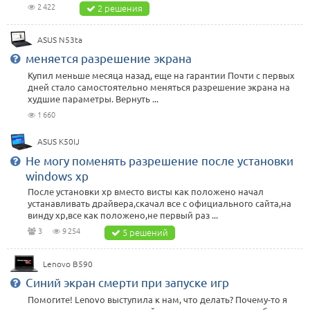
2 422
2 решения
ASUS N53ta
меняется разрешение экрана
Купил меньше месяца назад, еще на гарантии Почти с первых
дней стало самостоятельно меняться разрешение экрана на
худшие параметры. Вернуть ...
1 660
ASUS K50IJ
Не могу поменять разрешение после установки
windows xp
После установки хр вместо висты как положено начал
устанавливать драйвера,скачал все с официального сайта,на
винду хр,все как положено,не первый раз ...
3
9 254
5 решений
Lenovo B590
Синий экран смерти при запуске игр
Помогите! Lenovo выступила к нам, что делать? Почему-то я