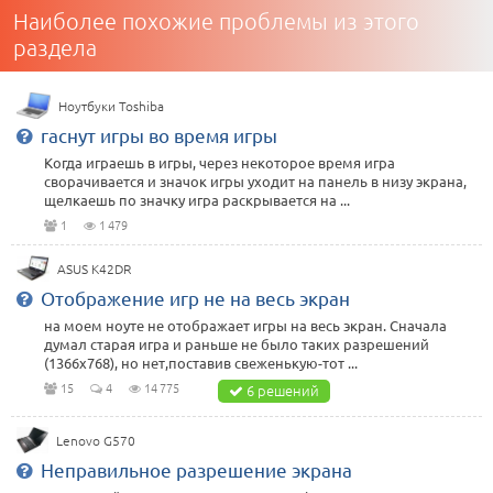
Наиболее похожие проблемы из этого
раздела
Ноутбуки Toshiba
гаснут игры во время игры
Когда играешь в игры, через некоторое время игра
сворачивается и значок игры уходит на панель в низу экрана,
щелкаешь по значку игра раскрывается на ...
1
1 479
ASUS K42DR
Отображение игр не на весь экран
на моем ноуте не отображает игры на весь экран. Сначала
думал старая игра и раньше не было таких разрешений
(1366х768), но нет,поставив свеженькую-тот ...
15
4
14 775
6 решений
Lenovo G570
Неправильное разрешение экрана