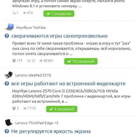
запускаю игру, а потом синий экран смерти, пытался убить
Windows 8.1 и установить семерку. ...
1
974
1 решение
Ноутбуки Toshiba
сворачиваются игры самопроизвольно
Привет всем !У меня такая проблема - играю в игру и тут "раз"
она сама по себе сворачивается, открываешь- всё нормально,
потом опять сворачивается и ...
175
12
60 661
16 решений
Lenovo IdeaPad Z570
все игры работают на встроенной видеокарте
Ноутбук Lenovo Z570 Core i3 2350/4Gb/500Gb/1Gb NVidia
630m/HDMI/Wifi/Cam/Win 7 проблема с видеокартой, все игры
работают на встроенной, в ...
2
7 710
5 решений
Lenovo ThinkPad Edge 15
Не регулируется яркость экрана