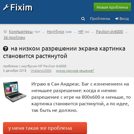
Fixim
Новая проблема
Проблемы
Вход
Компьютеры
→
Ноутбуки
→
HP
→
Pavilion dv6000
→
7337
3288
350
36 проблем
на низком разрешении экрана картинка
становится растянутой
проблема с ноутбуком HP Pavilion dv6000
5 декабря 2018
lmakarov2004
нужно срочное решение?
Играю в Сан Андреас. Баг с изменением на
меньшее разрешение: когда я меняю
разрешение с игре на 800х600 и меньше, то
картинка становится растянутой, а по идее,
так быть не должно.
у меня такая же проблема