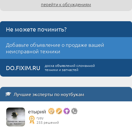
перейти к обсуждениям
Не можете починить?
Добавьте объявление о продаже вашей
неисправной техники
доска объявлений сломанной
DO.FIXIM.RU
техники и запчастей
Лучшие эксперты по ноутбукам
етырий
гуру
255 решений