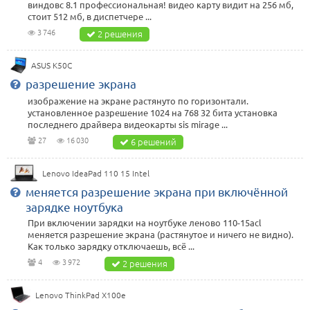
виндовс 8.1 профессиональная! видео карту видит на 256 мб,
стоит 512 мб, в диспетчере ...
3 746
2 решения
ASUS K50C
разрешение экрана
изображение на экране растянуто по горизонтали.
установленное разрешение 1024 на 768 32 бита установка
последнего драйвера видеокарты sis mirage ...
27
16 030
6 решений
Lenovo IdeaPad 110 15 Intel
меняется разрешение экрана при включённой
зарядке ноутбука
При включении зарядки на ноутбуке леново 110-15acl
меняется разрешение экрана (растянутое и ничего не видно).
Как только зарядку отключаешь, всё ...
4
3 972
2 решения
Lenovo ThinkPad X100e