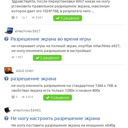
Здравствуйте, после переустановки Win7 никак не могу
установить правильное разрешение экрана, максимум
которое дает это 1024*768, в результате чего ...
8
1
8 661
3 решения
eMachines E627
Разрешение экрана во время игры
не открывает игры на полный экран, ноутбук emachines e627,
не могу поменять разрешение в настройках!
1 997
2 решения
ASUS X54H
разрешение экрана
не могу изменить разрешение на стандартное 1366 x 768. в
свойствах экрана есть только 1280x и низкое 800x
4
6 916
4 решения
eMachines E640G
Не могу настроить разрешение экрана
Не могу поставить разрешение экрана на емашинес е640g