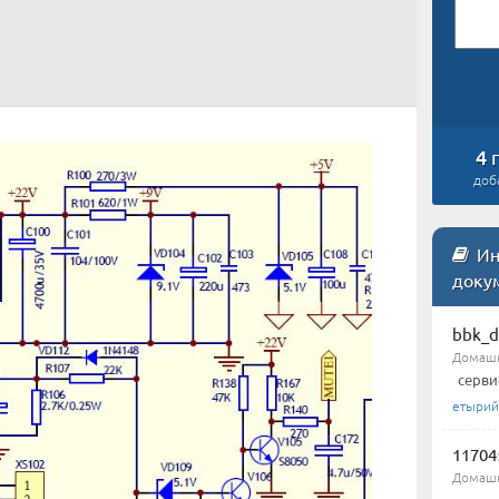
4
доб
Ин
доку
bbk_d
Домашн
серви
етырий
11704
Домашн