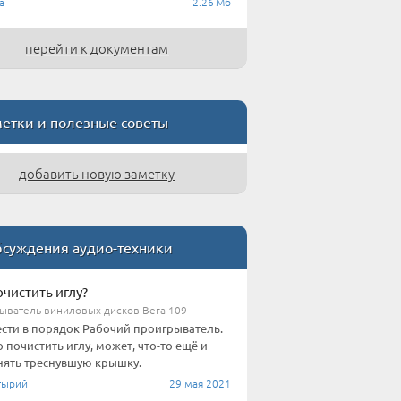
а
2.26 Мб
перейти к документам
етки и полезные советы
добавить новую заметку
суждения аудио-техники
очистить иглу?
ыватель виниловых дисков Вега 109
сти в порядок Рабочий проигрыватель.
 почистить иглу, может, что-то ещё и
ять треснувшую крышку.
тырий
29 мая 2021