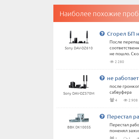
Наиболее похожие проб
Сгорел БП 
После перепад
соответственн
Sony DAV-DZ610
не пошло. Скол
2 280
не работае
после громко
сабвуфера
Sony DAV-DZ570M
4
2 908
Перестал ра
Перестал рабо
BBK DK1005S
поменял зажи
1
1