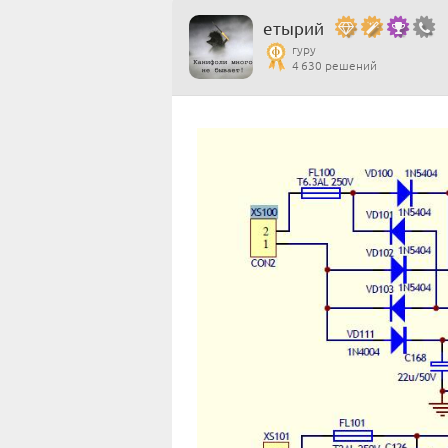
етырий
гуру
4 630 решений