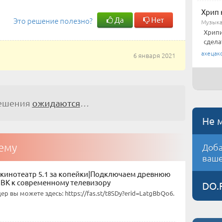
Хрип 
Да
Нет
Это решение полезно?
Музыка
Хрипи
сдела
ахецак
6 января 2021
решения
ожидаются
…
Не 
тему
Доба
ваше
кинотеатр 5.1 за копейки|Подключаем древнюю
BBK к современному телевизору
DO.
ер вы можете здесь: https://fas.st/t8SDy?erid=LatgBbQo6.