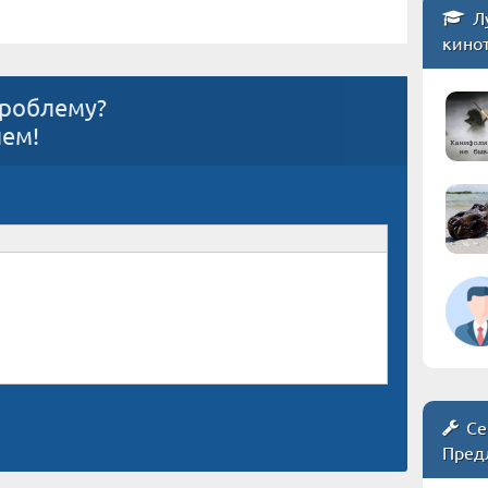
Л
кино
проблему?
ием!
Се
Пред