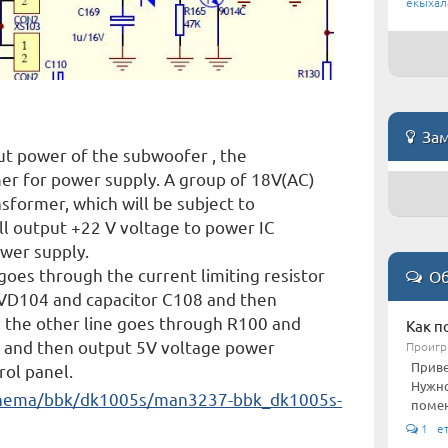
екыхал
Зам
put power of the subwoofer , the
er for power supply. A group of 18V(AC)
sformer, which will be subject to
will output +22 V voltage to power IC
wer supply.
goes through the current limiting resistor
Об
 VD104 and capacitor C108 and then
; the other line goes through R100 and
Как п
 and then output 5V voltage power
Проигр
Приве
rol panel.
Нужно
cinema/bbk/dk1005s/man3237-bbk_dk1005s-
помен
1 е