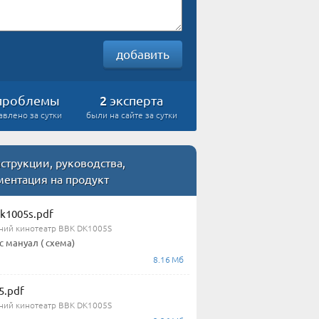
добавить
2
проблемы
эксперта
авлено за сутки
были на сайте за сутки
струкции, руководства,
ментация на продукт
k1005s.pdf
ий кинотеатр BBK DK1005S
с мануал ( схема)
8.16 Мб
5.pdf
ий кинотеатр BBK DK1005S