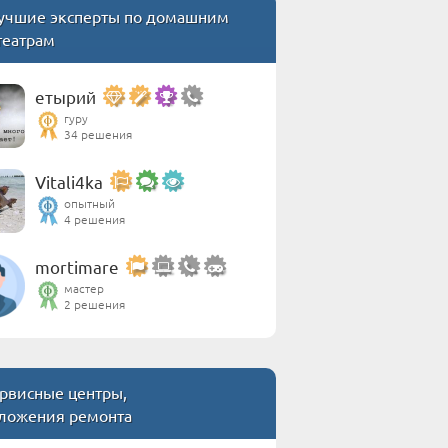
учшие эксперты по домашним
театрам
етырий
гуру
34 решения
Vitali4ka
опытный
4 решения
mortimare
мастер
2 решения
рвисные центры,
ложения ремонта