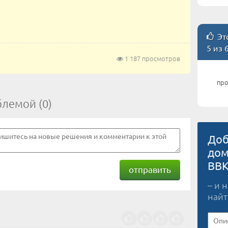
Это
5 из 
1 187 просмотров
про
блемой (0)
Доб
дом
BBK
отправить
– и 
найт