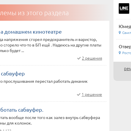
лемы из этого раздела
Юмеди
на домашнем кинотеатре
Санкт
а напряжения сгорел предохранитель и варистор,
о сгорело что-то в БП ещё . Надеюсь на другие платы
Отвер
ько будет ...
Росто
2 решения
рем
т сабвуфер
го прослушивания перестал работать динамик
1 решение
ботать сабвуфер.
тать вообще после того как залез внутрь сабвуфера
мы для колонок.
1 122