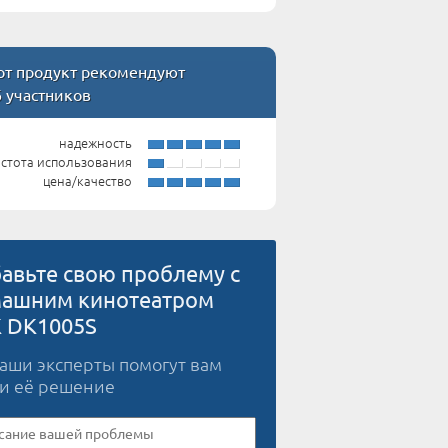
т продукт рекомендуют
6 участников
надежность
стота использования
цена/качество
авьте свою проблему с
ашним кинотеатром
 DK1005S
наши эксперты помогут вам
и её решение