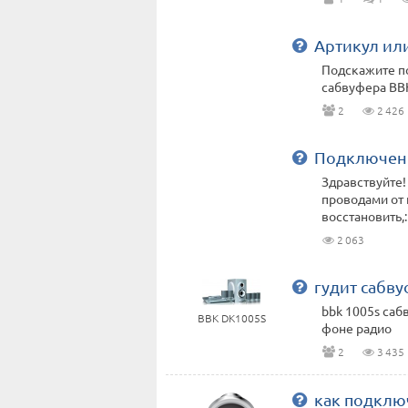
Артикул ил
Подскажите п
сабвуфера BB
2
2 426
Подключени
Здравствуйте!
проводами от 
восстановить,:(
2 063
гудит сабв
bbk 1005s сабв
BBK DK1005S
фоне радио
2
3 435
как подклю