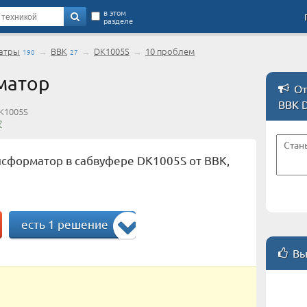
в этом
разделе
атры
→
BBK
→
DK1005S
→
10 проблем
190
27
матор
От
BBK 
K1005S
?
нсформатор в сабвуфере DK1005S от BBK,
есть 1 решение
Вы