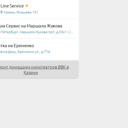
Line Service
Казань, Ямашева 101
а Сервис на Маршала Жукова
-Петербург, Маршала Жукова пр-т, д.35к1 ( (...
тка на Еременко
в-на-Дону, Еременко ул., д.77А
онт домашних кинотеатров BBK в
Казани