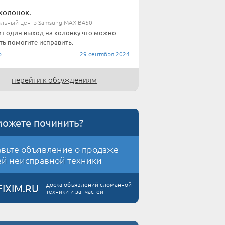
колонок.
льный центр Samsung MAX-B450
т один выход на колонку что можно
ть помогите исправить.
о
29 сентября 2024
перейти к обсуждениям
можете починить?
вьте объявление о продаже
й неисправной техники
доска объявлений сломанной
FIXIM.RU
техники и запчастей