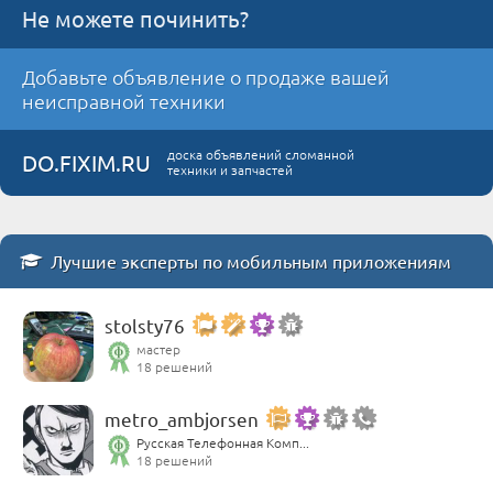
Не можете починить?
Добавьте объявление о продаже вашей
неисправной техники
доска объявлений сломанной
DO.FIXIM.RU
техники и запчастей
Лучшие эксперты по мобильным приложениям
stolsty76
мастер
18 решений
metro_ambjorsen
Русская Телефонная Комп...
18 решений