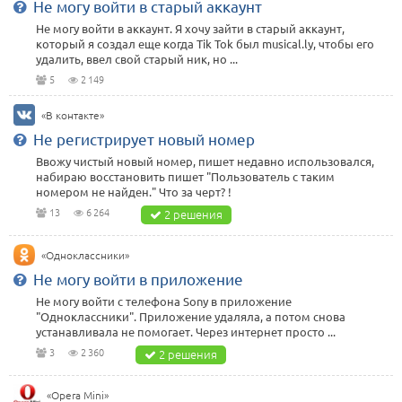
Не могу войти в старый аккаунт
Не могу войти в аккаунт. Я хочу зайти в старый аккаунт,
который я создал еще когда Tik Tok был musical.ly, чтобы его
удалить, ввел свой старый ник, но ...
5
2 149
«В контакте»
Не регистрирует новый номер
Ввожу чистый новый номер, пишет недавно использовался,
набираю восстановить пишет "Пользователь с таким
номером не найден." Что за черт? !
13
6 264
2 решения
«Одноклассники»
Не могу войти в приложение
Не могу войти с телефона Sony в приложение
"Одноклассники". Приложение удаляла, а потом снова
устанавливала не помогает. Через интернет просто ...
3
2 360
2 решения
«Opera Mini»