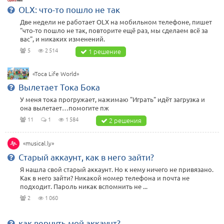
OLX: что-то пошло не так
Две недели не работает OLX на мобильном телефоне, пишет
"что-то пошло не так, повторите ещё раз, мы сделаем всё за
вас", и никаких изменений.
5
2 514
1 решение
«Toca Life World»
Вылетает Тока Бока
У меня тока прогружает, нажимаю "Играть" идёт загрузка и
она вылетает…помогите пж
11
1
1 584
2 решения
«musical.ly»
Старый аккаунт, как в него зайти?
Я нашла свой старый аккаунт. Но к нему ничего не привязано.
Как в него зайти? Никакой номер телефона и почта не
подходит. Пароль никак вспомнить не ...
2
1 060
как вернуть мой аккаунт?