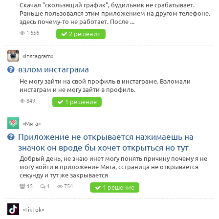
Скачал "скользящий график", будильник не срабатывает.
Раньше пользовался этим приложением на другом телефоне.
здесь почему-то не работает. После ...
1 656
2 решения
«Instagram»
взлом инстаграма
Не могу зайти на свой профиль в инстаграме. Взломали
инстаграм и не могу зайти в профиль.
849
1 решение
«Мята»
Приложение не открывается нажимаешь на
значок он вроде бы хочет открыться но тут
Добрый день, не знаю инет могу понять причину почему я не
могу войти в приложение Мята, сстраница не открывается
секунду и тут же закрывается
15
1
754
1 решение
«TikTok»