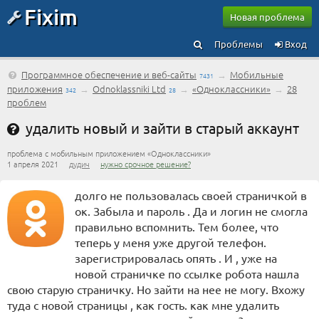
Fixim
Новая проблема
Проблемы
Вход
Программное обеспечение и веб-сайты
→
Мобильные
7431
приложения
→
Odnoklassniki Ltd
→
«Одноклассники»
→
28
342
28
проблем
удалить новый и зайти в старый аккаунт
проблема с мобильным приложением «Одноклассники»
1 апреля 2021
дудич
нужно срочное решение?
долго не пользовалась своей страничкой в
ок. Забыла и пароль . Да и логин не смогла
правильно вспомнить. Тем более, что
теперь у меня уже другой телефон.
зарегистрировалась опять . И , уже на
новой страничке по ссылке робота нашла
свою старую страничку. Но зайти на нее не могу. Вхожу
туда с новой страницы , как гость. как мне удалить