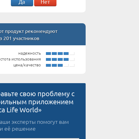
Да
Нет
т продукт рекомендуют
з 201 участников
надежность
стота использования
цена/качество
авьте свою проблему с
ильным приложением
ca Life World»
наши эксперты помогут вам
и её решение