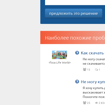
предложить это решение
Наиболее похожие проб
Как скачать
Не могу скачат
«Toca Life World»
не скачиваетс
15
1
Не могу куп
Я хочу купить
выскакивает э
Помогите пож
25
2 65