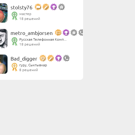
stolsty76
мастер
18 решений
metro_ambjorsen
Русская Телефонная Комп...
18 решений
Bad_digger
гуру, Сыктывкар
8 решений