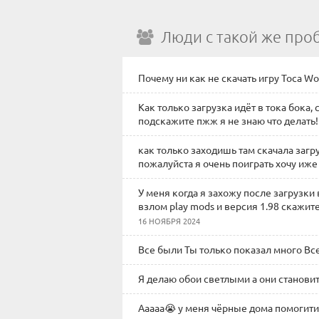
Люди с такой же про
Почему ни как не скачать игру Toca Wor
Как только загрузка идёт в тока бока,
подскажите пжж я не знаю что делать!
как только заходишь там скачала загр
пожалуйста я очень поиграть хочу иже
У меня когда я захожу после загрузки 
взлом play mods и версия 1.98 скажит
16 НОЯБРЯ 2024
Все были Ты только показал много Вс
Я делаю обои светлыми а они станов
Ааааа😭 у меня чёрные дома помогити