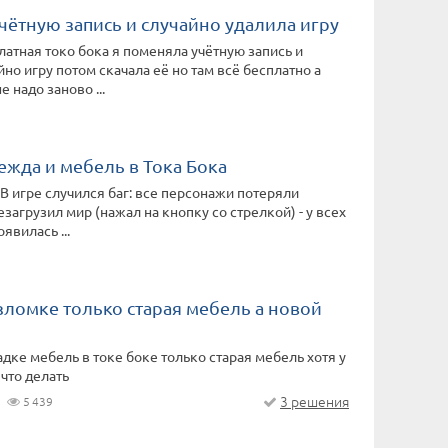
чётную запись и случайно удалила игру
латная токо бока я поменяла учётную запись и
йно игру потом скачала её но там всё бесплатно а
е надо заново ...
ежда и мебель в Тока Бока
 В игре случился баг: все персонажи потеряли
загрузил мир (нажал на кнопку со стрелкой) - у всех
явилась ...
зломке только старая мебель а новой
адке мебель в токе боке только старая мебель хотя у
что делать
3 решения
5 439