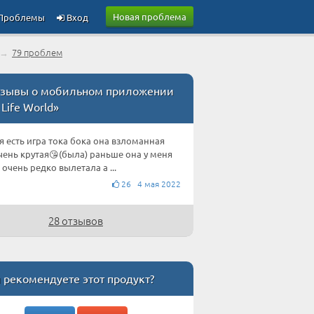
Новая проблема
Проблемы
Вход
→
79 проблем
зывы о мобильном приложении
 Life World»
я есть игра тока бока она взломанная
чень крутая😘(была) раньше она у меня
 очень редко вылетала а ...
26 4 мая 2022
28 отзывов
 рекомендуете этот продукт?