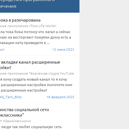
печения
бока я разочарована
ное приложение «Toca Life World»
ла тока бока потому что лагал а сейчас
аю на восторгают покупки дома есть а
лакации нету приведите к ...
гыт
12 июня 2022
о вкладке канал расширенные
ойки?
ное приложение Творческая студия YouTube
 я хочу создать новый канал то я хочу
 расширенные настройки помогите мне
 расширенные настройки!
AS_Tank_Blitz
18 февраля 2025
инства социальной сети
классники"
йт «Одноклассники»
о люди так любят социальную сеть