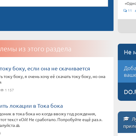
«Одно
11 а
лемы из этого раздела
Не 
Доба
 току боку, если она не скачивается
ваше
ь току боку, я очень хочу её скачать току боку, но она
я
1 157
DO.
ить локации в Тока бока
 домик в тока бока но когда ввожу год рождения,
Л
тот текст «Ой! Не сработало. Попробуйте ещё раз.».
алуйста 🙏
прил
4