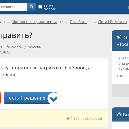
в этом
разделе
→
Мобильные приложения
→
Toca Boca
→
«Toca Life World»
431
342
82
править?
От
«Toca
 Life World» /
Москва
ение?
У мен
она о
боку, а там после загрузки всё чёрное, а
очень
версии
тыме
есть 1 решение
Вы
1 855 просмотров