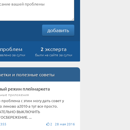
добавить
2
проблем
эксперта
авлено за сутки
были на сайте за сутки
етки и полезные советы
вый режим плеймаркета
ьные приложения
о проблема с этим могу дать совет у
о леново а2010-а тут все просто.
АТЕЛЬНО ВЫКЛЮЧИТЬ
ОСБЕРЕЖЕНИЕ. ...
k355
2 28 мая 2016