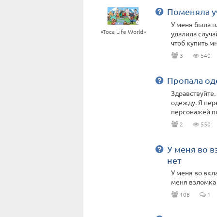
Поменяла у
У меня была п
«Toca Life World»
удалила случа
чтоб купить мн
3
540
Пропала од
Здравствуйте.
одежду. Я пере
персонажей по
2
550
У меня во в
нет
У меня во вкл
меня взломка 
108
1