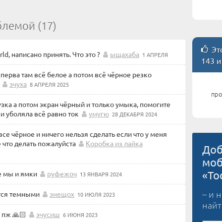
блемой (17)
Это
ld, написано принять. Что это ?
ыщахаба
1 АПРЕЛЯ
143 и
 сперва там всё белое а потом всё чёрное резко
эчуха
8 АПРЕЛЯ 2025
про
узка а потом экран чёрный и только умыка, помогите
 и уболяла всё равно ток
умугю
28 ДЕКАБРЯ 2024
все чёрное и ничего нельзя сделать если что у меня
е что делать пожалуйста
Коробка из лайка
Доб
моб
«To
е мы и ямки
руфежоч
13 ЯНВАРЯ 2024
– и 
ится темными
энещох
10 ИЮЛЯ 2023
найт
 пж 🙏🏻
эчусиш
6 ИЮНЯ 2023