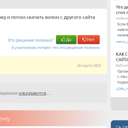
Что д
стоп-
у и потом скачать взлом с другого сайта
Мобиль
Если 
навсе
назыв
Да
Нет
Это решение полезно?
metro_
6 участников считают, что это решение полезно
КАК 
САЙТ
20 марта 2023
Веб-са
Орган
г. Мо
подъез
LORA_
решения
ожидаются
…
тему
Об