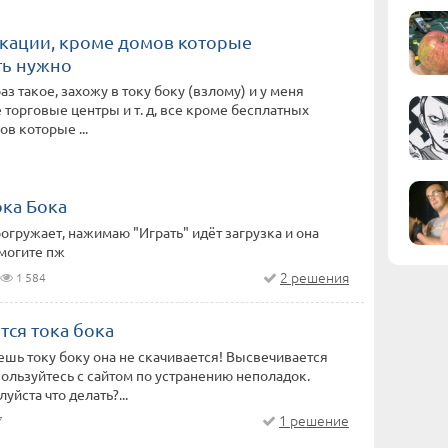
кации, кроме домов которые
ть нужно
аз такое, захожу в току боку (взлому) и у меня
 торговые центры и т. д, все кроме бесплатных
в которые ...
ока Бока
рогружает, нажимаю "Играть" идёт загрузка и она
могите пж
2 решения
1 584
тся тока бока
ешь току боку она не скачивается! Высвечивается
пользуйтесь с сайтом по устранению неполадок.
йста что делать?...
1 решение
7