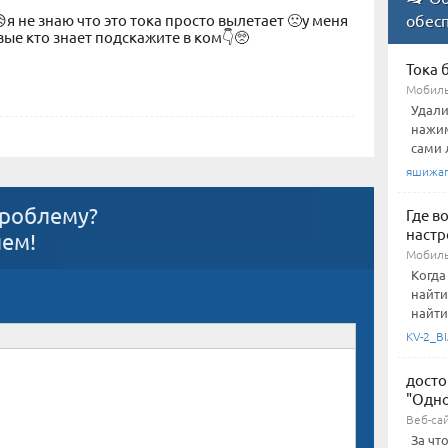
я не знаю что это тока просто вылетает 🙁у меня
обес
вые кто знает подскажите в ком👇🥺
Тока 
Мобиль
Удали
нажим
сами 
яшижа
проблему?
Где в
настр
ием!
Мобиль
Когда
найти
найти
KV-2_BI
досто
"Одно
Веб-са
За чт