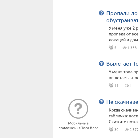
Пропали ло
обустраива
У меня уже 2 р
пропадают все
локаций и домо
5
1 338
Вылетает Т
У меня тока п
вылетает…по
11
1
Не скачивае
Когда скачива
табличка: вос
Скажите пожалу
Мобильные
приложения Toca Boca
30
2 57