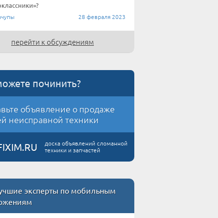
классники»?
чупы
28 февраля 2023
перейти к обсуждениям
можете починить?
вьте объявление о продаже
й неисправной техники
доска объявлений сломанной
FIXIM.RU
техники и запчастей
учшие эксперты по мобильным
ожениям