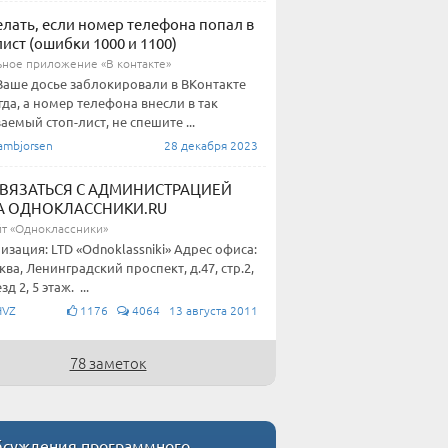
елать, если номер телефона попал в
лист (ошибки 1000 и 1100)
ное приложение «В контакте»
Ваше досье заблокировали в ВКонтакте
гда, а номер телефона внесли в так
аемый стоп-лист, не спешите ...
ambjorsen
28 декабря 2023
СВЯЗАТЬСЯ С АДМИНИСТРАЦИЕЙ
А ОДНОКЛАССНИКИ.RU
йт «Одноклассники»
изация: LTD «Odnoklassniki» Адрес офиса:
сква, Ленинградский проспект, д.47, стр.2,
д 2, 5 этаж. ...
HVZ
1176
4064 13 августа 2011
78 заметок
суждения программного