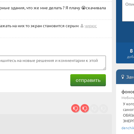
ёрные здания, что же мне делать ? Я плачу 😭скачивала
нажать на них то экран становится серым
чирюс
8
доб
Зам
отправить
фоно
Мобил
У ког
самог
ОБЯЗ
ЭНЕРГ
denchi