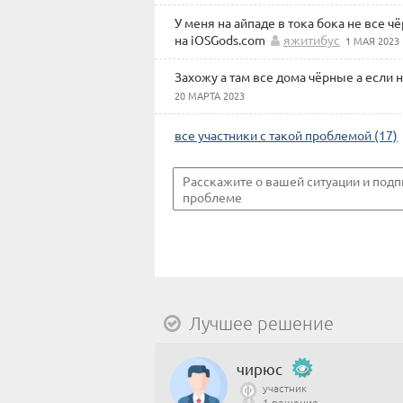
У меня на айпаде в тока бока не все ч
на iOSGods.com
яжитибус
1 МАЯ 2023
Захожу а там все дома чёрные а если 
20 МАРТА 2023
все участники с такой проблемой (17)
Лучшее решение
чирюс
участник
1 решение