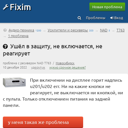
Fixim
Новая проблема
Проблемы
Вход
Аудио-техника
→
Усилители и ресиверы
→
NAD
→
T763
1200
203
5
→
1 проблема
Ушёл в защиту, не включается, не
реагирует
проблема с ресивером NAD T763 /
Новосибирск
10 декабря 2022
удюрутуж
нужно срочное решение?
При включении на дисплее горит надпись
u201/u202 err. Ни на какие кнопки не
реагирует, не выключается ни кнопкой, ни
с пульта. Только отключением питания на задней
панели.
у меня такая же проблема