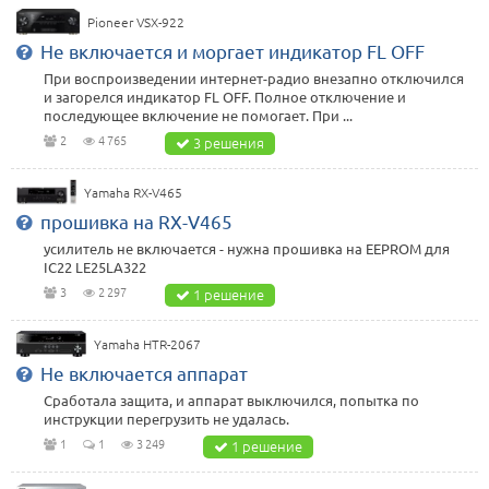
Pioneer VSX-922
Не включается и моргает индикатор FL OFF
При воспроизведении интернет-радио внезапно отключился
и загорелся индикатор FL OFF. Полное отключение и
последующее включение не помогает. При ...
2
4 765
3 решения
Yamaha RX-V465
прошивка на RX-V465
усилитель не включается - нужна прошивка на EEPROM для
IC22 LE25LA322
3
2 297
1 решение
Yamaha HTR-2067
Не включается аппарат
Сработала защита, и аппарат выключился, попытка по
инструкции перегрузить не удалась.
1
1
3 249
1 решение