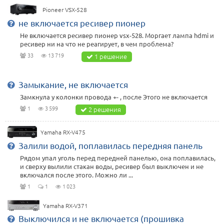
Pioneer VSX-528
не включается ресивер пионер
Не включается ресивер пионер vsx-528. Моргает лампа hdmi и
ресивер ни на что не реагирует, в чем проблема?
33
13 719
1 решение
Замыкание, не включается
Замкнула у колонки провода +- , после Этого не включается
1
3 599
2 решения
Yamaha RX-V475
Залили водой, поплавилась передняя панель
Рядом упал уголь перед передней панелью, она поплавилась,
и сверху вылили стакан воды, ресивер был выключен и не
включался после этого. Можно ли ...
1
1
1 023
Yamaha RX-V371
Выключился и не включается (прошивка