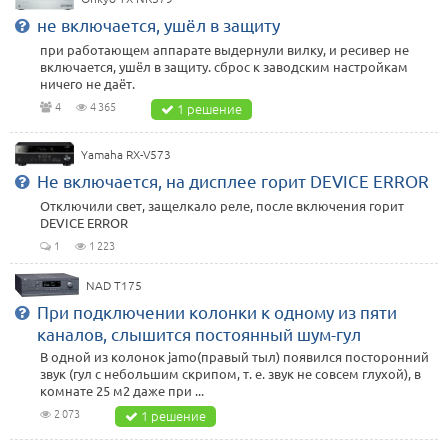
не включается, ушёл в защиту
при работающем аппарате выдернули вилку, и ресивер не
включается, ушёл в защиту. сброс к заводским настройкам
ничего не даёт.
4
4 365
1 решение
Yamaha RX-V573
Не включается, на дисплее горит DEVICE ERROR
Отключили свет, защелкало реле, после включения горит
DEVICE ERROR
1
1 223
NAD T175
При подключении колонки к одному из пяти
каналов, слышится постоянный шум-гул
В одной из колонок jamo(правый тыл) появился посторонний
звук (гул с небольшим скрипом, т. е. звук не совсем глухой), в
комнате 25 м2 даже при ...
2 073
1 решение