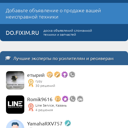
Добавьте объявление о продаже вашей
неисправной техники
доска объявлений сломанной
DO.FIXIM.RU
техники и запчастей
Лучшие эксперты по усилителям и ресиверам
етырий
гуру
30 решений
Romik9616
Line Service, Казань
4 решения
YamahaRXV757