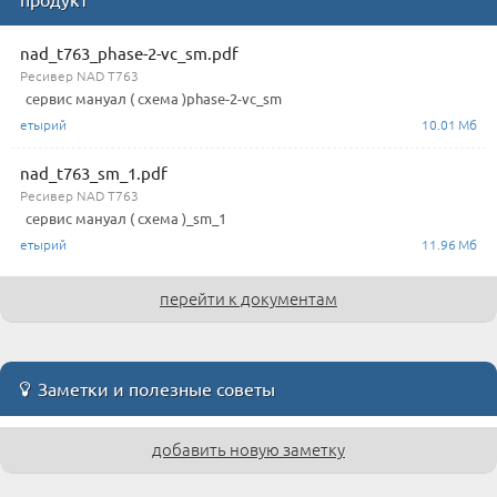
nad_t763_phase-2-vc_sm.pdf
Ресивер NAD T763
сервис мануал ( схема )phase-2-vc_sm
етырий
10.01 Мб
nad_t763_sm_1.pdf
Ресивер NAD T763
сервис мануал ( схема )_sm_1
етырий
11.96 Мб
перейти к документам
Заметки и полезные советы
добавить новую заметку