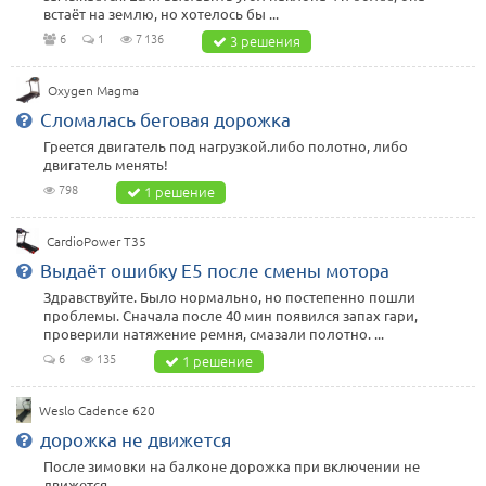
встаёт на землю, но хотелось бы ...
6
1
7 136
3 решения
Oxygen Magma
Сломалась беговая дорожка
Греется двигатель под нагрузкой.либо полотно, либо
двигатель менять!
798
1 решение
CardioPower T35
Выдаёт ошибку Е5 после смены мотора
Здравствуйте. Было нормально, но постепенно пошли
проблемы. Сначала после 40 мин появился запах гари,
проверили натяжение ремня, смазали полотно. ...
6
135
1 решение
Weslo Cadence 620
дорожка не движется
После зимовки на балконе дорожка при включении не
движется.