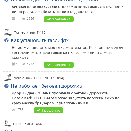
Беговая дорожка ФитЛюкс после использования в течение 3
лет перестала работать. Поломка двигателя.
1
2 756
4 решения
Torneo Magic T-410
Как установить газлифт?
Не могу установить газовый амортизатор. Расстояние между
креплениями, отверстиями меньше, чем длина самого
газлифта.
1
2 272
1 решение
NordicTrack T23.0 (NETL17814)
Не работает беговая дорожка
Добрый день. У меня проблема с беговой дорожкой
NordicTrack T23.0. Невозможно запустить дорожку. Хожу по
кругу между браузером, приложениями и ...
1 758
1 решение
Larsen Elatia 1850