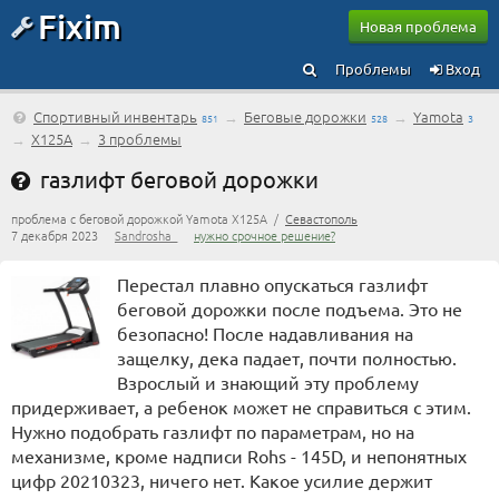
Fixim
Новая проблема
Проблемы
Вход
Спортивный инвентарь
→
Беговые дорожки
→
Yamota
851
528
3
→
X125A
→
3 проблемы
газлифт беговой дорожки
проблема с беговой дорожкой Yamota X125A /
Севастополь
7 декабря 2023
Sandrosha_
нужно срочное решение?
Перестал плавно опускаться газлифт
беговой дорожки после подъема. Это не
безопасно! После надавливания на
защелку, дека падает, почти полностью.
Взрослый и знающий эту проблему
придерживает, а ребенок может не справиться с этим.
Нужно подобрать газлифт по параметрам, но на
механизме, кроме надписи Rohs - 145D, и непонятных
цифр 20210323, ничего нет. Какое усилие держит