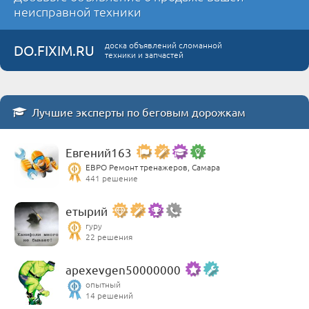
неисправной техники
доска объявлений сломанной
DO.FIXIM.RU
техники и запчастей
Лучшие эксперты по беговым дорожкам
Евгений163
ЕВРО Ремонт тренажеров, Самара
441 решение
етырий
гуру
22 решения
apexevgen50000000
опытный
14 решений