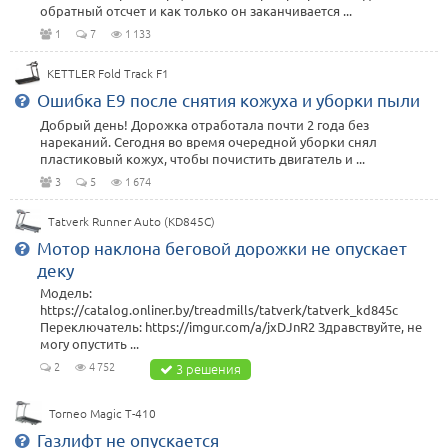
обратный отсчет и как только он заканчивается ...
1
7
1 133
KETTLER Fold Track F1
Ошибка E9 после снятия кожуха и уборки пыли
Добрый день! Дорожка отработала почти 2 года без
нареканий. Сегодня во время очередной уборки снял
пластиковый кожух, чтобы почистить двигатель и ...
3
5
1 674
Tatverk Runner Auto (KD845C)
Мотор наклона беговой дорожки не опускает
деку
Модель:
https://catalog.onliner.by/treadmills/tatverk/tatverk_kd845c
Переключатель: https://imgur.com/a/jxDJnR2 Здравствуйте, не
могу опустить ...
2
4 752
3 решения
Torneo Magic T-410
Газлифт не опускается