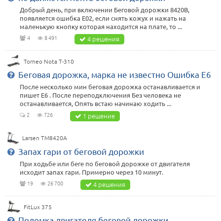
Добрый день, при включении Беговой дорожки 8420B,
появляется ошибка E02, если снять кожух и нажать на
маленькую кнопку которая находится на плате, то ...
4
8 491
4 решения
Torneo Nota T-310
Беговая дорожка, марка не известно Ошибка Е6
После несколько мин беговая дорожка останавливается и
пишет Е6 . После переподключения Без человека не
останавливается, Опять встаю начинаю ходить ...
2
726
1 решение
Larsen TM8420A
Запах гари от беговой дорожки
При ходьбе или беге по беговой дорожке от двигателя
исходит запах гари. Примерно через 10 минут.
19
26 700
4 решения
FitLux 375
Поломка двигателя беговой дорожки