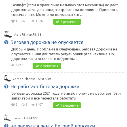
Газлифт (если я правильно называю этот механизм) не дает
дорожке лечь до конца, застревает на половине. Пришлось
совсем снять. Можно ли пользоваться ...
1
2
1 076
1 решение
AeroFit MaxFit 16
Беговая дорожка не опускается
Добрый день. Проблема в следующем. Беговая дорожка не
опускается. Снял двигатель регулировки угла наклона. Но
дорожка так и осталась в поднятом ...
1 227
2 решения
Carbon Fitness T510 Slim
Не работает беговая дорожка
Беговая дорожка 2021 года, не знаю почему не работает! Был
запах гари и всё перестала работать
2
2
1 407
1 решение
Larsen TM8420B
не движется лента беговой дорожки