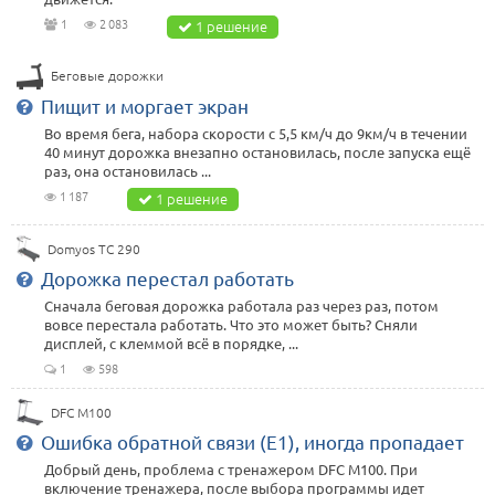
1
2 083
1 решение
Беговые дорожки
Пищит и моргает экран
Во время бега, набора скорости с 5,5 км/ч до 9км/ч в течении
40 минут дорожка внезапно остановилась, после запуска ещё
раз, она остановилась ...
1 187
1 решение
Domyos TC 290
Дорожка перестал работать
Сначала беговая дорожка работала раз через раз, потом
вовсе перестала работать. Что это может быть? Сняли
дисплей, с клеммой всё в порядке, ...
1
598
DFC M100
Ошибка обратной связи (Е1), иногда пропадает
Добрый день, проблема с тренажером DFC M100. При
включение тренажера, после выбора программы идет