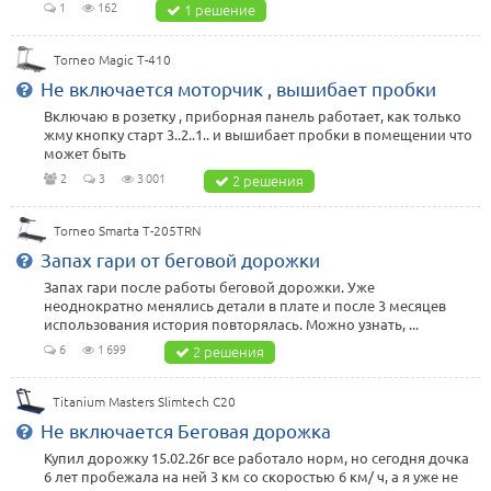
1
162
1 решение
Torneo Magic T-410
Не включается моторчик , вышибает пробки
Включаю в розетку , приборная панель работает, как только
жму кнопку старт 3..2..1.. и вышибает пробки в помещении что
может быть
2
3
3 001
2 решения
Torneo Smarta T-205TRN
Запах гари от беговой дорожки
Запах гари после работы беговой дорожки. Уже
неоднократно менялись детали в плате и после 3 месяцев
использования история повторялась. Можно узнать, ...
6
1 699
2 решения
Titanium Masters Slimtech C20
Не включается Беговая дорожка
Купил дорожку 15.02.26г все работало норм, но сегодня дочка
6 лет пробежала на ней 3 км со скоростью 6 км/ ч, а я уже не