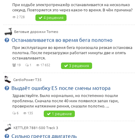
При ходьбе электротренажёр останавливается на несколько
секунд. Повторяется это через какое-то время. В чём причина?
2 728
4 решения
Беговые дорожки Torneo
Останавливается во время бега полотно
При эксплуатации во время бега произошла резкая остановка
полотна. После перезагрузки работает минуты две и опять
останавливается.
19
1
17 652
3 решения
CardioPower T35
Выдаёт ошибку Е5 после смены мотора
Здравствуйте. Было нормально, но постепенно пошли
проблемы. Сначала после 40 мин появился запах гари,
проверили натяжение ремня, смазали полотно. ...
6
135
1 решение
KETTLER 7881-500 Track 3
Сильно греется двигатель