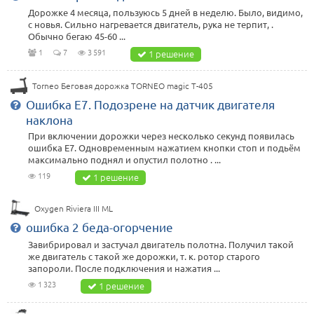
Дорожке 4 месяца, пользуюсь 5 дней в неделю. Было, видимо,
с новья. Сильно нагревается двигатель, рука не терпит, .
Обычно бегаю 45-60 ...
1
7
3 591
1 решение
Torneo Беговая дорожка TORNEO magic T-405
Ошибка Е7. Подозрене на датчик двигателя
наклона
При включении дорожки через несколько секунд появилась
ошибка Е7. Одновременным нажатием кнопки стоп и подьём
максимально поднял и опустил полотно . ...
119
1 решение
Oxygen Riviera III ML
ошибка 2 беда-огорчение
Завибрировал и застучал двигатель полотна. Получил такой
же двигатель с такой же дорожки, т. к. ротор старого
запороли. После подключения и нажатия ...
1 323
1 решение