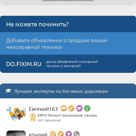
Не можете починить?
Добавьте объявление о продаже вашей
неисправной техники
доска объявлений сломанной
DO.FIXIM.RU
техники и запчастей
Лучшие эксперты по беговым дорожкам
Евгений163
ЕВРО Ремонт тренажеров, Самара
441 решение
етырий