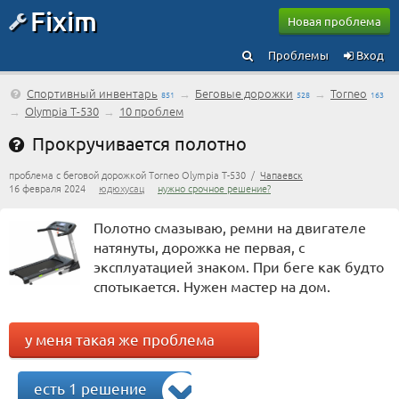
Fixim
Новая проблема
Проблемы
Вход
Спортивный инвентарь
→
Беговые дорожки
→
Torneo
851
528
163
→
Olympia T-530
→
10 проблем
Прокручивается полотно
проблема с беговой дорожкой Torneo Olympia T-530 /
Чапаевск
16 февраля 2024
юдюхусац
нужно срочное решение?
Полотно смазываю, ремни на двигателе
натянуты, дорожка не первая, с
эксплуатацией знаком. При беге как будто
спотыкается. Нужен мастер на дом.
у меня такая же проблема
есть 1 решение