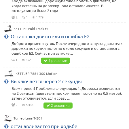
Коода включаешь дорожкубеговое полотно двигается, но
когда встаешь на дорожку - она останавливается. В
эксплуатации была 2 года
2
1
1 779
KETTLER Fold Track F1
Остановка двигателя и ошибка E2
Доброго времени суток. После очередного запуска двигатель
дорожки покрутил полотно около секунды и остановился с
ошибкой E2. Сейчас при запуске ...
1
552
1 решение
KETTLER 7881-300 Motion
Выключается через 2 секунды
Всем привет! Проблема следующая: 1. Дорожка включается
на 2 секунды (двигатель прокручивает полотно на 0,5 метра),
затем отключается. Если сразу ...
2
5 434
2 решения
Torneo Linia T-201
останавливается при ходьбе