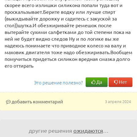
скорее всего излишки силикона попали туда вот и
проскальзывает.Берите водку или лучше спирт
(выкидывайте дорожку и садитесь с закуской за
стол))шутка.И обезжиривайте ремешок после
вытерайте сухими салфетками до той степени пока на
ней не будет видно следов Ну и по логике вы же
надеюсь понимаете что приводное колесо на валу и
маховик двигателя тоже надо обезжиривать.Вообщем
помучиться придеться силикон вредная смазка долго
его оттирать
Да
Нет
Это решение полезно?
добавить комментарий
3 апреля 2024
другие решения
ожидаются
…