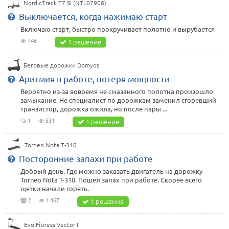
NordicTrack T7 SI (NTL07908)
Выключается, когда нажимаю старт
Включаю старт, быстро прокручивает полотно и вырубается
746
1 решение
Беговые дорожки Domyos
Аритмия в работе, потеря мощности
Вероятно из-за вовремя не смазанного полотна произошло
замыкание. Не специалист по дорожкам заменил сгоревший
транзистор, дорожка ожила, но после пары ...
1
531
1 решение
Torneo Nota T-310
Посторонние запахи при работе
Добрый день. Где можно заказать двигатель на дорожку
Torneo Nota T-310. Пошел запах при работе. Скорее всего
щетки начали гореть.
2
1 467
1 решение
Evo Fitness Vector II