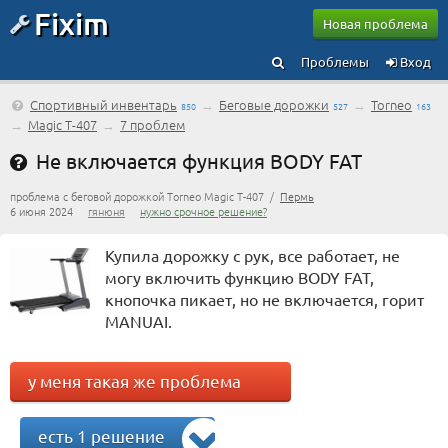
Fixim
Новая проблема
Проблемы
Вход
Спортивный инвентарь
→
Беговые дорожки
→
Torneo
850
527
163
→
Magic T-407
→
7 проблем
Не включается функция BODY FAT
проблема с беговой дорожкой Torneo Magic T-407 /
Пермь
6 июня 2024
гянюня
нужно срочное решение?
Купила дорожку с рук, все работает, не
могу включить функцию BODY FAT,
кнопочка пикает, но не включается, горит
MANUAI.
у меня такая же проблема
есть 1 решение