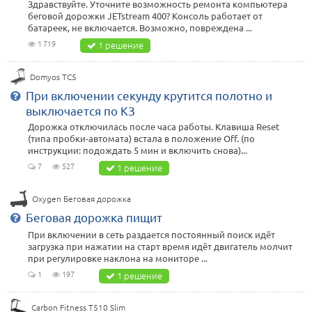
Здравствуйте. Уточните возможность ремонта компьютера
беговой дорожки JETstream 400? Консоль работает от
батареек, не включается. Возможно, повреждена ...
1 719
1 решение
Domyos TC5
При включении секунду крутитcя полотно и
выключается по КЗ
Дорожка отключилась после часа работы. Клавиша Reset
(типа пробки-автомата) встала в положение Off. (по
инструкции: подождать 5 мин и включить снова)...
7
527
1 решение
Oxygen Беговая дорожка
Беговая дорожка пищит
При включении в сеть раздается постоянный поиск идёт
загрузка при нажатии на старт время идёт двигатель молчит
при регулировке наклона на мониторе ...
1
197
1 решение
Carbon Fitness T510 Slim