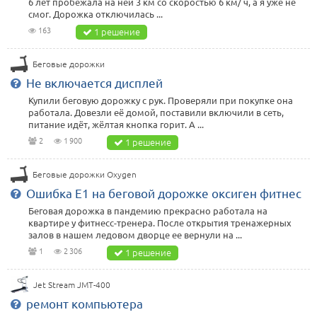
6 лет пробежала на ней 3 км со скоростью 6 км/ ч, а я уже не
смог. Дорожка отключилась ...
163
1 решение
Беговые дорожки
Не включается дисплей
Купили беговую дорожку с рук. Проверяли при покупке она
работала. Довезли её домой, поставили включили в сеть,
питание идёт, жёлтая кнопка горит. А ...
2
1 900
1 решение
Беговые дорожки Oxygen
Ошибка Е1 на беговой дорожке оксиген фитнес
Беговая дорожка в пандемию прекрасно работала на
квартире у фитнесс-тренера. После открытия тренажерных
залов в нашем ледовом дворце ее вернули на ...
1
2 306
1 решение
Jet Stream JMT-400
ремонт компьютера