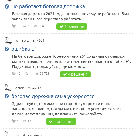
Не работает беговая дорожка
Беговая дорожка 2021 года, не знаю почему не работает! Был
запах гари и всё перестала работать
2
2
1 407
1 решение
Torneo Linia T-201
ошибка Е1
На беговой дорожке Торнео линия 201 со шкива отклеился
магнит и выпал - теперь на дисплее высвечивается ошибка Е1.
Подскажите, пожалуйста, где можно ...
16
1
33 729
4 решения
Larsen TM8420B
беговая дорожка сама ускоряется
Здравствуйте, нажимаю на старт бег, дорожки и она
запускается плавно, потом максимально ускоряется сама.
Какие могут причины, подскажите, пожалуйста.
4
1 484
1 решение
Evo Fitness Vector II