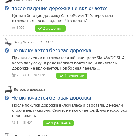
после падения дорожка не включается
Купили беговую дорожку CardioPower T40, перестала
включаться после падения. Что делать?
1 079
2 решения
Body Sculpture BT-3130
Не включается беговая дорожка
При включении выключателя щёлкает реле Sla-48VDC-SL-A,
через пару секунд реле щёлкает повторно, и двигатель
дорожки не включается. Приборная панель ...
2
1
1 091
1 решение
Беговые дорожки
Не включается беговая дорожка
После покупки дорожка включалась и работала. 2 недели
стояла вертикально. Сейчас не включается. Шнур несколько
передавлен.
1
401
1 решение