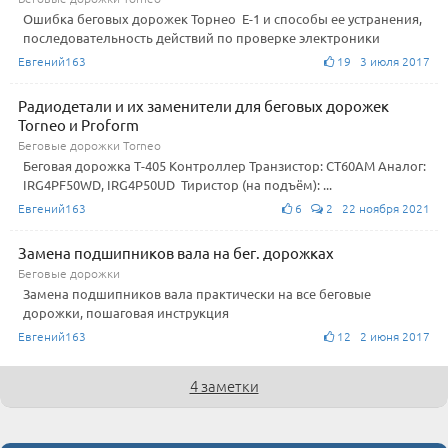
Ошибка беговых дорожек Торнео Е-1 и способы ее устранения,
последовательность действий по проверке электроники
Евгений163
19 3 июля 2017
Радиодетали и их заменители для беговых дорожек
Torneo и Proform
Беговые дорожки Torneo
Беговая дорожка Т-405 Контроллер Транзистор: CT60AM Аналог:
IRG4PF50WD, IRG4P50UD Тиристор (на подъём): ...
Евгений163
6
2 22 ноября 2021
Замена подшипников вала на бег. дорожках
Беговые дорожки
Замена подшипников вала практически на все беговые
дорожки, пошаговая инструкция
Евгений163
12 2 июня 2017
4 заметки