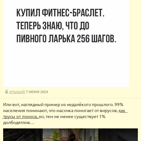
етырий
7 ИЮНЯ 2024
Или вот, наглядный пример из недалёкого прошлого. 99%
населения понимают, что масочка помогает от вирусов, к͟а͟к͟
͟т͟р͟у͟с͟ы͟ ͟о͟т͟ ͟п͟о͟н͟о͟с͟а͟, но, тем не менее существует 1%
долбодятлов…