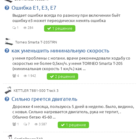
Ошибка E1, E3, E7
Выдает ошибки всегда по разному при включении бьёт
ошибку e3 может переодически менять ошибка
1
284
1 решение
Torneo Smarta T-205TRN
как уменьшить минимальную скорость
у меня проблемы с ногами. врачи рекомендовали ходьбу со
скоростью не более 0,5км/ч. у меня TORNEO Smarta T-205
(минимальная скорость 1 км/ч.) как ...
4
1 942
2 решения
KETTLER 7881-500 Track 3
Сильно греется двигатель
Дорожке 4 месяца, пользуюсь 5 дней в неделю. Было, видимо,
с новья. Сильно нагревается двигатель, рука не терпит, .
Обычно бегаю 45-60 ...
1
7
3 587
1 решение
CardioPower T40