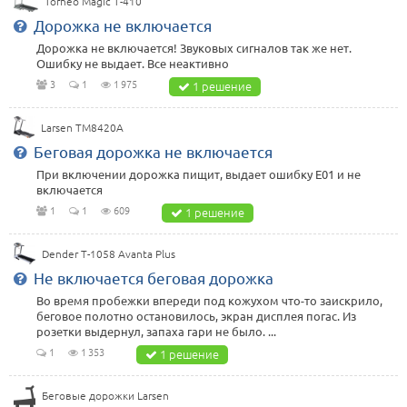
Torneo Magic T-410
Дорожка не включается
Дорожка не включается! Звуковых сигналов так же нет.
Ошибку не выдает. Все неактивно
3
1
1 975
1 решение
Larsen TM8420A
Беговая дорожка не включается
При включении дорожка пищит, выдает ошибку Е01 и не
включается
1
1
609
1 решение
Dender T-1058 Avanta Plus
Не включается беговая дорожка
Во время пробежки впереди под кожухом что-то заискрило,
беговое полотно остановилось, экран дисплея погас. Из
розетки выдернул, запаха гари не было. ...
1
1 353
1 решение
Беговые дорожки Larsen