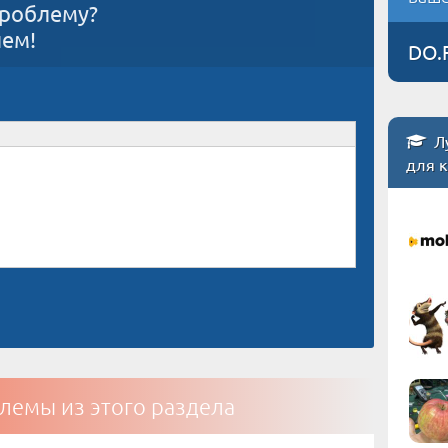
проблему?
ием!
DO.
Л
для 
лемы из этого раздела