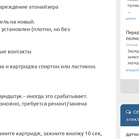
привы
овреждение атомайзера
...
admin
ель на новый.
 установлен (плотно, но без
Перед
полн
Умные 
ные контакты
Заряд
заявл
заряд
ва и картриджа спиртом или ластиком.
етырий
ундштук – иногда это срабатывает.
озможно, требуется ремонт/замена
Об
элект
ините картридж, зажмите кнопку 10 сек,
датчи