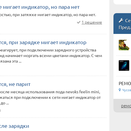
 мигает индикатор, но пара нет
стью, при затяжке мигает индикатор, но пара нет.
Се
1 решение
Пред
ся, при зарядке мигает индикатор
реагирует, при подключении зарядного устройства
унд начинает моргать всеми цветами индикатор. С чем
зана эта ...
РЕМО
ся, не парит
Чусо
после месяца использования пода nevoks feelin mini,
жаться при подключении к сети мигает индикатор от
о ...
ремо
8
сле зарядки