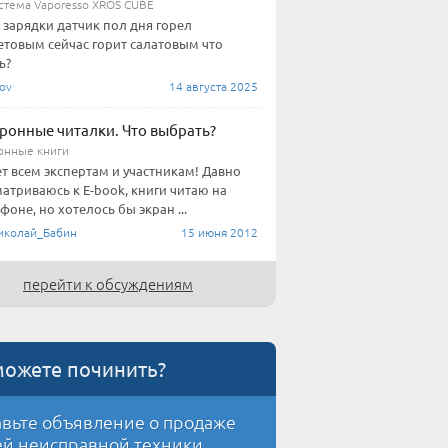
стема Vaporesso XROS CUBE
 зарядки датчик пол дня горел
товым сейчас горит салатовым что
ь?
ov
14 августа 2025
ронные читалки. Что выбрать?
онные книги
т всем экспертам и участникам! Давно
атриваюсь к E-book, книги читаю на
фоне, но хотелось бы экран ...
колай_Бабин
15 июня 2012
перейти к обсуждениям
можете починить?
вьте объявление о продаже
й неисправной техники