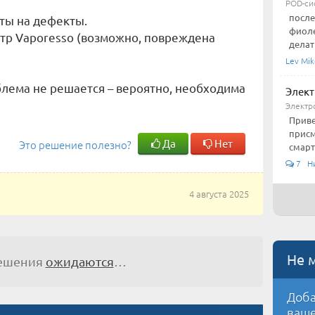
POD-си
после
ты на дефекты.
фиоле
нтр Vaporesso (возможно, повреждена
делат
Lev Mik
блема не решается – вероятно, необходима
Элект
Электр
Приве
присм
Да
Нет
Это решение полезно?
смарт
7 Ни
4 августа 2025
Не 
решения
ожидаются
…
Доба
ваше