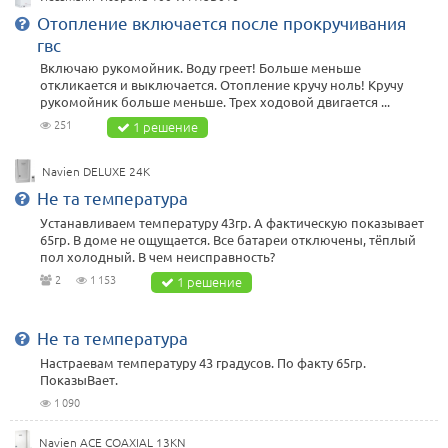
Отопление включается после прокручивания
гвс
Включаю рукомойник. Воду греет! Больше меньше
откликается и выключается. Отопление кручу ноль! Кручу
рукомойник больше меньше. Трех ходовой двигается ...
251
1 решение
Navien DELUXE 24K
Не та температура
Устанавливаем температуру 43гр. А фактическую показывает
65гр. В доме не ощущается. Все батареи отключены, тёплый
пол холодный. В чем неисправность?
2
1 153
1 решение
Не та температура
Настраевам температуру 43 градусов. По факту 65гр.
ПоказыВает.
1 090
Navien ACE COAXIAL 13KN