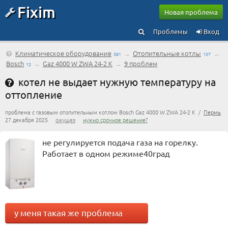
Fixim
Новая проблема
Проблемы
Вход
Климатическое оборудование
→
Отопительные котлы
→
381
107
Bosch
→
Gaz 4000 W ZWA 24-2 K
→
9 проблем
12
котел не выдает нужную температуру на
оттопление
проблема с газовым отопительным котлом Bosch Gaz 4000 W ZWA 24-2 K /
Пермь
27 декабря 2025
ожущез
нужно срочное решение?
не регулируется подача газа на горелку.
Работает в одном режиме40град
у меня такая же проблема