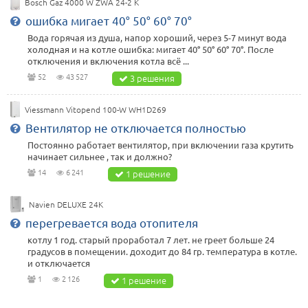
Bosch Gaz 4000 W ZWA 24-2 K
ошибка мигает 40° 50° 60° 70°
Вода горячая из душа, напор хороший, через 5-7 минут вода
холодная и на котле ошибка: мигает 40° 50° 60° 70°. После
отключения и включения котла всё ...
52
43 527
3 решения
Viessmann Vitopend 100-W WH1D269
Вентилятор не отключается полностью
Постоянно работает вентилятор, при включении газа крутить
начинает сильнее , так и должно?
14
6 241
1 решение
Navien DELUXE 24K
перегревается вода отопителя
котлу 1 год. старый проработал 7 лет. не греет больше 24
градусов в помещении. доходит до 84 гр. температура в котле.
и отключается
1
2 126
1 решение