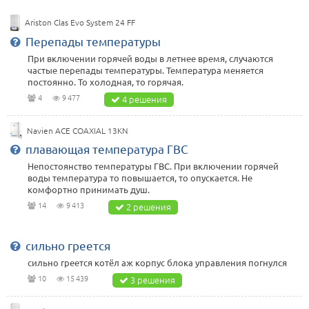
Ariston Clas Evo System 24 FF
Перепады температуры
При включении горячей воды в летнее время, случаются
частые перепады температуры. Температура меняется
постоянно. То холодная, то горячая.
4
9 477
4 решения
Navien ACE COAXIAL 13KN
плавающая температура ГВС
Непостоянство температуры ГВС. При включении горячей
воды температура то повышается, то опускается. Не
комфортно принимать душ.
14
9 413
2 решения
сильно греется
сильно греется котёл аж корпус блока управления погнулся
10
15 439
3 решения