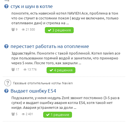
стук и шум в котле
помогите, есть навесной котел NAVIEN Ace, проблема в том
что он стучит в состоянии покоя ( воду не включаем, только
отапливаем дам) и стрелка на ...
9
21 500
3 решения
перестает работать на отопление
Здравствуйте. Помогите с такой проблемой. Котел navien ace
при пользовании горячей водой и заметили, что примерно
через 5 мин. После того, как закрыли ...
17
13 776
4 решения
Газовые отопительные котлы Navien
Выдает ошибку Е54
Подскажите, у меня модуль Zont звонит постоянно (3-5 раз в
сутки) и выдает ошибку авария котла Е54, хотя такой нет
нигде. Авария устраняется за доли ...
5
2 401
1 решение