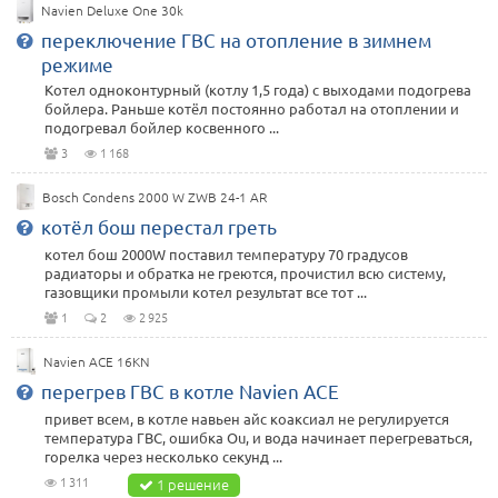
Navien Deluxe One 30k
переключение ГВС на отопление в зимнем
режиме
Котел одноконтурный (котлу 1,5 года) с выходами подогрева
бойлера. Раньше котёл постоянно работал на отоплении и
подогревал бойлер косвенного ...
3
1 168
Bosch Condens 2000 W ZWB 24-1 AR
котёл бош перестал греть
котел бош 2000W поставил температуру 70 градусов
радиаторы и обратка не греются, прочистил всю систему,
газовщики промыли котел результат все тот ...
1
2
2 925
Navien ACE 16KN
перегрев ГВС в котле Navien ACE
привет всем, в котле навьен айс коаксиал не регулируется
температура ГВС, ошибка Оu, и вода начинает перегреваться,
горелка через несколько секунд ...
1 311
1 решение