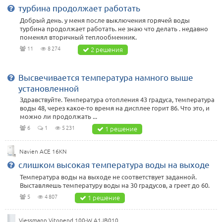
турбина продолжает работать
Добрый день. у меня после выключения горячей воды
турбина продолжает работать. не знаю что делать . недавно
поменял вторичный теплообменник.
11
8 274
2 решения
Высвечивается температура намного выше
установленной
Здравствуйте. Температура отопления 43 градуса, температура
воды 48, через какое-то время на дисплее горит 86. Что это, и
можно ли продолжать ...
6
1
5 231
1 решение
Navien ACE 16KN
слишком высокая температура воды на выходе
Температура воды на выходе не соответствует заданной.
Выставляешь температуру воды на 30 градусов, а греет до 60.
5
4 807
1 решение
Viessmann Vitopend 100-W A1JB010