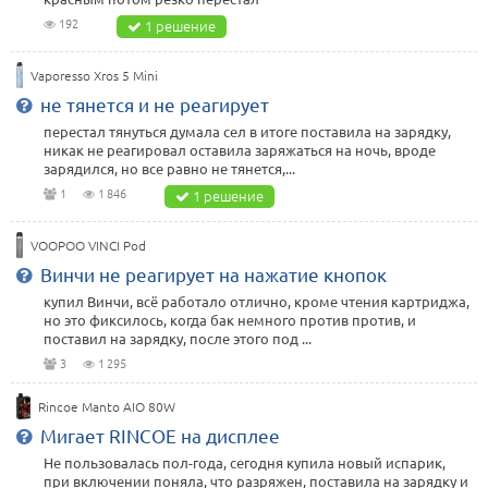
192
1 решение
Vaporesso Xros 5 Mini
не тянется и не реагирует
перестал тянуться думала сел в итоге поставила на зарядку,
никак не реагировал оставила заряжаться на ночь, вроде
зарядился, но все равно не тянется,...
1
1 846
1 решение
VOOPOO VINCI Pod
Винчи не реагирует на нажатие кнопок
купил Винчи, всё работало отлично, кроме чтения картриджа,
но это фиксилось, когда бак немного против против, и
поставил на зарядку, после этого под ...
3
1 295
Rincoe Manto AIO 80W
Мигает RINCOE на дисплее
Не пользовалась пол-года, сегодня купила новый испарик,
при включении поняла, что разряжен, поставила на зарядку и