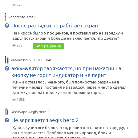
748
Vaporesso Xros 5
После разрядки не работает экран
На ихросе было 9 процентов, я поставил его на зарядку и
вдруг потух экран и больше не включается, что делать?
205
1 решение
Vaporesso GTX GO 80/40
аккумулятор заряжается, но при нажатии на
кнопку не горит индикатор и не парит
Жижи оставалось немного, был полностью разряжен в
течение месяца, поставил на зарядку, через минут 5 сделал
затяжку, пошла с привкусом небольшой гари, ...
1 589
GeekVape Aegis Hero 2
Не заряжается aegis hero 2
Курил, курил все было четко, решил поставить на зарядку, а
он не заряжается.Пробовал менять провод, блок и
подключал к пк, но ничего из этого не ...