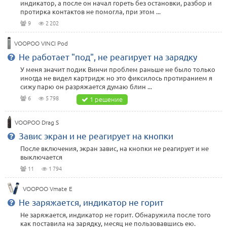
индикатор, а после он начал гореть без остановки, разбор и
протирка контактов не помогла, при этом ...
9
2 202
VOOPOO VINCI Pod
Не работает "под", не реагирует на зарядку
У меня значит подик Винчи проблем раньше не было только
иногда не видел картридж но это фиксилось протиранием я
сижу парю он разряжается думаю блин ...
6
5 798
1 решение
VOOPOO Drag S
Завис экран и не реагирует на кнопки
После включения, экран завис, на кнопки не реагирует и не
выключается
11
1 794
VOOPOO Vmate E
Не заряжается, индикатор не горит
Не заряжается, индикатор не горит. Обнаружила после того
как поставила на зарядку, месяц не пользовавшись ею.