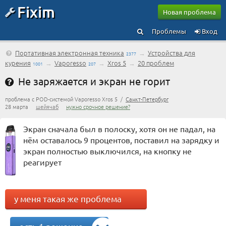
Fixim
Новая проблема
Проблемы
Вход
Портативная электронная техника
→
Устройства для
2377
курения
→
Vaporesso
→
Xros 5
→
20 проблем
1001
207
Не заряжается и экран не горит
проблема с POD-системой Vaporesso Xros 5 /
Санкт-Петербург
28 марта
шейячаб
нужно срочное решение?
Экран сначала был в полоску, хотя он не падал, на
нём оставалось 9 процентов, поставил на зарядку и
экран полностью выключился, на кнопку не
реагирует
у меня такая же проблема