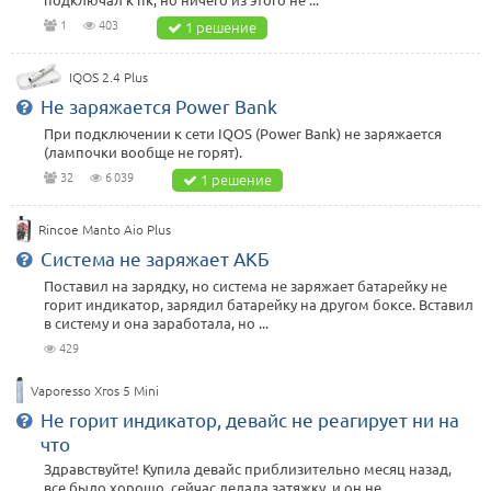
1
403
1 решение
IQOS 2.4 Plus
Не заряжается Power Bank
При подключении к сети IQOS (Power Bank) не заряжается
(лампочки вообще не горят).
32
6 039
1 решение
Rincoe Manto Aio Plus
Система не заряжает АКБ
Поставил на зарядку, но система не заряжает батарейку не
горит индикатор, зарядил батарейку на другом боксе. Вставил
в систему и она заработала, но ...
429
Vaporesso Xros 5 Mini
Не горит индикатор, девайс не реагирует ни на
что
Здравствуйте! Купила девайс приблизительно месяц назад,
все было хорошо, сейчас делала затяжку, и он не