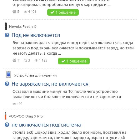
отреагировал, попробовала вынуть картридж и ...
5
4 401
1 решение
Nevoks Feelin X
Под не включается
Вчера закончилась зарядка и под перестал включаться, когда
заряжаю под экран включается и показывается заряд, но тяги
не могу делать, а когда ...
1
3
1 185
1 решение
Устройства для курения
Не заряжается, не включается
Оставил в машине минут на 10, после чего устройство
выключилось и больше не включается и не заряжается
192
VOOPOO Drag X Pro
не включается под система
стояла акб шоколадка, ходил было все норм, поставил на
зарядку, заряжается, снимаю с зарядки, экран потух и акб