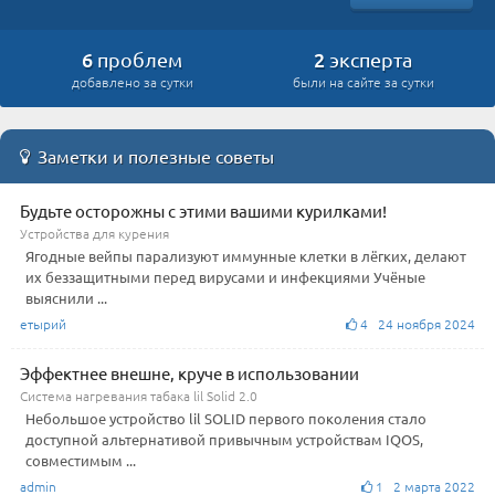
6
2
проблем
эксперта
добавлено за сутки
были на сайте за сутки
Заметки и полезные советы
Будьте осторожны с этими вашими курилками!
Устройства для курения
Ягодные вейпы парализуют иммунные клетки в лёгких, делают
их беззащитными перед вирусами и инфекциями Учёные
выяснили ...
етырий
4 24 ноября 2024
Эффектнее внешне, круче в использовании
Система нагревания табака lil Solid 2.0
Небольшое устройство lil SOLID первого поколения стало
доступной альтернативой привычным устройствам IQOS,
совместимым ...
admin
1 2 марта 2022