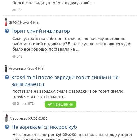
больше не видит, пробовал другую акб ...
351
SMOK Novo 4 Mini
Горит синий индикатор
Само устройство работает отлично, но почему постоянно
работает синий индикатор? Брал с рук, до сегодняшнего дня
было все хорошо, поставили на ...
342
Vaporesso Xros 4 Mini
xros4 mini после зарядки горит синим и не
затягивается
поставила на зарядку. сняла с зарядки, а он горит светло
голубым и не затягивается.
3
872
1 решение
Vaporesso XROS CUBE
Не заряжается иксрос куб
Не заряжается иксрос куб😭😭😭 поставила на зарядку горел
красным потом резко перестал