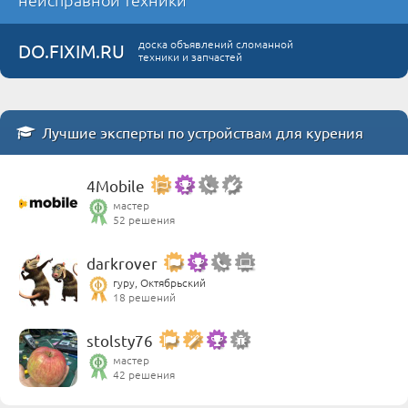
доска объявлений сломанной
DO.FIXIM.RU
техники и запчастей
Лучшие эксперты по устройствам для курения
4Mobile
мастер
52 решения
darkrover
гуру, Октябрьский
18 решений
stolsty76
мастер
42 решения