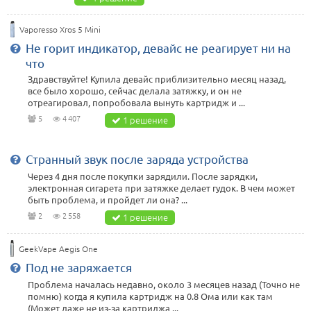
Vaporesso Xros 5 Mini
Не горит индикатор, девайс не реагирует ни на
что
Здравствуйте! Купила девайс приблизительно месяц назад,
все было хорошо, сейчас делала затяжку, и он не
отреагировал, попробовала вынуть картридж и ...
5
4 407
1 решение
Странный звук после заряда устройства
Через 4 дня после покупки зарядили. После зарядки,
электронная сигарета при затяжке делает гудок. В чем может
быть проблема, и пройдет ли она? ...
2
2 558
1 решение
GeekVape Aegis One
Под не заряжается
Проблема началась недавно, около 3 месяцев назад (Точно не
помню) когда я купила картридж на 0.8 Ома или как там
(Может даже не из-за картриджа ...