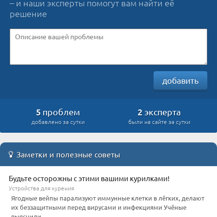
– и наши эксперты помогут вам найти её
решение
добавить
5
2
проблем
эксперта
добавлено за сутки
были на сайте за сутки
Заметки и полезные советы
Будьте осторожны с этими вашими курилками!
Устройства для курения
Ягодные вейпы парализуют иммунные клетки в лёгких, делают
их беззащитными перед вирусами и инфекциями Учёные
выяснили ...