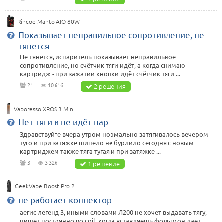
Rincoe Manto AIO 80W
Показывает неправильное сопротивление, не
тянется
Не тянется, испаритель показывает неправильное
сопротивление, но счётчик тяги идёт, а когда снимаю
картридж - при зажатии кнопки идёт счётчик тяги ...
21
10 616
2 решения
Vaporesso XROS 3 Mini
Нет тяги и не идёт пар
Здравствуйте вчера утром нормально затягивалось вечером
туго и при затяжке шипело не бурлило сегодня с новым
картриджем также тяга тугая и при затяжке ...
3
3 326
1 решение
GeekVape Boost Pro 2
не работает коннектор
аегис легенд 3, иными словами Л200 не хочет выдавать тягу,
пишет постоянно no coil, когда вставляешь фольгу он дает