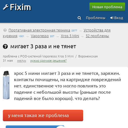
Fixim
Новая проблема
Проблемы
Вход
Портативная электронная техника
→
Устройства для
2377
курения
→
Vaporesso
→
Xros 5 Mini
→
52 проблемы
1001
207
мигает 3 раза и не тянет
проблема с POD-системой Vaporesso Xros 5 Mini / Воронежская
31 мая
мелун
нужно срочное решение?
хрос 5 мини мигает 3 раза и не тянется, заряжен.
контакты почищены, на картридже повреждений
нет. единственное что могло повлиять это
падение с небольшой высоты (раньше после
падений все было хорошо). что делать?
у меня такая же проблема