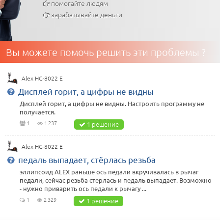
помогайте людям
зарабатывайте деньги
Вы можете помочь решить эти проблемы ?
Alex HG-8022 E
Дисплей горит, а цифры не видны
Дисплей горит, а цифры не видны. Настроить программу не
получается.
1
1 237
1 решение
Alex HG-8022 E
педаль выпадает, стёрлась резьба
эллипсоид ALEX раньше ось педали вкручивалась в рычаг
педали, сейчас резьба стерлась и педаль выпадает. Возможно
- нужно приварить ось педали к рычагу ...
1
2 329
1 решение