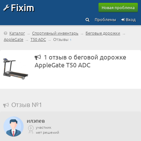
Fixim
Новая проблема
Проблемы
Вход
Каталог
→
Спортивный инвентарь
→
Беговые дорожки
→
AppleGate
→
T50 ADC
→
Отзывы
1
1 отзыв о беговой дорожке
AppleGate T50 ADC
Отзыв №1
илэпев
участник
нет решений