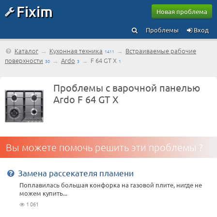
Fixim
Новая проблема
Проблемы
Вход
Каталог
→
Кухонная техника
→
Встраиваемые рабочие
1411
поверхности
→
Ardo
→
F 64 GT X
30
3
1
Проблемы с варочной панелью
Ardo F 64 GT X
Вы можете помочь решить эти проблемы ?
Замена рассекателя пламени
Поплавилась большая конфорка на газовой плите, нигде не
можем купить...
1 061