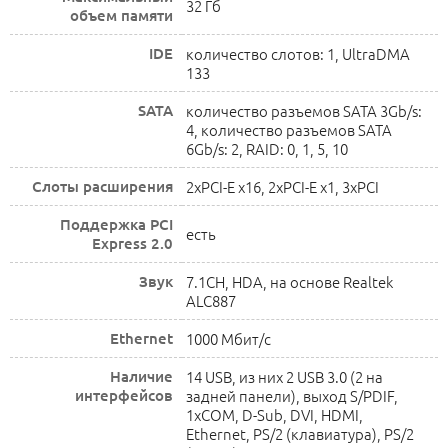
32 Гб
объем памяти
IDE
количество слотов: 1, UltraDMA
133
SATA
количество разъемов SATA 3Gb/s:
4, количество разъемов SATA
6Gb/s: 2, RAID: 0, 1, 5, 10
Слоты расширения
2xPCI-E x16, 2xPCI-E x1, 3xPCI
Поддержка PCI
есть
Express 2.0
Звук
7.1CH, HDA, на основе Realtek
ALC887
Ethernet
1000 Мбит/с
Наличие
14 USB, из них 2 USB 3.0 (2 на
интерфейсов
задней панели), выход S/PDIF,
1xCOM, D-Sub, DVI, HDMI,
Ethernet, PS/2 (клавиатура), PS/2