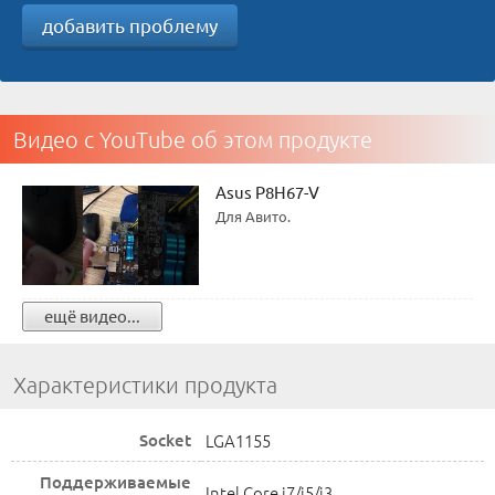
добавить проблему
Видео с YouTube об этом продукте
Asus P8H67-V
Для Авито.
ещё видео...
Характеристики продукта
Socket
LGA1155
Поддерживаемые
Intel Core i7/i5/i3