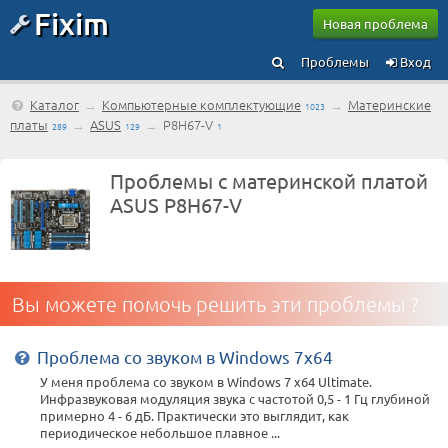
Fixim
Новая проблема
Проблемы
Вход
Каталог
→
Компьютерные комплектующие
→
Материнские
1023
платы
→
ASUS
→
P8H67-V
289
129
1
Проблемы с материнской платой
ASUS P8H67-V
Вы можете помочь решить эти проблемы ?
Проблема со звуком в Windows 7x64
У меня проблема со звуком в Windows 7 x64 Ultimate.
Инфразвуковая модуляция звука с частотой 0,5 - 1 Гц глубиной
примерно 4 - 6 дБ. Практически это выглядит, как
периодическое небольшое плавное ...