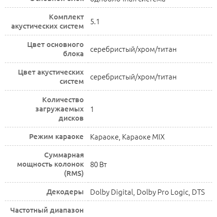
Комплект
5.1
акустических систем
Цвет основного
серебристый/хром/титан
блока
Цвет акустических
серебристый/хром/титан
систем
Количество
загружаемых
1
дисков
Режим караоке
Караоке, Караоке MIX
Суммарная
мощность колонок
80 Вт
(RMS)
Декодеры
Dolby Digital, Dolby Pro Logic, DTS
Частотный диапазон