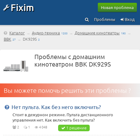
Fixim
Новая проблема
Проблемы
Вход
Каталог
→
Аудио-техника
→
Домашние кинотеатры
→
1200
190
BBK
→
DK929S
27
2
Проблемы с домашним
кинотеатром BBK DK929S
Вы можете помочь решить эти проблемы ?
Нет пульта. Как без него включить?
Стоит в дежурном режиме. Пульта дистанционного
управления нет. Как включить без пульта?
2
1
4 048
1 решение