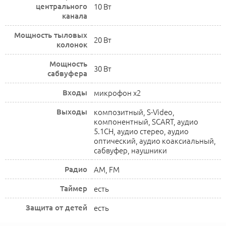
центрального
10 Вт
канала
Мощность тыловых
20 Вт
колонок
Мощность
30 Вт
сабвуфера
Входы
микрофон x2
Выходы
композитный, S-Video,
компонентный, SCART, аудио
5.1CH, аудио стерео, аудио
оптический, аудио коаксиальный,
сабвуфер, наушники
Радио
AM, FM
Таймер
есть
Защита от детей
есть