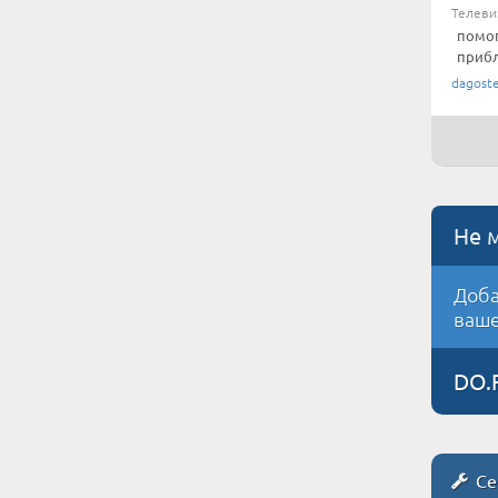
Телеви
помог
прибл
dagost
Не 
Доба
ваше
DO.
Се