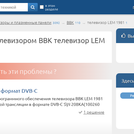
в этом
разделе
изоры и плазменные панели
→
BBK
→
телевизор LEM 1981
3092
110
1
Вы
левизором BBK телевизор LEM
ть эти проблемы ?
Здес
 формат DVB-C
Р
рограммного обеспечения телевизора BBK LEM 1981
ой трансляции в формате DVB-C S\N 208KA(100260
1 решение