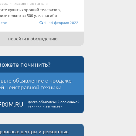
зоры и плазменные панели
ите купить хороший телевизор,
изительно за 500 у. е. спасибо
eene
1 14 февраля 2022
перейти к обсуждению
можете починить?
вьте объявление о продаже
й неисправной техники
доска объявлений сломанной
FIXIM.RU
техники и запчастей
рвисные центры и ремонтные