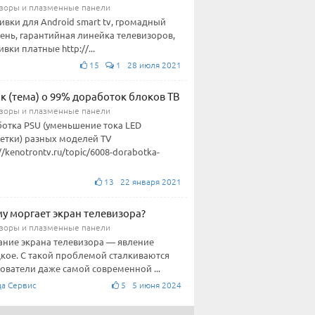
зоры и плазменные панели
вки для Android smart tv, громадный
ень, гарантийная линейка телевизоров,
вки платные http://...
15
1 28 июля 2021
к (тема) о 99% доработок блоков ТВ
зоры и плазменные панели
отка PSU (уменьшение тока LED
етки) разных моделей TV
//kenotrontv.ru/topic/6008-dorabotka-
13 22 января 2021
у моргает экран телевизора?
зоры и плазменные панели
ние экрана телевизора — явление
кое. С такой проблемой сталкиваются
ователи даже самой современной ...
а Сервис
5 5 июня 2024