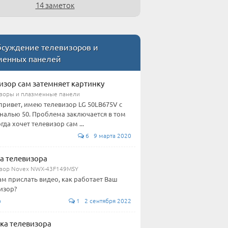
14 заметок
суждение телевизоров и
менных панелей
изор сам затемняет картинку
зоры и плазменные панели
привет, имею телевизор LG 50LB675V с
налью 50. Проблема заключается в том
гда хочет телевизор сам ...
6 9 марта 2020
а телевизора
зор Novex NWX-43F149MSY
ам прислать видео, как работает Ваш
изор?
о
1 2 сентября 2022
ка телевизора