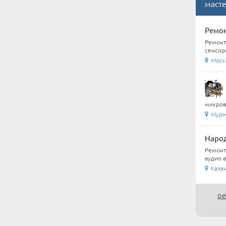
маст
Ремон
Ремонт
сенсорн
Моск
микров
Мурм
Наро
Ремонт
аудио а
Каза
ре