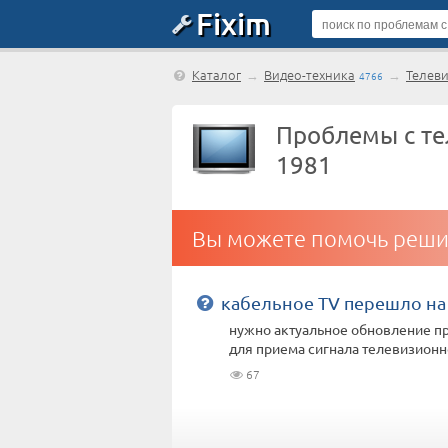
Fixim
Каталог
→
Видео-техника
→
Телев
4766
Проблемы с те
1981
Вы можете помочь реши
кабельное TV перешло на
нужно актуальное обновление п
для приема сигнала телевизионн
67