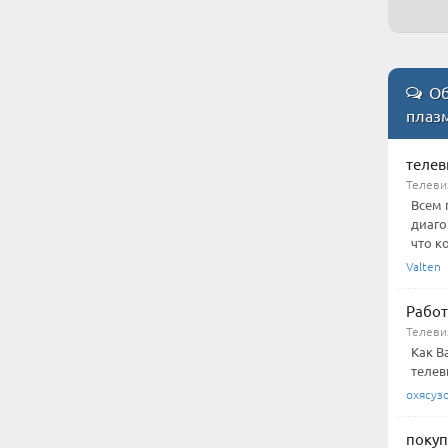
Об
плаз
телев
Телеви
Всем 
диаго
что ко
Valten
Работ
Телеви
Как В
телев
охясуз
покуп