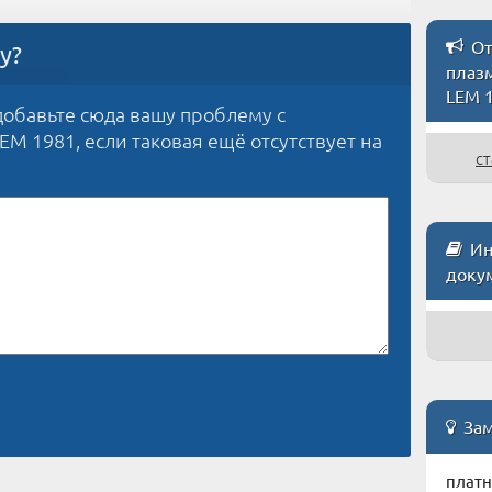
От
у?
плаз
LEM 
обавьте сюда вашу проблему с
M 1981, если таковая ещё отсутствует на
ст
Ин
доку
Зам
платн