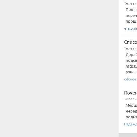
Телеви
Проши
переч
проши
етырий
Списо
Телеви
Дораб
подсв
https:
psu-...
cdcode
Почем
Телеви
Мерца
неред
польз
Надежд