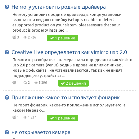
Не могу установить родные драйвера
Не могу установить родные драйвера,в конце установки
вылетают и выдают ошибку (setup is unable to detect
asupported product on your sistem. pleaseensure that your
product is property installed ...
3
2 726
1 решение
Creative Live определяется как vimicro usb 2.0
Помогите разобраться . камера стала определятся как vimicro
usb 2.0 pc camera (venus) родные дрова не влияют никак .
новые с оф. сайта , не устанавливаются , так как не видят
подходящего устройства ...
1
2
5 296
2 решения
Приложение какое-то использует фонарик
Не горит фонарик, какое-то приложение использует его, а
какое? Не знаю...
1
1 537
1 решение
не открывается камера