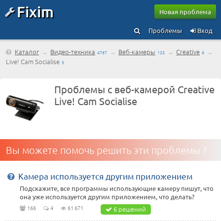
Fixim
Новая проблема
Проблемы
Вход
Каталог
→
Видео-техника
→
Веб-камеры
→
Creative
→
4767
125
6
Live! Cam Socialise
5
Проблемы с веб-камерой Creative
Live! Cam Socialise
Вы можете помочь решить эти проблемы ?
Камера используется другим приложением
Подскажите, все программы использующие камеру пишут, что
она уже используется другим приложением, что делать?
166
4
61 671
6 решений