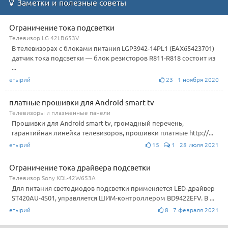
Заметки и полезные советы
Ограничение тока подсветки
Телевизор LG 42LB653V
В телевизорах с блоками питания LGP3942-14PL1 (EAX65423701)
датчик тока подсветки — блок резисторов R811-R818 состоит из
...
етырий
23 1 ноября 2020
платные прошивки для Android smart tv
Телевизоры и плазменные панели
Прошивки для Android smart tv, громадный перечень,
гарантийная линейка телевизоров, прошивки платные http://...
етырий
15
1 28 июля 2021
Ограничение тока драйвера подсветки
Телевизор Sony KDL-42W653A
Для питания светодиодов подсветки применяется LED-драйвер
ST420AU-4S01, управляется ШИМ-контроллером BD9422EFV. В ...
етырий
8 7 февраля 2021