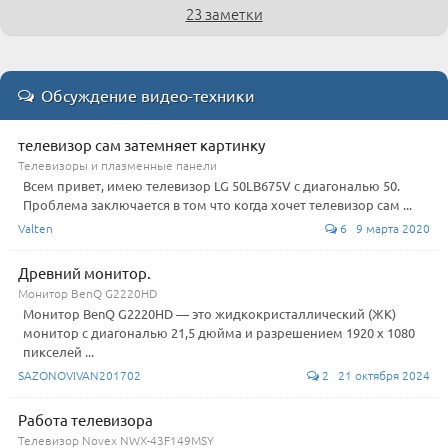
23 заметки
Обсуждение видео-техники
телевизор сам затемняет картинку
Телевизоры и плазменные панели
Всем привет, имею телевизор LG 50LB675V с диагональю 50.
Проблема заключается в том что когда хочет телевизор сам ...
Valten
6 9 марта 2020
Древний монитор.
Монитор BenQ G2220HD
Монитор BenQ G2220HD — это жидкокристаллический (ЖК)
монитор с диагональю 21,5 дюйма и разрешением 1920 x 1080
пикселей ...
SAZONOVIVAN201702
2 21 октября 2024
Работа телевизора
Телевизор Novex NWX-43F149MSY