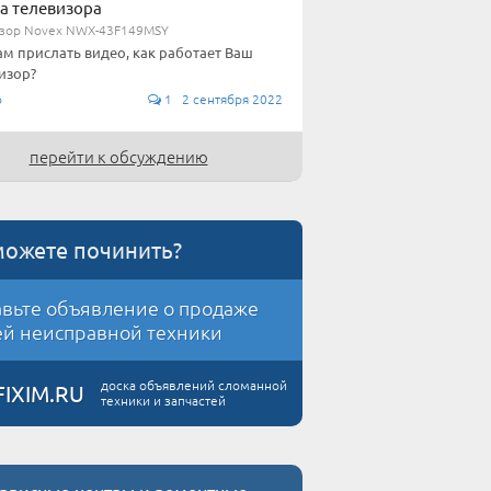
а телевизора
зор Novex NWX-43F149MSY
ам прислать видео, как работает Ваш
изор?
о
1 2 сентября 2022
перейти к обсуждению
можете починить?
вьте объявление о продаже
й неисправной техники
доска объявлений сломанной
FIXIM.RU
техники и запчастей