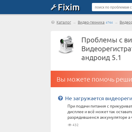
Fixim
Каталог
→
Видео-техника
→
Видео
4764
Проблемы с ви
Видеорегистра
андроид 5.1
Вы можете помочь реши
Не загружается видеорег
При подачи питания с прикуриват
дисплее и всё может так оставать
разрядившемся аккумуляторе а чт
432