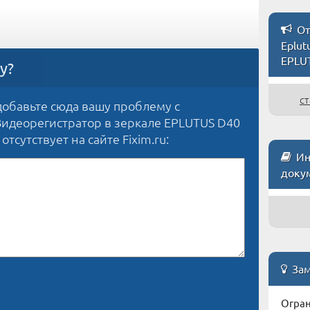
От
Eplut
EPLU
у?
ст
обавьте сюда вашу проблему с
Видеорегистратор в зеркале EPLUTUS D40
отсутствует на сайте Fixim.ru:
Ин
доку
Зам
Огран