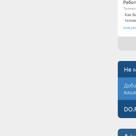
Работ
Телеви
Как В
телев
охясуз
Не 
Доба
ваше
DO.