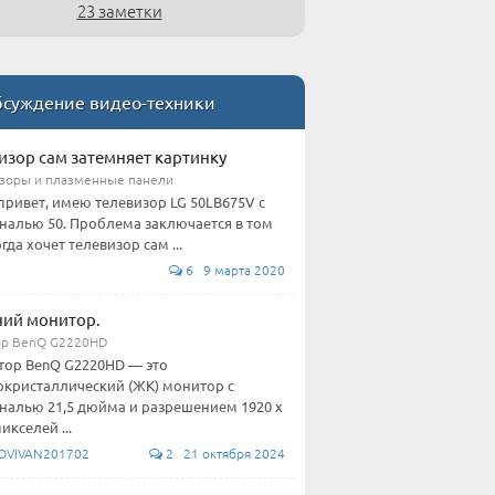
23 заметки
суждение видео-техники
изор сам затемняет картинку
зоры и плазменные панели
привет, имею телевизор LG 50LB675V с
налью 50. Проблема заключается в том
гда хочет телевизор сам ...
6 9 марта 2020
ий монитор.
р BenQ G2220HD
ор BenQ G2220HD — это
кристаллический (ЖК) монитор с
налью 21,5 дюйма и разрешением 1920 x
икселей ...
OVIVAN201702
2 21 октября 2024