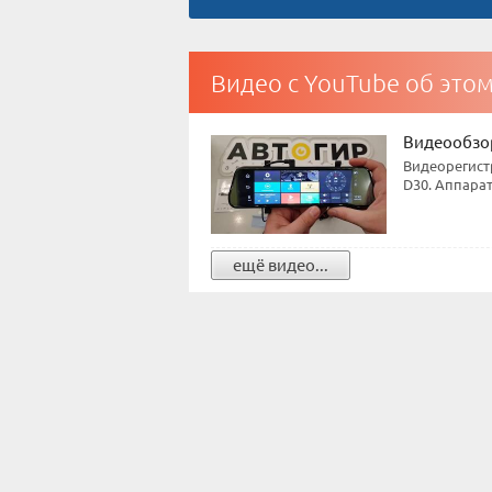
Видео с YouTube об это
Видеообзор
Видеорегист
D30. Аппара
ещё видео...