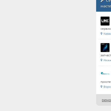
Се
маст
сервис
Каза
запчаст
Нижни
проспек
Воро
ремо