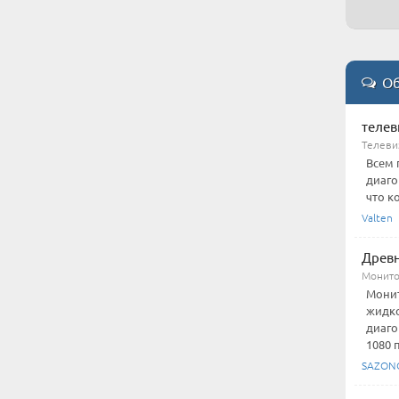
Об
телев
Телеви
Всем 
диаго
что ко
Valten
Древн
Монито
Монит
жидко
диаго
1080 п
SAZON