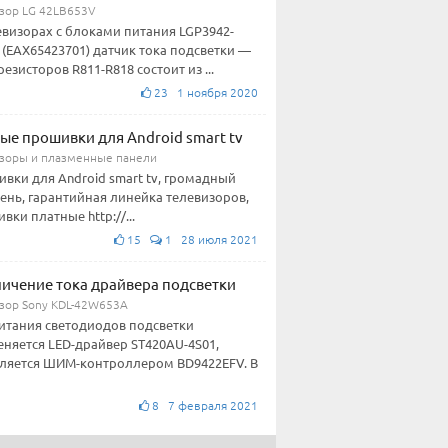
зор LG 42LB653V
евизорах с блоками питания LGP3942-
 (EAX65423701) датчик тока подсветки —
резисторов R811-R818 состоит из ...
23 1 ноября 2020
ые прошивки для Android smart tv
зоры и плазменные панели
вки для Android smart tv, громадный
ень, гарантийная линейка телевизоров,
вки платные http://...
15
1 28 июля 2021
ичение тока драйвера подсветки
зор Sony KDL-42W653A
итания светодиодов подсветки
няется LED-драйвер ST420AU-4S01,
ляется ШИМ-контроллером BD9422EFV. В
8 7 февраля 2021