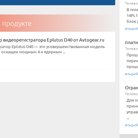
Телеви
В тел
14PL1
блок 
м продукте
етырий
 видеорегистратора Eplutus D40 от Avtogear.ru
платн
ратор Eplutus D40 — это усовершенствованная модель
Телеви
т оснащен мощным 4-х ядерным ...
Проши
переч
проши
етырий
Огран
Телеви
Для п
приме
управ
...
етырий