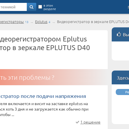
в этом
разделе
регистраторы
→
Eplutus
→
Видеорегистратор в зеркале EPLUTUS D4
13
4
Вы
деорегистратором Eplutus
тор в зеркале EPLUTUS D40
ть эти проблемы ?
Здес
Р
истратор после подачи напряжения
еля включается и висит на заставке eplutus на
ся хоть 3 дня и не загружается как обычно при
обы ...
1 решение