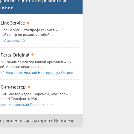
рвисные центры и ремонтные
ерские
Line Service
Line Service – это профессиональный
ный центр по ремонту любой ...
нь, Ямашева 101
Parts-Original
Мы занимаемся поставкой оригинальных
ей. А так же некоторых ...
й Новгород, Нижний Новгород, ул.Островского ...
Ситимастер
Ситимастер Адрес: Воронеж, Московский
т 114 Телефон: 8-936...
неж, Московский Проспект 114
нт видеорегистраторов в Воронеже