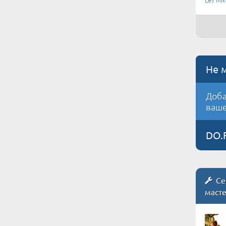
Lev Mik
Не 
Доба
ваше
DO.
Се
маст