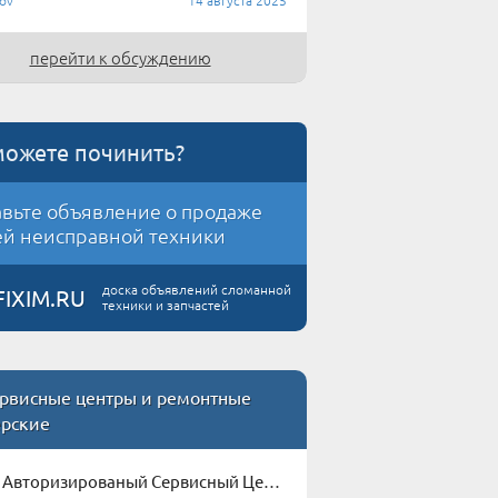
ov
14 августа 2025
перейти к обсуждению
можете починить?
вьте объявление о продаже
й неисправной техники
доска объявлений сломанной
FIXIM.RU
техники и запчастей
рвисные центры и ремонтные
ерские
Авторизированый Сервисный Центр