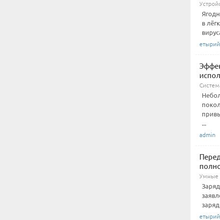
Устрой
Ягодн
в лёг
вирус
етырий
Эффек
испо
Система
Небол
покол
привы
...
admin
Перед
полн
Умные 
Заряд
заявл
заряд
етырий