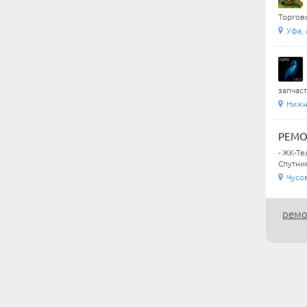
Торгово
Уфа, 
запчаст
Нижни
РЕМО
- ЖК-Те
Спутни
Чусо
ремо