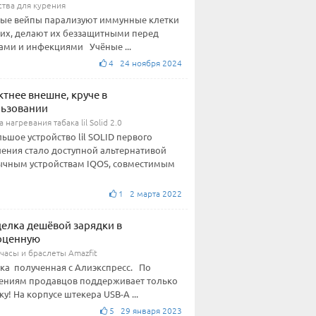
ства для курения
ые вейпы парализуют иммунные клетки
ких, делают их беззащитными перед
ами и инфекциями Учёные ...
4 24 ноября 2024
тнее внешне, круче в
льзовании
 нагревания табака lil Solid 2.0
ьшое устройство lil SOLID первого
ения стало доступной альтернативой
чным устройствам IQOS, совместимым
1 2 марта 2022
елка дешёвой зарядки в
оценную
часы и браслеты Amazfit
ка полученная с Алиэкспресс. По
ениям продавцов поддерживает только
ку! На корпусе штекера USB-А ...
5 29 января 2023