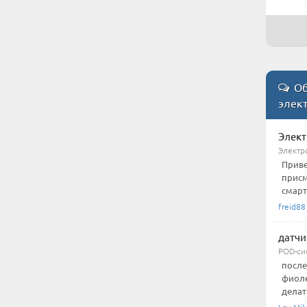
Об
элект
Элект
Электр
Приве
присм
смарт
freid88
датчи
POD-си
после
фиоле
делат