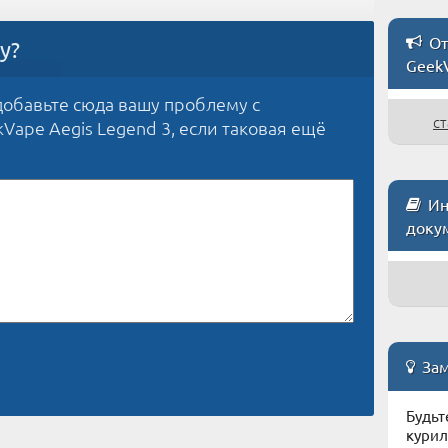
От
у?
GeekV
обавьте сюда вашу проблему с
ст
Vape Aegis Legend 3, если таковая ещё
Ин
доку
Зам
Будьт
курил