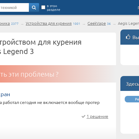
в этом
разделе
хника
→
Устройства для курения
→
GeekVape
→
Aegis Lege
2377
1001
36
Вы
тройством для курения
 Legend 3
ть эти проблемы ?
Здес
кран
Р
а работал сегодня не включается вообще протер
1 решение