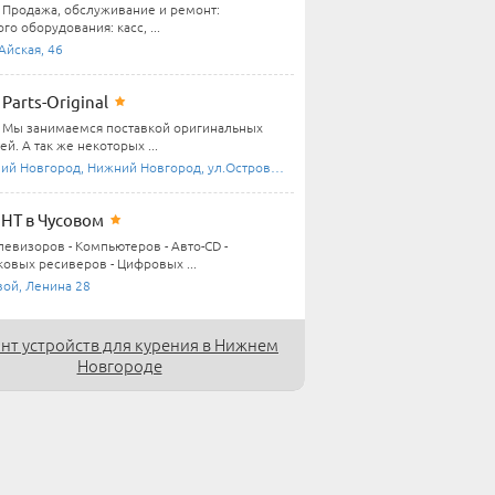
Продажа, обслуживание и ремонт:
го оборудования: касс, ...
Айская, 46
Parts-Original
Мы занимаемся поставкой оригинальных
ей. А так же некоторых ...
й Новгород, Нижний Новгород, ул.Островского ...
НТ в Чусовом
левизоров - Компьютеров - Авто-CD -
ковых ресиверов - Цифровых ...
вой, Ленина 28
нт устройств для курения в Нижнем
Новгороде