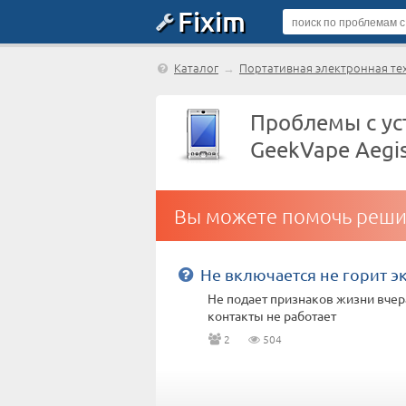
Fixim
Каталог
→
Портативная электронная те
Проблемы с ус
GeekVape Aegis
Вы можете помочь реши
Не включается не горит э
Не подает признаков жизни вчер
контакты не работает
2
504