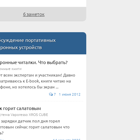
6 заметок
суждение портативных
ронных устройств
ронные читалки. Что выбрать?
онные книги
т всем экспертам и участникам! Давно
атриваюсь к E-book, книги читаю на
фоне, но хотелось бы экран ...
7 1 июня 2012
к горит салатовым
стема Vaporesso XROS CUBE
 зарядки датчик пол дня горел
товым сейчас горит салатовым что
ь?