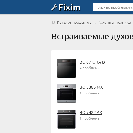
Fixim
Каталог продуктов
→
Кухонная техника
Встраиваемые духо
BO 87-ORA-B
4 проблемы
BO 5385 MX
1 проблема
BO 7422 AX
1 проблема