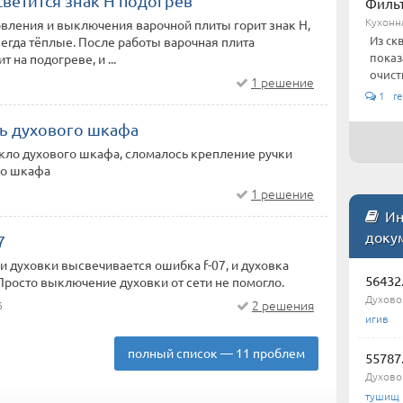
ветится знак Н подогрев
Фильт
Кухонн
вления и выключения варочной плиты горит знак Н,
Из ск
егда тёплые. После работы варочная плита
показ
т на подогреве, и ...
очистк
1 решение
1 re
ь духового шкафа
кло духового шкафа, сломалось крепление ручки
го шкафа
1 решение
Инс
доку
7
 духовки высвечивается ошибка f-07, и духовка
56432
Просто выключение духовки от сети не помогло.
Духово
2 решения
6
игив
полный список — 11 проблем
55787
Духово
тушищ