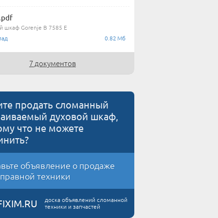
.pdf
й шкаф Gorenje B 7585 E
лад
0.82 Мб
7 документов
ите продать сломанный
раиваемый духовой шкаф,
ому что не можете
инить?
вьте объявление о продаже
правной техники
доска объявлений сломанной
FIXIM.RU
техники и запчастей