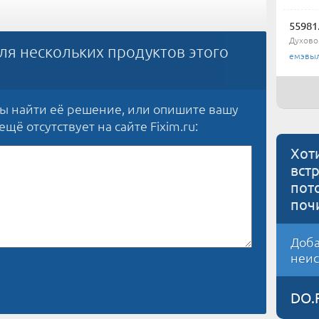
55981
Духово
ля нескольких продуктов этого
емэвы
бы найти её решение, или опишите вашу
щё отсутствует на сайте Fixim.ru:
Хот
вст
пот
поч
Доба
неис
DO.