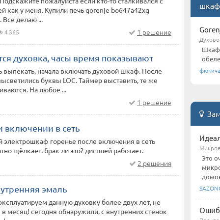
Подскажите пожалуйста если кто-то сталкивался с
шкаф
ей как у меня. Купили печь gorenje bo647a42xg
Все делаю ...
Goren
1 решение
4 365
Духово
Шкаф 
тся духовка, часы время показывают
обеле
фюкича
 выпекать, начала включать духовой шкаф. После
ысветились буквы LOC. Таймер выставить, те же
ваются. На любое ...
1 решение
Зам
и включении в сеть
Идеал
й электрошкаф горенье после включения в сеть
Микров
тно щёлкает. брак ли это? дисплей работает.
Это о
2 решения
микро
домов
нутренняя эмаль
SAZON
эксплуатируем данную духовку более двух лет, не
Ошиб
аз в месяц! сегодня обнаружили, с внутренних стенок
Посудо