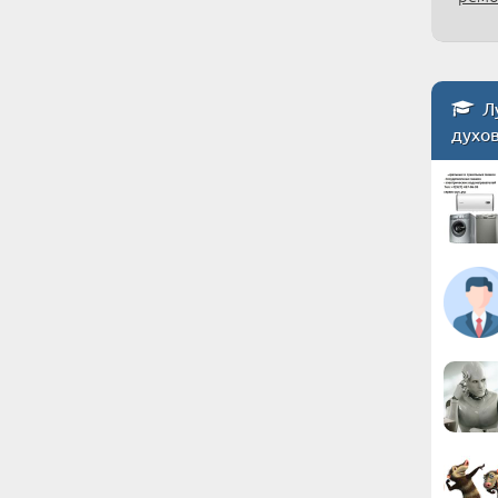
Лу
духо