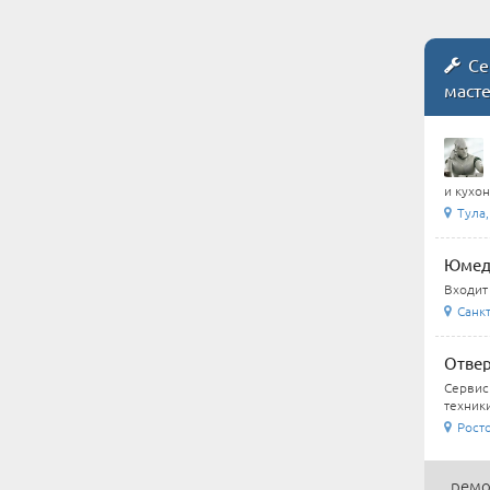
Се
маст
и кухон
Тула,
Юмеди
Входит
Санкт
Отвер
Сервис
техники
Росто
ремо