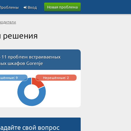
Новая проблема
Проблемы
Вход
водители
и решения
ь 11 проблем встраиваемых
вых шкафов Gorenje
ешённые: 9
Нерешённые: 2
адайте свой вопрос