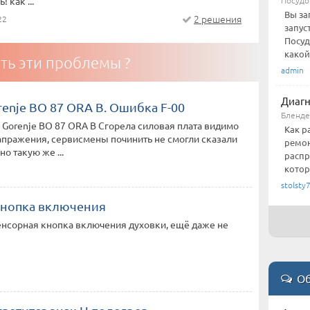
 как ...
Вы за
2 решения
22
запус
Посуд
какой-
ть эти проблемы ?
admin
Диагн
enje BO 87 ORA B. Ошибка F-00
Бленд
Gorenje BO 87 ORA B Сгорела силовая плата видимо
Как р
апражения, сервисмены починить не смогли сказали
ремон
но такую же ...
распр
котора
stolsty
кнопка включения
енсорная кнопка включения духовки, ещё даже не
Об