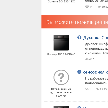
облезает эмаль!
Gorenje BO 5334 DX
11
20 8
Вы можете помочь реши
Духовка Gor
духовой шкаф 
от перепада н
с концами. Точ
Gorenje BO 87-ORA-B
460
сенсорная 
Не работает с
пользовались
Встраиваемые
1
1 793
духовые шкафы
Gorenje