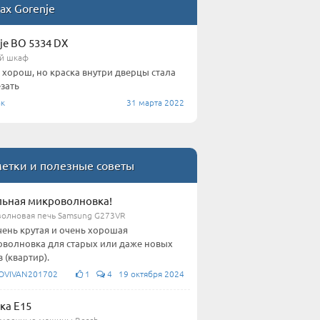
ах Gorenje
je BO 5334 DX
й шкаф
хорош, но краска внутри дверцы стала
зать
к
31 марта 2022
етки и полезные советы
ьная микроволновка!
олновая печь Samsung G273VR
чень крутая и очень хорошая
волновка для старых или даже новых
 (квартир).
OVIVAN201702
1
4 19 октября 2024
ка E15
моечные машины Bosch