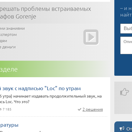
– и 
 решать проблемы встраиваемых
най
афов Gorenje
ими знаниями
кспертом
юдям
е деньги
азделе
звук с надписью "Loc" по утрам
 6 утра) начинает издавать продолжительный звук, на
ь Loc. Что это?
2 решения
7 185
ературы
От