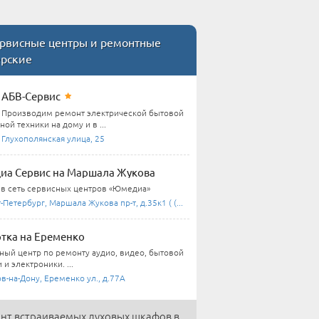
рвисные центры и ремонтные
ерские
АБВ-Сервис
Производим ремонт электрической бытовой
ной техники на дому и в ...
 Глухополянская улица, 25
а Сервис на Маршала Жукова
 в сеть сервисных центров «Юмедиа»
-Петербург, Маршала Жукова пр-т, д.35к1 ( (...
тка на Еременко
ный центр по ремонту аудио, видео, бытовой
 и электроники. ...
в-на-Дону, Еременко ул., д.77А
нт встраиваемых духовых шкафов в