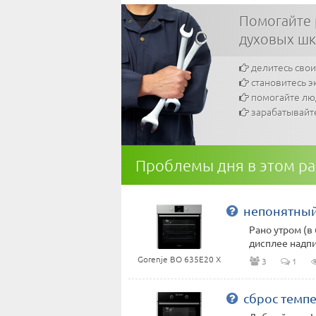
Помогайте
духовых шк
делитесь сво
становитесь э
помогайте л
зарабатывайт
Проблемы дня в этом р
непонятный 
Рано утром (в
дисплее надпис
Gorenje BO 635E20 X
3
1
сброс темп