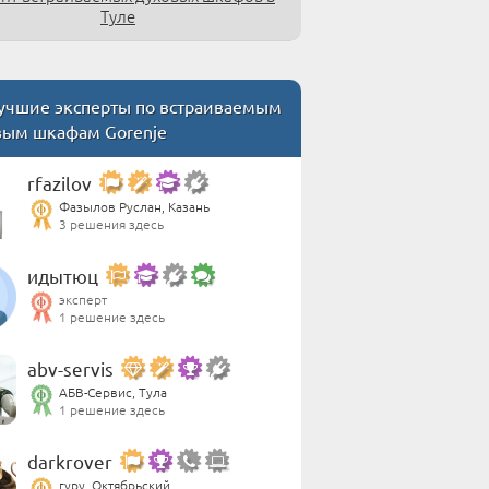
Туле
чшие эксперты по встраиваемым
вым шкафам Gorenje
rfazilov
Фазылов Руслан, Казань
3 решения здесь
идытюц
эксперт
1 решение здесь
abv-servis
АБВ-Сервис, Тула
1 решение здесь
darkrover
гуру, Октябрьский