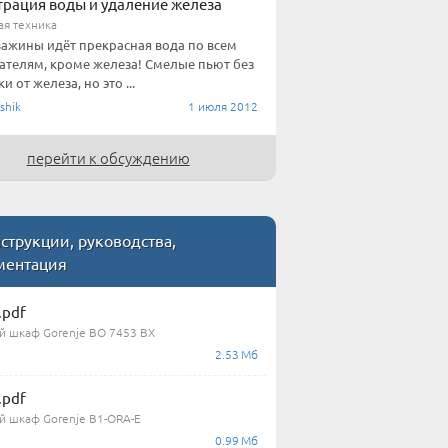
рация воды и удаление железа
ая техника
важины идёт прекрасная вода по всем
ателям, кроме железа! Смелые пьют без
и от железа, но это ...
shik
1 июля 2012
перейти к обсуждению
трукции, руководства,
ментация
.pdf
й шкаф Gorenje BO 7453 BX
2.53 Мб
.pdf
й шкаф Gorenje B1-ORA-E
0.99 Мб