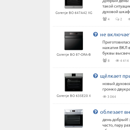
Добрый день! 
такой ситуаци
духовой шкаф. 
Gorenje BO 647A42 XG
4
2
не включае
Приготовилась
нажатия ВКЛ в
буквы высвечи
Gorenje BO 87-ORA-B
8
4 414
щёлкает пр
новый духово
громко двукра
Gorenje BO 635E20 X
3 064
облезает в
день добрый! 
часто, пару р