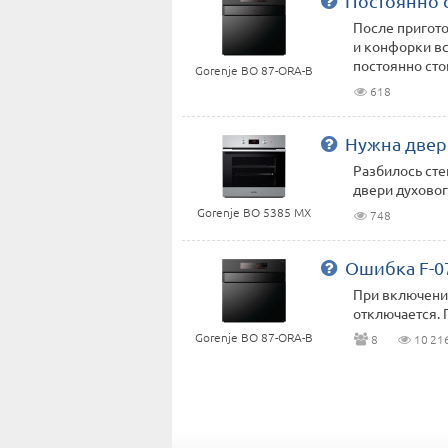
Постоянно с
После пригото
и конфорки вс
постоянно стои
Gorenje BO 87-ORA-B
618
Нужна двер
Разбилось сте
двери духово
Gorenje BO 5385 MX
748
Ошибка F-0
При включении
отключается. 
Gorenje BO 87-ORA-B
8
10 21