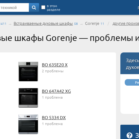
в этом
разделе
→
Встраиваемые духовые шкафы
→
Gorenje
/
другие произ
1411
58
11
вые шкафы Gorenje — проблемы 
Здес
BO 635E20 X
духо
2 проблемы
Р
BO 647A42 XG
1 проблема
BO 5334 DX
1 проблема
З