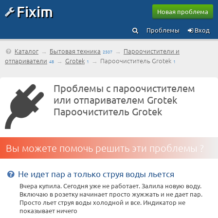
Fixim
Новая проблема
Проблемы
Вход
Каталог
→
Бытовая техника
→
Пароочистители и
2507
отпариватели
→
Grotek
→
Пароочиститель Grotek
48
1
1
Проблемы с пароочистителем
или отпаривателем Grotek
Пароочиститель Grotek
Вы можете помочь решить эти проблемы ?
Не идет пар а только струя воды льется
Вчера купила. Сегодня уже не работает. Залила новую воду.
Включаю в розетку начинает просто жужжать и не дает пар.
Просто льет струя воды холодной и все. Индикатор не
показывает ничего